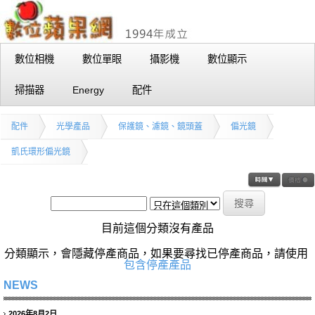
數位相機
數位單眼
攝影機
數位顯示
掃描器
Energy
配件
配件
光學產品
保護鏡、濾鏡、鏡頭蓋
偏光鏡
凱氏環形偏光鏡
目前這個分類沒有產品
分類顯示，會隱藏停產商品，如果要尋找已停產商品，請使用
包含停產產品
NEWS
2026年8月2日