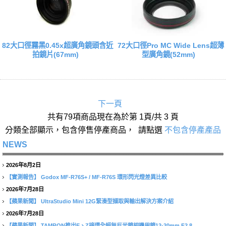
82大口徑霧黑0.45x超廣角鏡頭含近
72大口徑Pro MC Wide Lens超薄
拍鏡片(67mm)
型廣角鏡(52mm)
下一頁
共有79項商品現在為於第 1頁/共 3 頁
分類全部顯示，包含停售停產商品， 請點選
不包含停產產品
NEWS
2026年8月2日
【實測報告】
Godox MF-R76S+ / MF-R76S 環形閃光燈差異比較
2026年7月28日
【蘋果新聞】
UltraStudio Mini 12G緊湊型擷取與輸出解決方案介紹
2026年7月28日
【蘋果新聞】
TAMRON推出E、Z接環全幅無反光鏡相機用鏡12-20mm F2.8