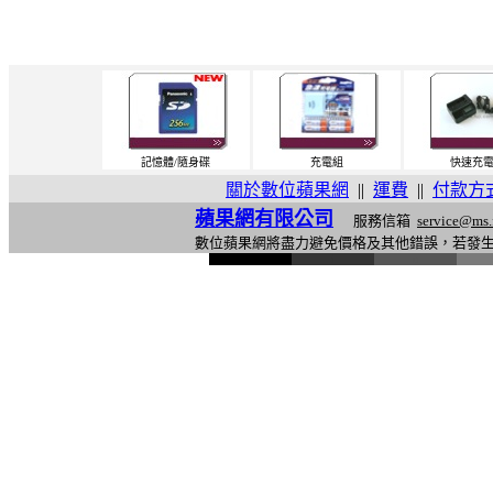
記憶體/隨身碟
充電組
快速充
關於數位蘋果網
||
運費
||
付款方
蘋果網有限公司
服務信箱
service@ms.
數位蘋果網將盡力避免價格及其他錯誤，若發
l
i
n