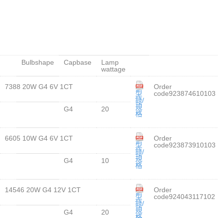
Bulbshape
Capbase
Lamp
wattage
7388 20W G4 6V 1CT
Order
型
code923874610103
錄/
規
G4
20
格
6605 10W G4 6V 1CT
Order
型
code923873910103
錄/
規
G4
10
格
14546 20W G4 12V 1CT
Order
型
code924043117102
錄/
規
G4
20
格