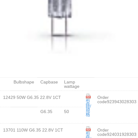
Bulbshape
Capbase
Lamp
wattage
12429 50W G6.35 22.8V 1CT
Order
型
code923943028303
錄/
規
G6.35
50
格
13701 110W G6.35 22.8V 1CT
Order
型
code924031928303