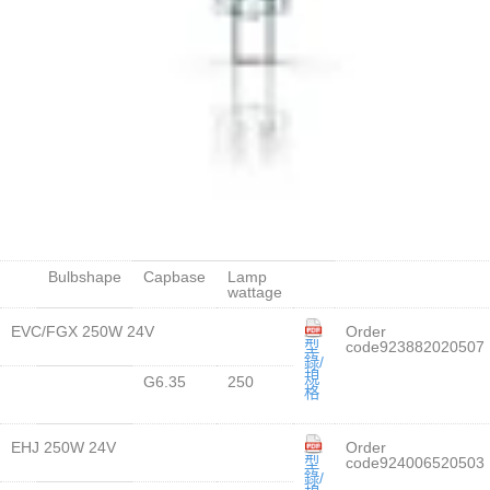
Bulbshape
Capbase
Lamp
wattage
EVC/FGX 250W 24V
Order
型
code923882020507
錄/
規
G6.35
250
格
EHJ 250W 24V
Order
型
code924006520503
錄/