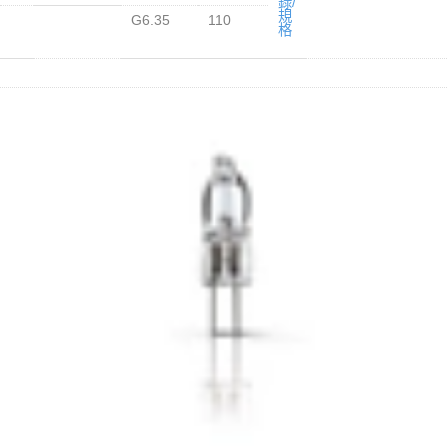
錄/
規
G6.35
110
格