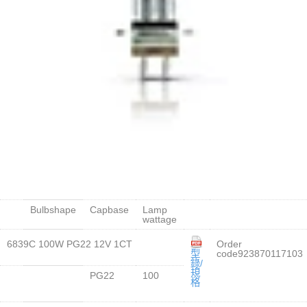
Bulbshape
Capbase
Lamp
wattage
6839C 100W PG22 12V 1CT
Order
型
code923870117103
錄/
規
PG22
100
格