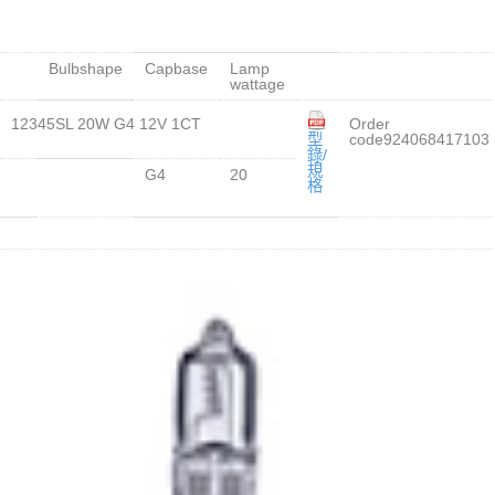
Bulbshape
Capbase
Lamp
wattage
12345SL 20W G4 12V 1CT
Order
型
code924068417103
錄/
規
G4
20
格