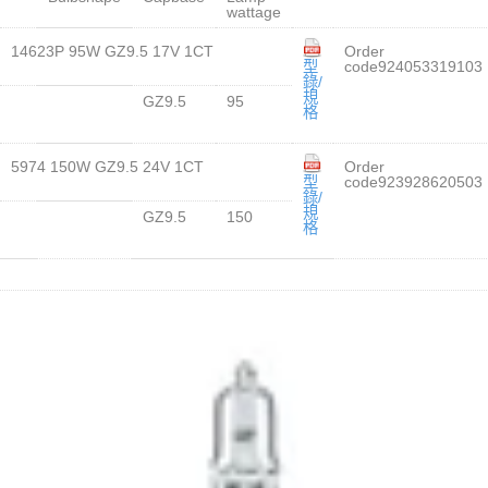
wattage
14623P 95W GZ9.5 17V 1CT
Order
型
code924053319103
錄/
規
GZ9.5
95
格
5974 150W GZ9.5 24V 1CT
Order
型
code923928620503
錄/
規
GZ9.5
150
格