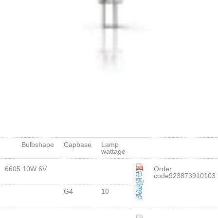
Bulbshape
Capbase
Lamp
wattage
6605 10W 6V
Order
型
code923873910103
錄/
規
G4
10
格