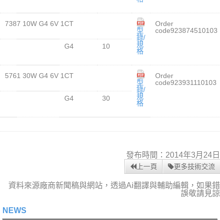
7387 10W G4 6V 1CT
Order
型
code923874510103
錄/
規
G4
10
格
5761 30W G4 6V 1CT
Order
型
code923931110103
錄/
規
G4
30
格
發布時間：2014年3月24日
上一頁
更多技術交流
資料來源廠商新聞稿與網站，透過Ai翻譯與輔助編輯，如果錯
誤敬請見諒
NEWS