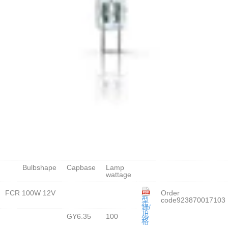
Bulbshape
Capbase
Lamp
wattage
FCR 100W 12V
Order
型
code923870017103
錄/
規
GY6.35
100
格