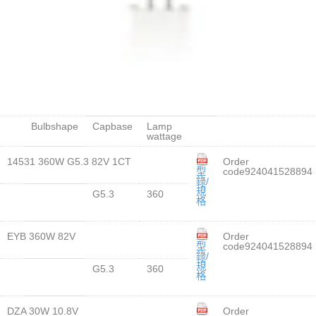
Bulbshape
Capbase
Lamp
wattage
14531 360W G5.3 82V 1CT
Order
型
code924041528894
錄/
規
G5.3
360
格
EYB 360W 82V
Order
型
code924041528894
錄/
規
G5.3
360
格
DZA 30W 10.8V
Order