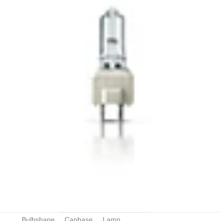
Bulbshape
Capbase
Lamp