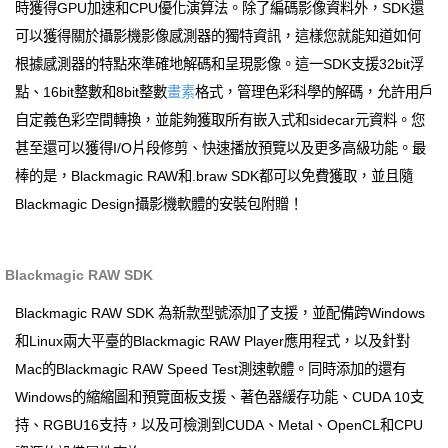
時獲得GPU加速和CPU優化演算法。除了編碼影像資料外，SDK還
可以獲得關於攝影機影像感測器的獨特資訊，這樣您就能知道如何
根據感測器的特點來準確地解碼和呈現影像。這一SDK支援32bit浮
點、16bit整數和8bit整數
畫素
格式，管理色彩科學的解碼，允許用戶
自定義色彩空間轉換，並能夠獲取所有嵌入式和sidecar元資料。您
甚至還可以獲得I/O片段修剪、快速播放預覽以及更多高級功能。最
棒的是，Blackmagic RAW和.braw SDK都可以免費獲取，並且隨
Blackmagic Design攝影機軟體的安裝包附贈！
Blackmagic RAW SDK
Blackmagic RAW SDK 為新款型號添加了支援，並配備跨Windows
和Linux兩大平臺的Blackmagic RAW Player應用程式，以及針對
Mac的Blackmagic RAW Speed Test測速軟體。同時添加的還有
Windows的縮縮圖和預覽面板支援、著色器緩存功能、CUDA 10支
持、RGBU16支持，以及可檢測到CUDA、Metal、OpenCL和CPU