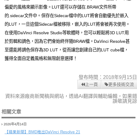
偏愛的風格來顯示影像。LUT還可以存儲在.BRAW文件所帶
的.sidecar文件中。保存在Sidecar檔中的LUT將會自動優先於嵌入
的LUT，一旦這個Sidecar檔被移除，嵌入的LUT將會被再次使用。
在使用DaVinci Resolve Studio等軟體時，您可以輕鬆將3D LUT用
於剪輯和調色，因為它們會始終伴隨BRAW檔。DaVinci Resolve甚
至還能將調色保存為3D LUT，從而讓您創建自己的LUT cube檔，
獲得全面自定義風格和無限創意選擇！
發布時間：2018年9月15日
上一頁
更多技術交流
資料來源廠商新聞稿與網站，透過Ai翻譯與輔助編輯，如果錯
誤敬請見諒
相關文章
2026年4月14日
【蘋果新聞】
BMD推出DaVinci Resolve 21