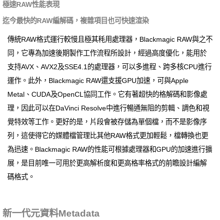
極速RAW性能表現
迄今最快的RAW編解碼，複雜項目也可快速渲染
傳統RAW格式運行較慢且極其秏用處理器，Blackmagic RAW與之不
同，它專為加速後期製作工作流程所設計，經過高度優化，能用於
支持AVX、AVX2及SSE4.1的處理器，可以多進程、跨多核CPU進行
運作。此外，Blackmagic RAW還支援GPU加速，可與Apple
Metal、CUDA及OpenCL協同工作。它有著超快的格解碼和影像處
理，因此可以在DaVinci Resolve中進行暢通無阻的剪輯、調色和視
覺特效等工作。更好的是，片段會被存儲為單個檔，而不是影像序
列，這使得它的媒體檔管理比其他RAW格式更加輕鬆，檔轉換也更
為迅速。Blackmagic RAW的性能可根據處理器和GPU的加速進行擴
展，是目前唯一可用於更高解析度和更高格率格式的前瞻設計編解
碼格式。
新一代元資料Metadata