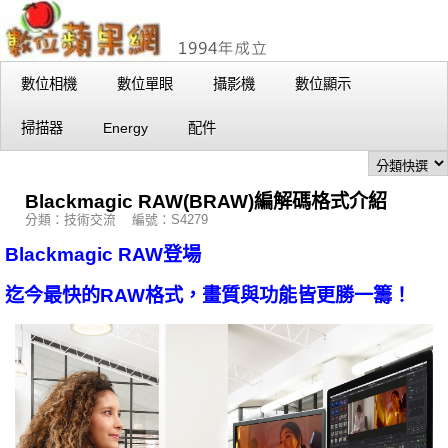
數位相機
數位單眼
攝影機
數位顯示
掃描器
Energy
配件
Blackmagic RAW(BRAW)編解碼格式介紹
分類：技術交流 編號：S4279
Blackmagic RAW登場
迄今最快的RAW格式，畫質與功能皆更勝一籌！