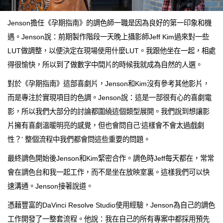
Jenson擔任《孕期指南》的調色師一職是因為良好的第一印象和機
遇。Jenson說：前期製作階段一天晚上攝影師Jeff Kim過來對一些
LUT做調整，以便決定在現場使用什麼LUT。我跟他坐在一起，相處
得很愉快，所以到了做數字中間片的時候我就成為自然的人選。
對於《孕期指南》這部喜劇片，Jenson和Kim沒有參考其他影片，
而是專注於實現項目的色調。Jenson說：這是一部很有心的喜劇電
影，所以我們大部分的討論都圍繞這個類型展開。我們說到想讓影
片擁有喜劇溫暖明亮的感覺，但也會問自己‘這樣會不會太過戲劇
性？’ 整個流程中我們都會問這些重要的問題。
最終調色開始後Jenson和Kim緊密合作。調色時Jeff每天都在，常常
會在調色台和我一起工作，而不是坐在放映室裏。這樣我們可以快
速溝通。Jenson接著說道。
憑藉豐富的DaVinci Resolve Studio使用經驗，Jenson為自己的調色
工作開發了一整套流程。他說：我在自己的所有專案中都採用預先