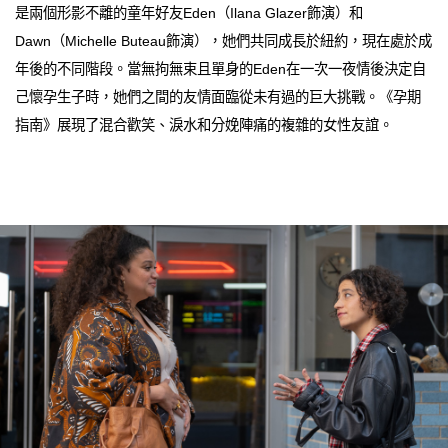
是兩個形影不離的童年好友Eden（Ilana Glazer飾演）和
Dawn（Michelle Buteau飾演），她們共同成長於紐約，現在處於成
年後的不同階段。當無拘無束且單身的Eden在一次一夜情後決定自
己懷孕生子時，她們之間的友情面臨從未有過的巨大挑戰。《孕期
指南》展現了混合歡笑、淚水和分娩陣痛的複雜的女性友誼。