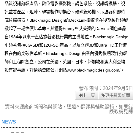
品質視訊剪輯產品、數位電影攝影機、調色系統、視訊轉換器、視
訊監看產品、矩陣、現場製作切換台、硬碟錄影機、示波器和即時
底片掃描器。Blackmagic Design的DeckLink擷取卡在後期製作領域
掀起了一場性價比革命。其獲得Emmy™艾美獎的DaVinci調色產品
自1984年以來一直佔據著影視行業的主導地位。Blackmagic Design
引領著包括6G-SDI和12G-SDI產品，以及立體3D和Ultra HD工作流
程在內的突破性革新。Blackmagic Design由業內優秀後期製作剪輯
師和工程師創立，公司在美國、英國、日本、新加坡和澳大利亞均
設有辦事處。詳情請登陸公司網站www.blackmagicdesign.com/。
發布時間：2024年9月5日
上一頁
更多蘋果新聞
資料來源廠商新聞稿與網站，透過Ai翻譯與輔助編輯，如果錯
誤敬請見諒
NEWS