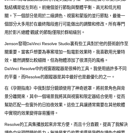
點結構是從左到右。前幾個並行節點與整體平衡、高光和低光相
關。下一個部分是用於二級調色、視窗和蒙版的並行節點，最後一
個部分大多用於在最終階段進行可能做出的調整和修改。所有專門
用於影片總體‘觀感’的節點僅限於群組級別。
Jenson發現DaVinci Resolve Studio裏有些工具對於他的藝術創作至
關重要。當客戶想要為專案增加一點電影效果時，我喜歡用光暈特
效。雖然調整比較細微，但為物體添加了很漂亮的風格。
DaVinci Resolve中的視窗跟蹤器是很棒的工具。我使用過許多不同
的平臺，而Resolve的跟蹤器是其中最好也是最優化的之一。
在《孕期指南》中我對部分鏡頭使用了神奇遮罩，將前景角色與背
景分離開來，其中一個場景我將其與視窗和限定器結合使用，從而
幫助匹配一些窗外的日拍夜效果。這些工具讓通常需要在其他軟體
中實現的效果變得容易獲得。
Resolve的工具集播放起來非常方便，而且十分直觀，提高了我解決
調色中出現問題的能力，無論是客戶的要求還是我們在調色中想要