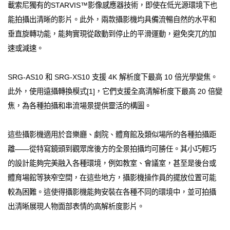
載索尼獨有的STARVIS™影像感應器技術，即使在低光源環境下也
能拍攝出清晰的影片。此外，兩款攝影機均具備流暢自然的水平和
垂直旋轉功能，能夠實現從啟動到停止的平滑運動，避免突兀的加
速或減速。
SRG-AS10 和 SRG-XS10 支援 4K 解析度下最高 10 倍光學變焦。
此外，使用遠攝轉換模式[1]，它們支援全高清解析度下最高 20 倍變
焦，為各種拍攝和串流場景提供靈活的構圖。
這些攝影機適用於音樂廳、劇院、體育館及類似場所的各種拍攝距
離——從特寫鏡頭到觀眾席後方的全景拍攝均可勝任。其小巧輕巧
的設計能夠完美融入各種環境，例如教室、會議室，甚至是後台或
體育場館等狹窄空間，在這些地方，攝影機操作員的擺放位置可能
較為困難。這使得攝影機能夠安裝在各種不同的環境中，並可拍攝
出清晰展現人物面部表情的高解析度影片。