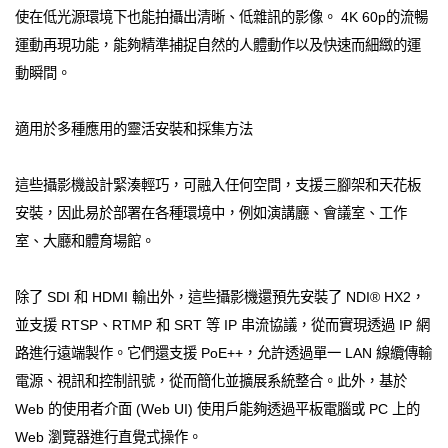
使在低光源環境下也能拍攝出清晰、低雜訊的影像。 4K 60p的流暢
運動再現功能，能夠精準捕捉自然的人體動作以及快速而細緻的運
動瞬間。
適用於多種應用的靈活安裝和採集方法
這些攝影機設計緊湊輕巧，可融入任何空間，支援三腳架和天花板
安裝，因此易於部署在各種環境中，例如演講廳、會議室、工作
室、大廳和體育場館。
除了 SDI 和 HDMI 輸出外，這些攝影機還預先安裝了 NDI® HX2，
並支援 RTSP、RTMP 和 SRT 等 IP 串流協議，從而實現透過 IP 網
路進行遠端製作。它們還支援 PoE++，允許透過單一 LAN 線纜傳輸
電源、視訊和控制訊號，從而簡化並擴展系統整合。此外，基於
Web 的使用者介面 (Web UI) 使用戶能夠透過平板電腦或 PC 上的
Web 瀏覽器進行直覺式操作。