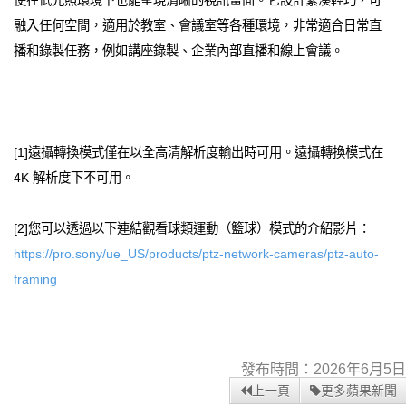
使在低光照環境下也能呈現清晰的視訊畫面。它設計緊湊輕巧，可
融入任何空間，適用於教室、會議室等各種環境，非常適合日常直
播和錄製任務，例如講座錄製、企業內部直播和線上會議。
[1]遠攝轉換模式僅在以全高清解析度輸出時可用。遠攝轉換模式在
4K 解析度下不可用。
[2]您可以透過以下連結觀看球類運動（籃球）模式的介紹影片：
https://pro.sony/ue_US/products/ptz-network-cameras/ptz-auto-
framing
發布時間：2026年6月5日
上一頁
更多蘋果新聞