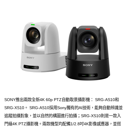
SONY推出兩款全新4K 60p PTZ自動取景攝影機： SRG-AS10和
SRG-XS10。 SRG-AS10採用Sony獨有的AI技術，能夠自動辨識並
追蹤拍攝對象，並以自然的構圖進行拍攝；SRG-XS10則是一款入
門級4K PTZ攝影機。兩款機型均配備1/2.8吋4K影像感應器，並搭