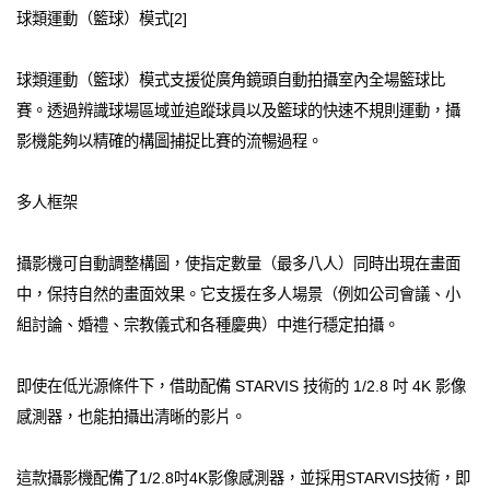
球類運動（籃球）模式[2]
球類運動（籃球）模式支援從廣角鏡頭自動拍攝室內全場籃球比
賽。透過辨識球場區域並追蹤球員以及籃球的快速不規則運動，攝
影機能夠以精確的構圖捕捉比賽的流暢過程。
多人框架
攝影機可自動調整構圖，使指定數量（最多八人）同時出現在畫面
中，保持自然的畫面效果。它支援在多人場景（例如公司會議、小
組討論、婚禮、宗教儀式和各種慶典）中進行穩定拍攝。
即使在低光源條件下，借助配備 STARVIS 技術的 1/2.8 吋 4K 影像
感測器，也能拍攝出清晰的影片。
這款攝影機配備了1/2.8吋4K影像感測器，並採用STARVIS技術，即