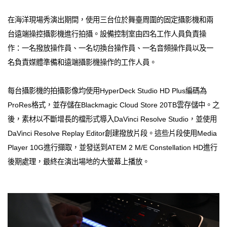
在海洋現場秀演出期間，使用三台位於舞臺周圍的固定攝影機和兩
台遠端操控攝影機進行拍攝。設備控制室由四名工作人員負責操
作：一名撥放操作員、一名切換台操作員、一名音頻操作員以及一
名負責媒體準備和遠端攝影機操作的工作人員。
每台攝影機的拍攝影像均使用HyperDeck Studio HD Plus編碼為
ProRes格式，並存儲在Blackmagic Cloud Store 20TB雲存儲中。之
後，素材以不斷增長的檔形式導入DaVinci Resolve Studio，並使用
DaVinci Resolve Replay Editor創建撥放片段。這些片段使用Media
Player 10G進行擷取，並發送到ATEM 2 M/E Constellation HD進行
後期處理，最終在演出場地的大螢幕上播放。