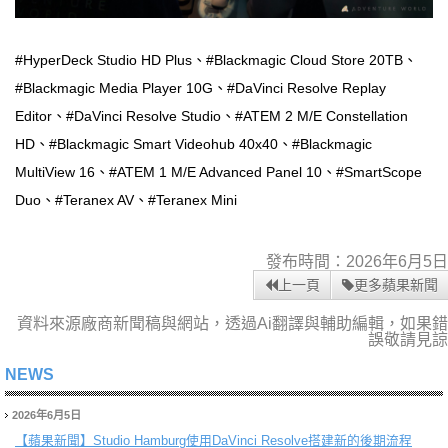
#HyperDeck Studio HD Plus、#Blackmagic Cloud Store 20TB、
#Blackmagic Media Player 10G、#DaVinci Resolve Replay
Editor、#DaVinci Resolve Studio、#ATEM 2 M/E Constellation
HD、#Blackmagic Smart Videohub 40x40、#Blackmagic
MultiView 16、#ATEM 1 M/E Advanced Panel 10、#SmartScope
Duo、#Teranex AV、#Teranex Mini
發布時間：2026年6月5日
上一頁
更多蘋果新聞
資料來源廠商新聞稿與網站，透過Ai翻譯與輔助編輯，如果錯
誤敬請見諒
NEWS
2026年6月5日
【蘋果新聞】
Studio Hamburg使用DaVinci Resolve搭建新的後期流程