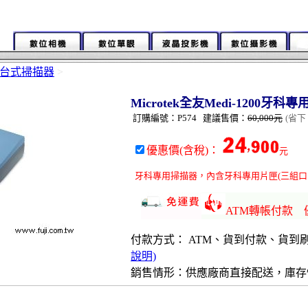
台式掃描器
>
Microtek全友Medi-1200牙科
訂購編號：P574 建議售價：
60,000元
(省下：
優惠價(含稅)：
元
牙科專用掃描器，內含牙科專用片匣(三組口內式
ATM轉帳付款
付款方式： ATM、貨到付款、貨到
說明)
銷售情形：供應廠商直接配送，庫