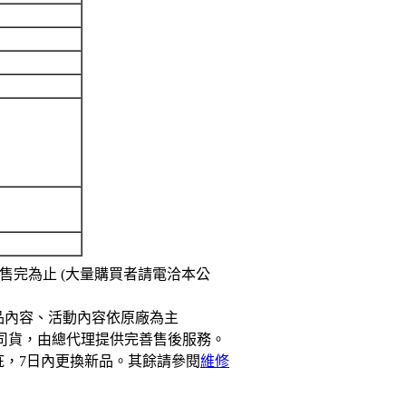
)，售完為止
(大量購買者請電洽本公
品內容、活動內容依原廠為主
司貨，由總代理提供完善售後服務。
疵，7日內更換新品。其餘請參閱
維修