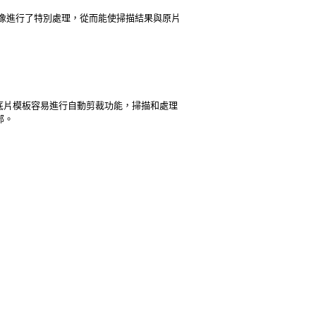
像進行了特別處理，從而能使掃描結果與原片
牙科底片模板容易進行自動剪裁功能，掃描和處理
部。