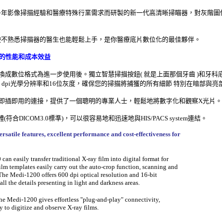
多年影像掃描經驗和醫療特殊行業需求而研製的新一代高清晰掃瞄器，對灰階圖
使不熟悉掃描器的醫生也能輕鬆上手，是你醫療底片數位化的最佳夥伴。
的性能和成本效益
光片轉換成數位格式為進一步使用後。獨立智慧掃描按鈕( 就是上面那個牙齒 )和
了600 dpi光學分辨率和16位灰度，確保您的掃描將捕獲的所有細節 特別在暗部與亮
提供了輕鬆的即插即用的連接，提供了一個聰明的專業人士，輕鬆地將數字化和觀察X光片。
體(符合DICOM3.0標準)，可以很容易地和迅速地與HIS/PACS system連結。
ersatile features, excellent performance and cost-effectiveness for
n easily transfer traditional X-ray film into digital format for
film templates easily carry out the auto-crop function, scanning and
 The Medi-1200 offers 600 dpi optical resolution and 16-bit
all the details presenting in light and darkness areas.
he Medi-1200 gives effortless "plug-and-play" connectivity,
y to digitize and observe X-ray films.