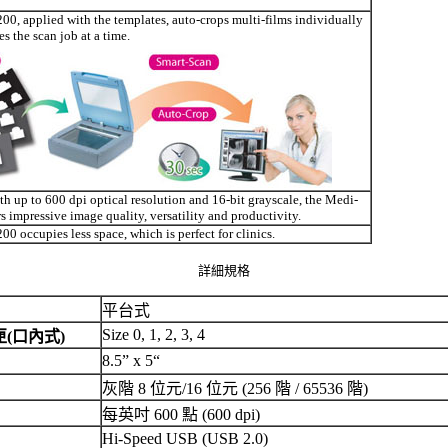
0, applied with the templates, auto-crops multi-films individually
s the scan job at a time.
th up to 600 dpi optical resolution and 16-bit grayscale, the Medi-
s impressive image quality, versatility and productivity.
0 occupies less space, which is perfect for clinics.
詳細規格
平台式
Size 0, 1, 2, 3, 4
(口內式)
8.5” x 5“
灰階 8 位元/16 位元 (256 階 / 65536 階)
每英吋 600 點 (600 dpi)
Hi-Speed USB (USB 2.0)