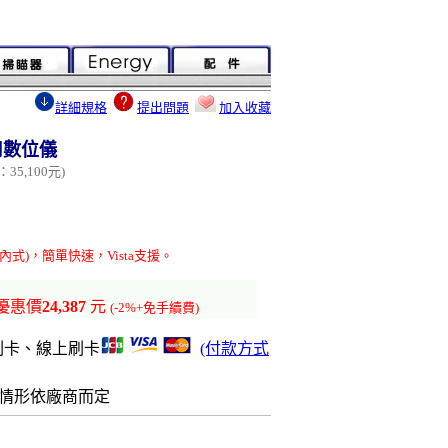
詳細規格
提出問題
加入收藏
專用數位儀
35,100元)
)，簡單快速，Vista支援。
優惠價
24,387
元
(-2%+免手續費)
刷卡、線上刷卡
(付款方式
存情形依廠商而定