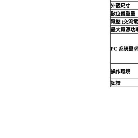
外觀尺寸
數位儀重量
電壓 (交流電
最大電源功
PC 系統需
操作環境
認證