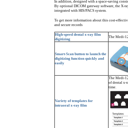
In addition, designed with a space-saving consid
By optional DICOM gateway software, the X-ray
integrated with HIS/PACS system.
To get more information about this cost-effective
and secure records
High-speed dental x-ray film
The Medi-12
digitizing
Smart-Scan button to launch the
digitizing function quickly and
easily
The Medi-120
of dental x-r
time.
Variety of templates for
intraoral x-ray film