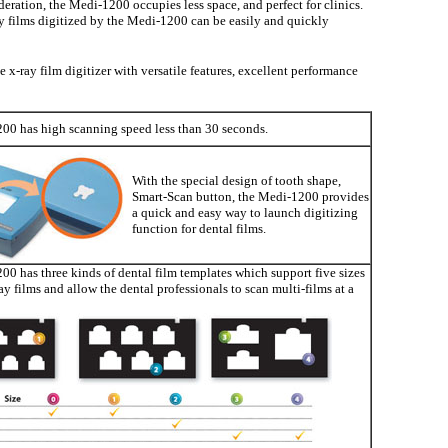
eration, the Medi-1200 occupies less space, and perfect for clinics.
 films digitized by the Medi-1200 can be easily and quickly
 x-ray film digitizer with versatile features, excellent performance
00 has high scanning speed less than 30 seconds.
With the special design of tooth shape,
Smart-Scan button, the Medi-1200 provides
a quick and easy way to launch digitizing
function for dental films.
0 has three kinds of dental film templates which support five sizes
ay films and allow the dental professionals to scan multi-films at a