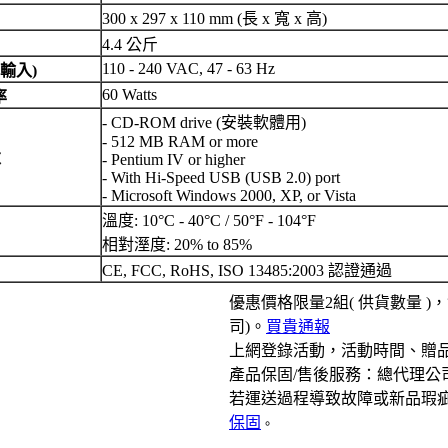
300 x 297 x 110 mm (長 x 寬 x 高)
4.4 公斤
110 - 240 VAC, 47 - 63 Hz
輸入)
60 Watts
率
- CD-ROM drive (安裝軟體用)
- 512 MB RAM or more
求
- Pentium IV or higher
- With Hi-Speed USB (USB 2.0) port
- Microsoft Windows 2000, XP, or Vista
溫度: 10°C - 40°C / 50°F - 104°F
相對溼度: 20% to 85%
CE, FCC, RoHS, ISO 13485:2003 認證通過
優惠價格限量2組
( 供貨數量 
司)
。
買貴通報
上網登錄活動，活動時間、贈
產品保固/售後服務：總代理公
若運送過程導致故障或新品瑕
保固
。