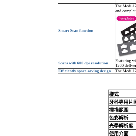
The Medi-120
and complete
Smart-Scan function
Featuring wi
Scans with 600 dpi resolution
1200 deliver
Efficiently space-saving design
The Medi-120
樣式
牙科專用片匣
掃描範圍
色彩解析
光學解析度
使用介面