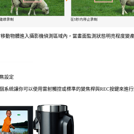
影，當移動物體進入攝影機偵測區域內，當畫面監測狀態明亮程度
焦設定
個系統讓你可以使用雷射觸控或標準的變焦桿與REC按鍵來進