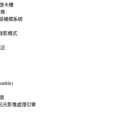
記憶卡槽
變焦
式手振補償系統
動錄影模式
補正
ible)
鏡頭
I 高速位元元影像處理引擎