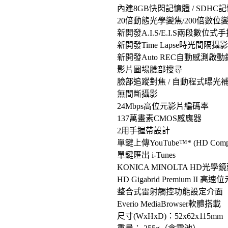
內建8GB快閃記憶體 / SDHC
20倍動態光學變焦/200倍數位
新開發A.I.S/E.I.S兩段數位
新開發Time Lapse時光間隔攝影
新開發Auto REC自動感測啟
影片圖場臉部搜尋
臉部追蹤對焦 / 自動程式曝光
無間斷攝影
24Mbps高位元影片編碼率
137萬畫素CMOS感應器
2用手握帶設計
單鍵上傳YouTube™* (HD Compat
單鍵匯出 i-Tunes
KONICA MINOLTA HD光學
HD Gigabrid Premium I
整合式雷射觸控功能設定介面
Everio MediaBrowser軟體搭載
尺寸(WxHxD)：52x62x115mm