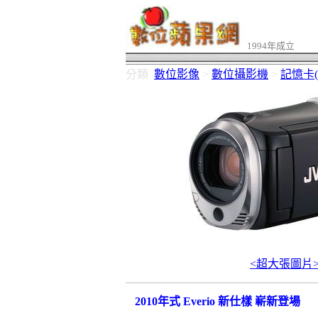
1994年成立
分類
數位影像
>
數位攝影機
>
記憶卡
<超大張圖片
2010年式 Everio 新仕樣 嶄新登場