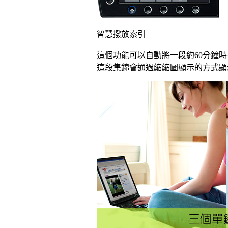
智慧撥放索引
這個功能可以自動將一段約60分鐘
這段集錦會通過縮縮圖顯示的方式顯