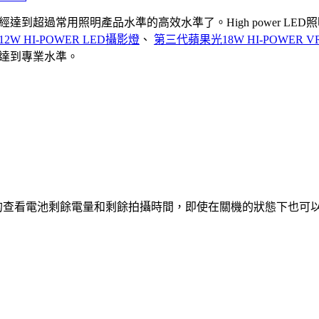
達到超過常用照明產品水準的高效水準了。High power LE
W HI-POWER LED攝影燈
、
第三代蘋果光18W HI-POWER 
達到專業水準。
單的查看電池剩餘電量和剩餘拍攝時間，即使在關機的狀態下也可