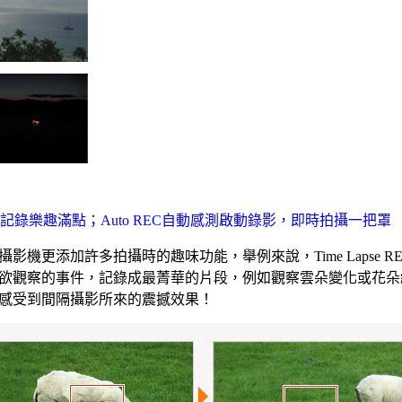
影，影像記錄樂趣滿點；Auto REC自動感測啟動錄影，即時拍攝一把罩
機更添加許多拍攝時的趣味功能，舉例來說，Time Lapse R
欲觀察的事件，記錄成最菁華的片段，例如觀察雲朵變化或花朵
感受到間隔攝影所來的震撼效果！