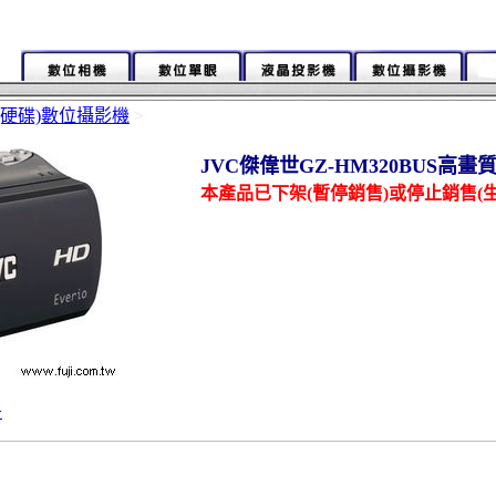
(硬碟)數位攝影機
>
JVC傑偉世GZ-HM320BUS高
本產品已下架(暫停銷售)或停止銷售(生
>