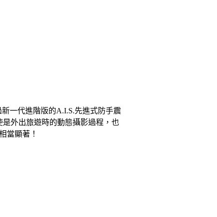
），透過新一代進階版的A.I.S.先進式防手震
即使是外出旅遊時的動態攝影過程，也
相當顯著！