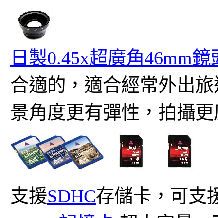
日製0.45x超廣角46mm鏡
合適的，適合經常外出旅
景角度更有彈性，拍攝更
支援
SDHC
存儲卡，可支