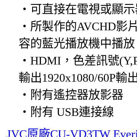
‧可直接在電視或顯示
‧所製作的AVCHD影
容的藍光播放機中播放
‧HDMI，色差訊號(Y,Pb
輸出1920x1080/60P輸
‧附有遙控器放影器
‧附有 USB連接線
JVC原廠CU-VD3TW E