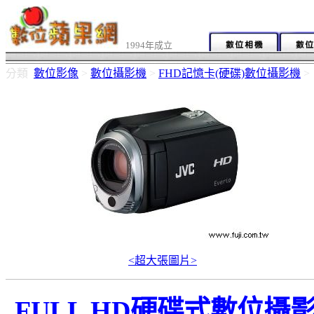
1994年成立
分類
數位影像
>
數位攝影機
>
FHD記憶卡(硬碟)數位攝影機
>
<超大張圖片>
FULL HD硬碟式數位攝