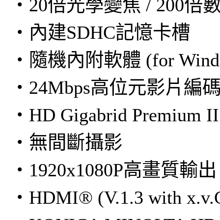
・20倍光學變焦 / 200
・內建SDHC記憶卡槽
・隨機內附軟體 (for Windo
・24Mbps高位元影片編
・HD Gigabrid Prem
・無間斷攝影
・1920x1080P高畫質輸出
・HDMI® (V.1.3 with x.v.