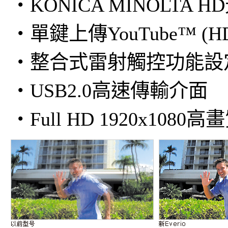
・KONICA MINOLTA 
・單鍵上傳YouTube™ (HD C
・整合式雷射觸控功能設
・USB2.0高速傳輸介面
・Full HD 1920x1080