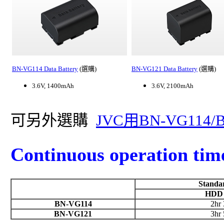
BN-VG114 Data Battery
(選購)
BN-VG121 Data Battery
(選購)
3.6V, 1400mAh
3.6V, 2100mAh
可另外選購
JVC用BN-VG11
Continuous operation time
Standa
HDD 
BN-VG114
2hr
BN-VG121
3hr