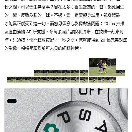
秒之間，可以發生甚麼事？實在太多：畢生難忘的一瞥、起死回生
的一躍、反敗為勝的一球。不過，您一定要親身試用，親身體驗，
才能真正感受到這一切。而您毋須擔心影像對焦問題：20 fps 拍攝
速度由連續 AF 所支援，令每張照片都銳利清晰。在致勝一刻來到
時，只須按下快門釋放按鍵，一秒之間，您就能得到 20 幅完美對焦
的影像，幅幅呈現您前所未見的細膩神緒。