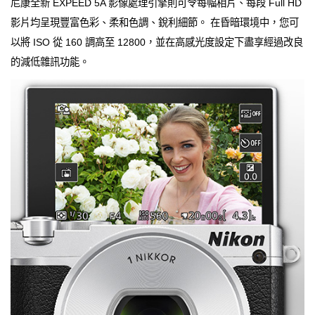
尼康全新 EXPEED 5A 影像處理引擎則可令每幅相片、每段 Full HD
影片均呈現豐富色彩、柔和色調、銳利細節。 在昏暗環境中，您可
以將 ISO 從 160 調高至 12800，並在高感光度設定下盡享經過改良
的減低雜訊功能。