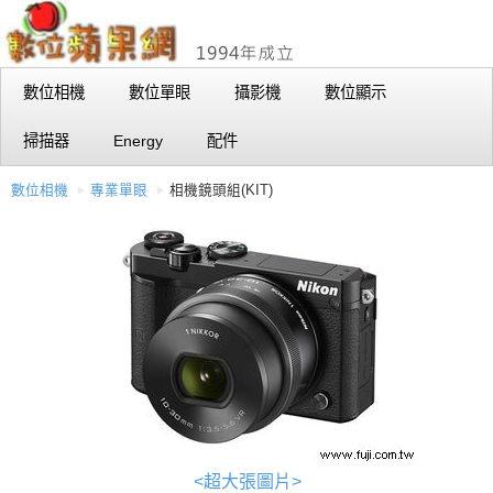
數位相機
數位單眼
攝影機
數位顯示
掃描器
Energy
配件
數位相機
專業單眼
相機鏡頭組(KIT)
<超大張圖片>