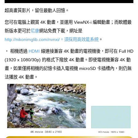
超高畫質影片，留住最動人回憶。
您可在電腦上觀賞 4K 動畫，並運用 ViewNX-i 編輯動畫；而軟體最
新版本更可於
尼康
網站免費下載，網址是
http://nikonimglib.com/nvnxi/。須採用高效能系統
。
‧ 相機透過
HDMI
線連接兼容 4K 動畫的電視機後，即可在 Full HD
(1920 x 1080/30p) 的格式下撥放 4K 動畫。即使電視機兼容 4K 動
畫，如果僅將相機的記憶卡插入電視機 microSD 卡插槽內，則仍無
法播放 4K 動畫。