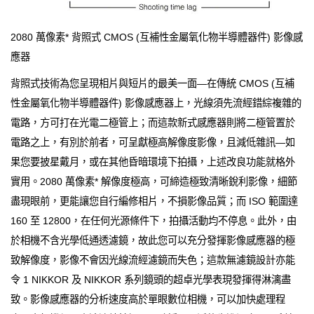
2080 萬像素* 背照式 CMOS (互補性金屬氧化物半導體器件) 影像感
應器
背照式技術為您呈現相片與短片的最美一面—在傳統 CMOS (互補
性金屬氧化物半導體器件) 影像感應器上，光線須先流經錯綜複雜的
電路，方可打在光電二極管上；而這款新式感應器則將二極管置於
電路之上，有別於前者，可呈獻極高解像度影像，且減低雜訊—如
果您要披星戴月，或在其他昏暗環境下拍攝，上述改良功能就格外
實用。2080 萬像素* 解像度極高，可締造極致清晰銳利影像，細節
盡現眼前，更能讓您自行編修相片，不損影像品質；而 ISO 範圍達
160 至 12800，在任何光源條件下，拍攝活動均不停息。此外，由
於相機不含光學低通透濾鏡，故此您可以充分發揮影像感應器的極
致解像度，影像不會因光線流經濾鏡而失色；這款無濾鏡設計亦能
令 1 NIKKOR 及 NIKKOR 系列鏡頭的超卓光學表現發揮得淋漓盡
致。影像感應器的分析速度高於單眼數位相機，可以加快處理程