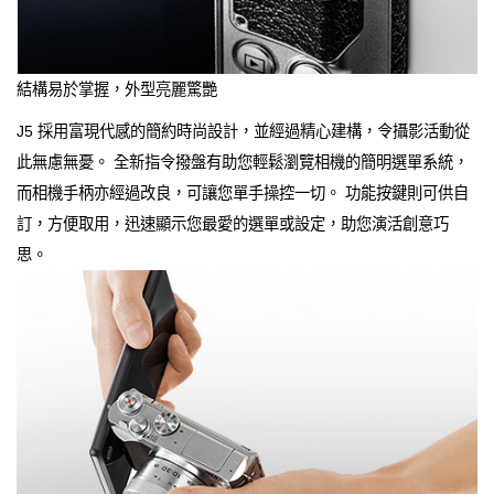
結構易於掌握，外型亮麗驚艷
J5 採用富現代感的簡約時尚設計，並經過精心建構，令攝影活動從
此無慮無憂。 全新指令撥盤有助您輕鬆瀏覽相機的簡明選單系統，
而相機手柄亦經過改良，可讓您單手操控一切。 功能按鍵則可供自
訂，方便取用，迅速顯示您最愛的選單或設定，助您演活創意巧
思。