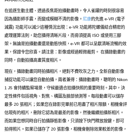
在追逐生動主體、透過長焦距拍攝動畫時，令人雀躍的時刻很容易
因為攝影師手震，而變成模糊不清的影像。
尼康
的先進 e-VR (電子
減震) 功能可以減少這種情況出現：e-VR 功能將陀螺儀結合精密的
處理運算法則，助您攝得清晰片段，而毋須提高 ISO 或使用三腳
架。無論是拍攝動畫還是動態快照，e-VR 都可以呈獻清晰流暢的效
果，保證令您欣喜。請注意：影像或經過輕微裁剪。 在攝錄動畫的
同時，自動拍攝高畫質度相片。
現在，攝錄動畫同時拍攝相片，絕對不費吹灰之力。全新自動影像
捕捉功能可以讓您自動拍攝，兩者兼得：攝錄動畫時，聰明的 Nikon
1 J5 會持續監察場景，守候最適合拍攝快照的重要時刻。其中，決
定性條件包括視角、對焦、構圖及臉部偵測等。每段動畫可以儲存
最多 20 張相片；如果您在錄影完畢前已用盡了相片限額，相機會評
估現有的相片，刪除它認為是最差的影像，然後繼續拍攝新相片。
而如果您想同時自行拍攝靜態影像，只須按下快門釋放按鍵，即可
拍得照片。如果已儲存了 20 張影像，相機會刪除效果較差的影像，