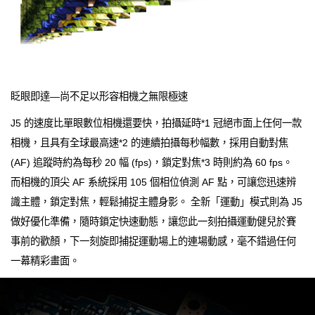
眨眼即達—尚不足以形容相機之無限極速
J5 的速度比單眼數位相機還要快，拍攝延時*1 冠絕市面上任何一款
相機，且具有全球最高速*2 的連續拍攝每秒幅數，採用自動對焦
(AF) 追蹤時約為每秒 20 幅 (fps)，鎖定對焦*3 時則約為 60 fps。
而相機的頂尖 AF 系統採用 105 個相位偵測 AF 點，可讓您迅速辨
識主體，鎖定對焦，輕鬆捕捉主體身影。 全新「運動」模式則為 J5
做好優化準備，隨時鎖定快速動態，讓您此一刻拍攝運動健兒於賽
事前的歡顏，下一刻旋即捕捉運動場上的連場動感，毫不錯過任何
一幕精彩畫面。