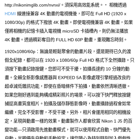
http://nikonimglib.com/nvnxi/。須採用高效能系統。‧ 相機透過
HDMI
線連接兼容 4K 動畫的電視機後，即可在 Full HD (1920 x
1080/30p) 的格式下撥放 4K 動畫。即使電視機兼容 4K 動畫，如果
僅將相機的記憶卡插入電視機 microSD 卡插槽內，則仍無法播放
4K 動畫。透過精彩奪目的 FULL HD 60P 動畫，重現難忘時刻。
1920x1080/60p：無論是輕鬆聚會的動畫片段，還是期待已久的渡
假全紀錄，都可以在 1920 x 1080/60p Full HD 格式下全然攝錄。只
須按下動畫記錄按鍵，您即可不受干擾，拍攝長達約 10 分鐘的動
畫。全賴全新影像感應器與 EXPEED 5A 影像處理引擎經過改良的
超卓減低雜訊功能，即使在昏暗條件下拍攝，動畫依然清晰透徹。
如果您剛好遇到能夠構成精彩照片的場景，可以按下快門釋放按鍵
捕捉高畫質度相片。拍攝及儲存靜態影像時，動畫攝錄過程會如常
繼續，完全不受影響，不受干擾。另外，相片會運用相同的相機設
定，呈現與動畫一樣的效果。動畫製作人都會欣賞 Nikon 1 J5 的百
變功能—只須啟用先進動畫模式，就可以使用程式自動、快門優先
自動、光圈優先自動和手動設定，讓您隨心為特別時刻加入戲劇性