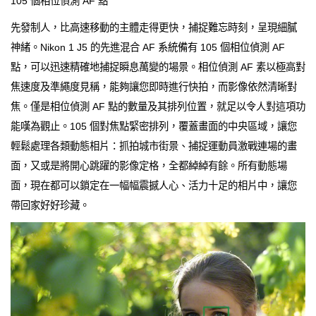
105 個相位偵測 AF 點
先發制人，比高速移動的主體走得更快，捕捉難忘時刻，呈現細膩
神緒。Nikon 1 J5 的先進混合 AF 系統備有 105 個相位偵測 AF
點，可以迅速精確地捕捉瞬息萬變的場景。相位偵測 AF 素以極高對
焦速度及準繩度見稱，能夠讓您即時進行快拍，而影像依然清晰對
焦。僅是相位偵測 AF 點的數量及其排列位置，就足以令人對這項功
能嘆為觀止。105 個對焦點緊密排列，覆蓋畫面的中央區域，讓您
輕鬆處理各類動態相片：抓拍城市街景、捕捉運動員激戰連場的畫
面，又或是將開心跳躍的影像定格，全都綽綽有餘。所有動態場
面，現在都可以鎖定在一幅幅震撼人心、活力十足的相片中，讓您
帶回家好好珍藏。