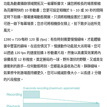
功能為動畫攝錄領域開拓又一雀躍新層次，讓您將較長的場景壓縮
為亮麗明快的 10 秒動畫；您更可設定相機於 5、10 或 30 秒的間隔
定時下拍攝。隨著連場動態開展，只須將相機設置於三腳架上，即
可逐一錄下每幕場景；您亦可將相機掛在頸上，拍下散步沿途所見
風光。
1280 x 720/每秒 120 張 (fps)：有些時刻需要慢慢細味，才能體驗
當中豐富的韻味。在這些情況下，慢速動作功能就大派用場。您可
以透過 120 fps 的速度拍攝 3 秒動畫片段，然後以高畫質效果將內
容攤長至 12 秒撥放。奠定勝局的一球、野外潛伏的野獸，又或是全
速衝刺的跑手—任何動態時刻，您都能永遠收為己有，靜靜細味。
如果想令刺激場面持續更久，您可以縮減影像大小，以長達 2 分鐘
的片段撥放。