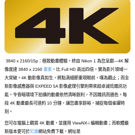
3840 x 2160/15p：極致動畫體驗，終由 Nikon 1 為您呈獻—4K 解
像度達 3840 x 2160
畫素
，比 Full HD 高出四倍，實為影片領域一
大突破。4K 動影像真如生，將點滴細節重現眼前，嘆為觀止；而全
新影像感應器與 EXPEED 5A 影像處理引擎則帶來超卓減低雜訊功
能，令昏暗環境下拍攝的動畫依然清晰銳利，不因雜訊而遜色。每
段 4K 動畫最長可達約 10 分鐘，讓您盡享餘裕，捕捉每個雀躍時
刻。
您可在電腦上觀賞 4K 動畫，並運用 ViewNX-i 編輯動畫；而軟體最
新版本更可於
尼康
網站免費下載，網址是