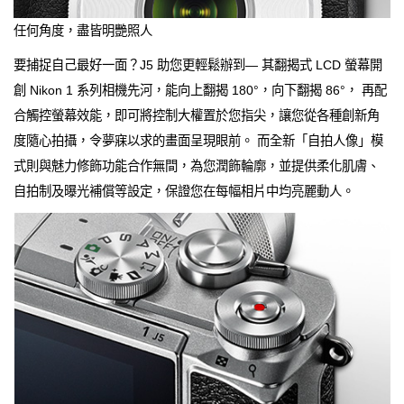
任何角度，盡皆明艷照人
要捕捉自己最好一面？J5 助您更輕鬆辦到— 其翻揭式 LCD 螢幕開
創 Nikon 1 系列相機先河，能向上翻揭 180°，向下翻揭 86°， 再配
合觸控螢幕效能，即可將控制大權置於您指尖，讓您從各種創新角
度隨心拍攝，令夢寐以求的畫面呈現眼前。 而全新「自拍人像」模
式則與魅力修飾功能合作無間，為您潤飾輪廓，並提供柔化肌膚、
自拍制及曝光補償等設定，保證您在每幅相片中均亮麗動人。