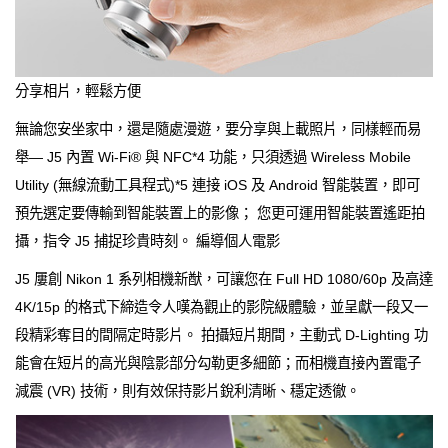
分享相片，輕鬆方便
無論您安坐家中，還是隨處漫遊，要分享與上載照片，同樣輕而易
舉— J5 內置 Wi-Fi® 與 NFC*4 功能，只須透過 Wireless Mobile
Utility (無線流動工具程式)*5 連接 iOS 及 Android 智能裝置，即可
預先選定要傳輸到智能裝置上的影像； 您更可運用智能裝置遙距拍
攝，指令 J5 捕捉珍貴時刻。 編導個人電影
J5 屢創 Nikon 1 系列相機新猷，可讓您在 Full HD 1080/60p 及高達
4K/15p 的格式下締造令人嘆為觀止的影院級體驗，並呈獻一段又一
段精彩奪目的間隔定時影片。 拍攝短片期間，主動式 D-Lighting 功
能會在短片的高光與陰影部分勾勒更多細節；而相機直接內置電子
減震 (VR) 技術，則有效保持影片銳利清晰、穩定透徹。