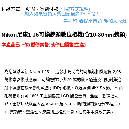
付款方式： ATM、貨到付款
(付款方式說明)
加入蘋果會員消費回饋最高3% S點！
列印
提出問題
加入收藏
Nikon尼康1 J5可換鏡頭數位相機(含10-30mm鏡頭)
本產品已下架(暫停銷售)或停止銷售(生產)
為您呈獻全新 Nikon 1 J5 — 這款小巧時尚的可換鏡相機配備 2,081
萬像素影像感應器， 可讓您在每秒 20 幅的驚人極速及自動對焦追
蹤下連續拍攝高動態範圍 (HDR) 影像，以及高達 4K/15p 影片。 而
相機更附有可 180° 向上翻揭式 LCD 觸控螢幕、全面手動操控功
能，全新功能以至內置 Wi-Fi® 及 NFC，助您隨時隨地分享相片。
J5 集功能、靈活性、速度與型格於一身，在您手中綻放完美。