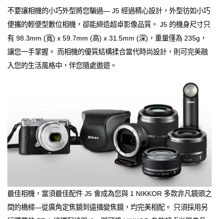
不要讓相機的小巧外型將您騙過— J5 經過精心設計，外型彷如小巧
便攜的輕便型數位相機，卻能締造超卓影像品質。 J5 的機身尺寸只
有 98.3mm (寬) x 59.7mm (高) x 31.5mm (深)，重量僅為 235g，
讓您一手掌握。 而相機的優質結構揉合當代時尚設計，則可完美融
入您的生活風格中，伴您隨處遨遊。
最佳相機，當須最佳配件 J5 會成為您與 1 NIKKOR 多款非凡鏡頭之
間的橋樑—從廣角定焦鏡到遠攝變焦鏡，均完美相配。 只須採用另