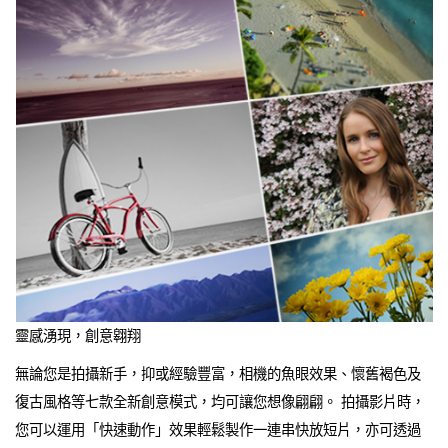
靈感湧現，創意翱翔
無論您是拍攝新手，抑或經驗豐富，相機的魚眼效果、懷舊褐色及
復古風格等七款全新創意模式，均可讓您想像翩翩。 拍攝影片時，
您可以運用「快速動作」效果輕鬆製作一連串快放短片，亦可透過