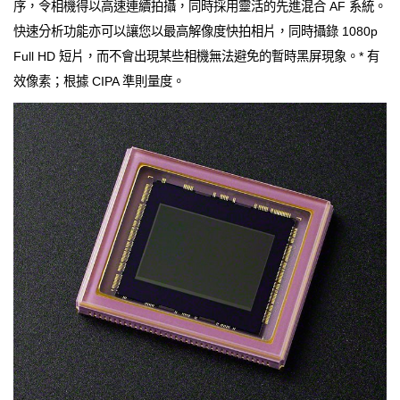
序，令相機得以高速連續拍攝，同時採用靈活的先進混合 AF 系統。
快速分析功能亦可以讓您以最高解像度快拍相片，同時攝錄 1080p
Full HD 短片，而不會出現某些相機無法避免的暫時黑屏現象。* 有
效像素；根據 CIPA 準則量度。