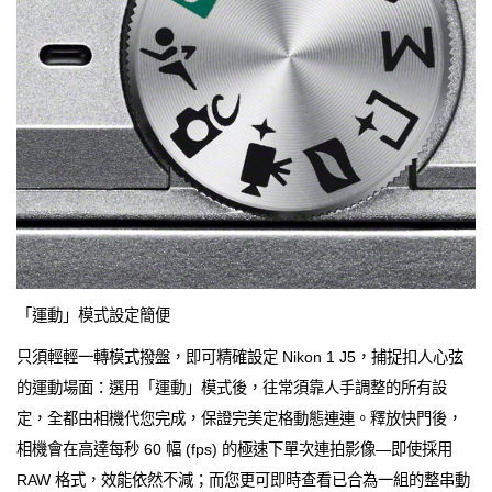
「運動」模式設定簡便
只須輕輕一轉模式撥盤，即可精確設定 Nikon 1 J5，捕捉扣人心弦
的運動場面：選用「運動」模式後，往常須靠人手調整的所有設
定，全都由相機代您完成，保證完美定格動態連連。釋放快門後，
相機會在高達每秒 60 幅 (fps) 的極速下單次連拍影像—即使採用
RAW 格式，效能依然不減；而您更可即時查看已合為一組的整串動