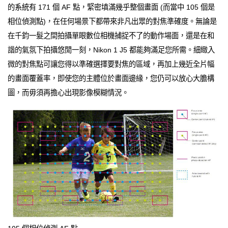
的系統有 171 個 AF 點，緊密填滿幾乎整個畫面 (而當中 105 個是
相位偵測點)，在任何場景下都帶來非凡出眾的對焦準確度。無論是
在千鈞一髮之間拍攝單眼數位相機捕捉不了的動作場面，還是在和
諧的氣氛下拍攝悠閒一刻，Nikon 1 J5 都能夠滿足您所需。細緻入
微的對焦點可讓您得以準確選擇要對焦的區域，再加上幾近全片幅
的畫面覆蓋率，即使您的主體位於畫面邊緣，您仍可以放心大膽構
圖，而毋須再擔心出現影像模糊情況。