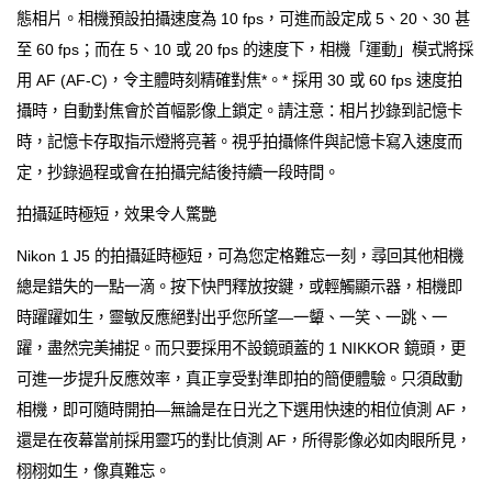
態相片。相機預設拍攝速度為 10 fps，可進而設定成 5、20、30 甚
至 60 fps；而在 5、10 或 20 fps 的速度下，相機「運動」模式將採
用 AF (AF-C)，令主體時刻精確對焦*。* 採用 30 或 60 fps 速度拍
攝時，自動對焦會於首幅影像上鎖定。請注意：相片抄錄到記憶卡
時，記憶卡存取指示燈將亮著。視乎拍攝條件與記憶卡寫入速度而
定，抄錄過程或會在拍攝完結後持續一段時間。
拍攝延時極短，效果令人驚艷
Nikon 1 J5 的拍攝延時極短，可為您定格難忘一刻，尋回其他相機
總是錯失的一點一滴。按下快門釋放按鍵，或輕觸顯示器，相機即
時躍躍如生，靈敏反應絕對出乎您所望—一顰、一笑、一跳、一
躍，盡然完美捕捉。而只要採用不設鏡頭蓋的 1 NIKKOR 鏡頭，更
可進一步提升反應效率，真正享受對準即拍的簡便體驗。只須啟動
相機，即可隨時開拍—無論是在日光之下選用快速的相位偵測 AF，
還是在夜幕當前採用靈巧的對比偵測 AF，所得影像必如肉眼所見，
栩栩如生，像真難忘。