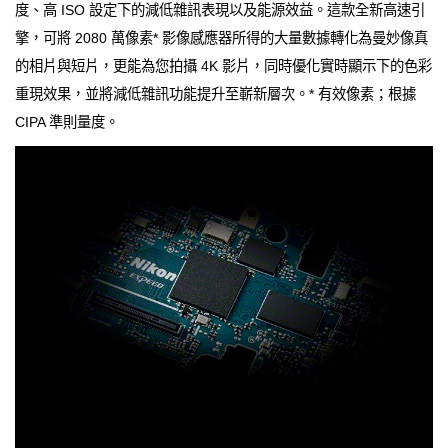
度、高 ISO 設定下的減低雜訊表現以及能源效益。這款全新高速引
擎，可將 2080 萬像素* 影像感應器所得的大量數據轉化為曼妙像真
的相片與短片，更能為您拍攝 4K 影片，同時優化實時顯示下的色彩
重現效果，並將減低雜訊功能提升至嶄新層次。* 有效像素；根據
CIPA 準則量度。