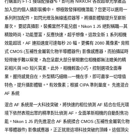
行購置的 FT-1 接環配接器*6，即可將 NIKKOR 各款超卓光學產品
加入您的個人攝影裝備中。 想極致發揮相機潛能？您更可以選用一
系列附加配件，如閃光燈及無線遙控器等，將攝影體驗提升至嶄新
層次。 要認真攝影，裝備當然不能兒戲。Nikon 1 J5 絕對稱職—其
精致時尚，功能豐富，反應快速，超乎想像。這款全新 1 系列相機
效能超班，AF 連拍速度可達每秒 20 幅，更備有 2080 萬像素* 背照
式 CMOS (互補性金屬氧化物半導體器件) 影像感應器，而拍攝延時
短得幾乎難以察覺，為您呈獻大部分單眼數位相機都無法媲美的精
彩相片與 HD 短片質素。此外，相機輕盈小巧，控制選項全面專
業，握持感覺自在，外型精巧細緻—一機在手，即可盡享一切增值
特色，提升攝影體驗。* 有效像素；根據 CIPA 準則量度。 先進混合
AF 系統
混合 AF 系統是一大科技突破，將快速的相位偵測 AF 結合在低光環
境下依然表現出眾的精準對比偵測 AF，全面革新相機的自動對焦功
能。Nikon 1 J5 的先進混合 AF 系統揉合 CMOS (互補性金屬氧化物
半導體器件) 影像感應器，正正就是這項科技突破的頂峰。這個頂尖