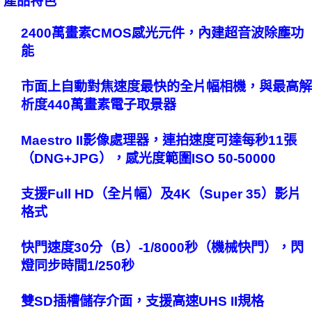
產品特色
2400萬畫素CMOS感光元件，內建超音波除塵功
能
市面上自動對焦速度最快的全片幅相機，與最高解
析度440萬畫素電子取景器
Maestro II影像處理器，連拍速度可達每秒11張
（DNG+JPG），感光度範圍ISO 50-50000
支援Full HD（全片幅）及4K（Super 35）影片
格式
快門速度30分（B）-1/8000秒（機械快門），閃
燈同步時間1/250秒
雙SD插槽儲存介面，支援高速UHS II規格