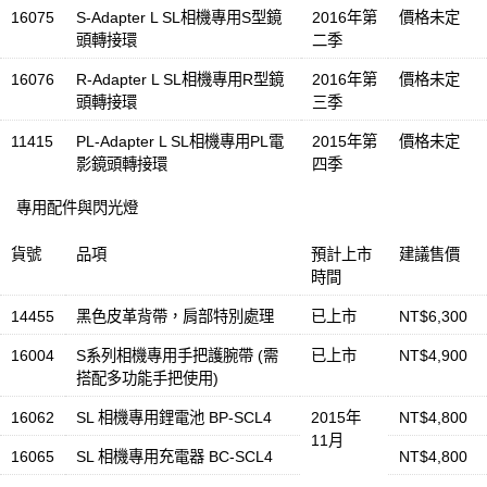
16075
S-Adapter L SL相機專用S型鏡
2016年第
價格未定
頭轉接環
二季
16076
R-Adapter L SL相機專用R型鏡
2016年第
價格未定
頭轉接環
三季
11415
PL-Adapter L SL相機專用PL電
2015年第
價格未定
影鏡頭轉接環
四季
專用配件與閃光燈
貨號
品項
預計上市
建議售價
時間
14455
黑色皮革背帶，肩部特別處理
已上市
NT$6,300
16004
S系列相機專用手把護腕帶 (需
已上市
NT$4,900
搭配多功能手把使用)
16062
SL 相機專用鋰電池 BP-SCL4
2015年
NT$4,800
11月
16065
SL 相機專用充電器 BC-SCL4
NT$4,800