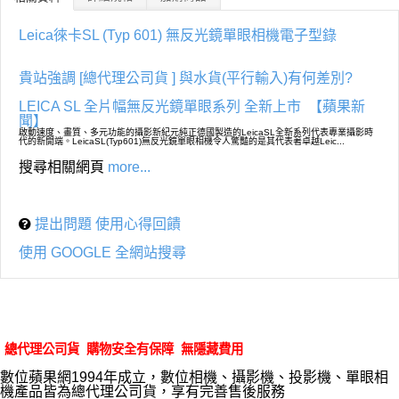
Leica徠卡SL (Typ 601) 無反光鏡單眼相機電子型錄
貴站強調 [總代理公司貨 ] 與水貨(平行輸入)有何差別?
LEICA SL 全片幅無反光鏡單眼系列 全新上市
【蘋果新
聞】
啟動速度、畫質、多元功能的攝影新紀元純正德國製造的LeicaSL全新系列代表專業攝影時
代的新開端。LeicaSL(Typ601)無反光鏡單眼相機令人驚豔的是其代表著卓越Leic...
搜尋相關網頁
more...
提出問題 使用心得回饋
使用 GOOGLE 全網站搜尋
總代理公司貨 購物安全有保障 無隱藏費用
數位蘋果網1994年成立，數位相機、攝影機、投影機、單眼相
機產品皆為總代理公司貨，享有完善售後服務