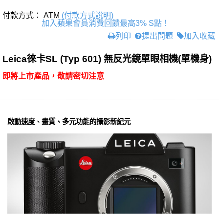
付款方式： ATM
(付款方式說明)
加入蘋果會員消費回饋最高3% S點！
列印
提出問題
加入收藏
Leica徠卡SL (Typ 601) 無反光鏡單眼相機(單機身)
即將上市產品，敬請密切注意
啟動速度、畫質、多元功能的攝影新紀元