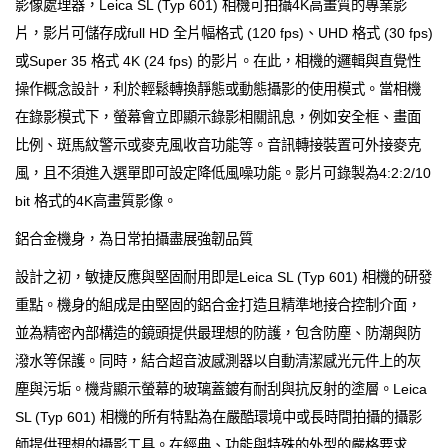
影像處理器，Leica SL (Typ 601) 相機可拍攝4K高畫質的專業影
片，影片可儲存成full HD 全片幅格式 (120 fps)、UHD 格式 (30 fps)
或Super 35 格式 4K (24 fps) 的影片。在此，相機的邏輯與直覺性
操作概念設計，利於輕鬆轉換靜態或動態攝影的使用模式。當相機
在錄影模式下，螢幕會立即顯示錄影相關訊息，例如安全框、畫面
比例、斑馬紋警示或麥克風收音功能等。音訊轉接裝置可外接麥克
風，且不須進入選單即可設定降低風噪功能。影片可錄製為4:2:2/10
bit 格式的4K高畫質影像。
鋁合金機身，為日常拍攝盡展強韌品質
設計之初，敏捷反應與堅固耐用即是Leica SL (Typ 601) 相機的研發
重點。機身的組成是由堅固的鋁合金打造且精準地接合控制介面，
並為精密內部構造的鏡頭提供最理想的防護，包含防塵、防潮與防
潑水等保護。同時，結合超音波感測器以自動清潔感光元件上的灰
塵與污垢。機背顯示螢幕的玻璃蓋鍍有耐刮與抗反射的塗層。Leica
SL (Typ 601) 相機的所有特點為在嚴酷環境中或長時間拍攝的攝影
師提供理想的攝影工具。在經典、功能與特殊的外型的嚴格要求