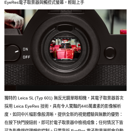
EyeRes電子取景器與觸控式螢幕，輕鬆上手
獨特的 Leica SL (Typ 601) 無反光鏡單眼相機，其電子取景器首次
採用 Leica EyeRes 技術，具有令人驚豔的440萬畫素的影像解析
度，如同中片幅影像般清晰，提供全新的視覺體驗與無數的優勢：
在按下快門按鈕前，即可於電子取景器中檢視成像；任何情況下皆
可為影像提供理想的控制。只要靠近 EyeRes 電子取景器即會自動