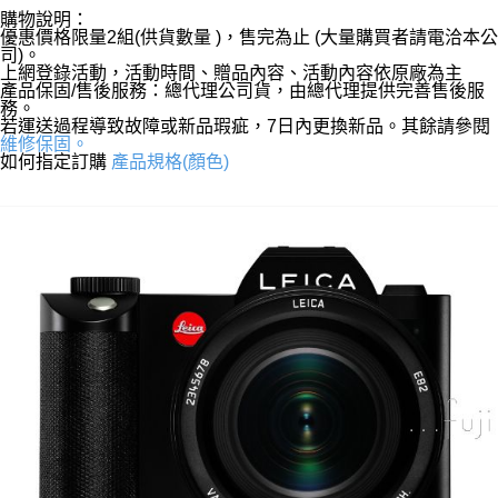
購物說明：
優惠價格限量2組(供貨數量 )，售完為止 (大量購買者請電洽本公
司)。
上網登錄活動，活動時間、贈品內容、活動內容依原廠為主
產品保固/售後服務：總代理公司貨，由總代理提供完善售後服
務。
若運送過程導致故障或新品瑕疵，7日內更換新品。其餘請參閱
維修保固。
如何指定訂購
產品規格(顏色)