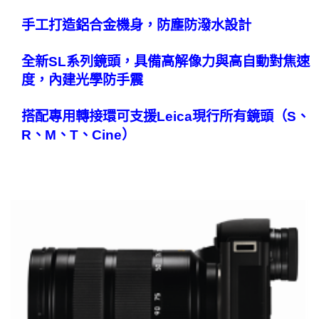
手工打造鋁合金機身，防塵防潑水設計
全新SL系列鏡頭，具備高解像力與高自動對焦速
度，內建光學防手震
搭配專用轉接環可支援Leica現行所有鏡頭（S、
R、M、T、Cine）