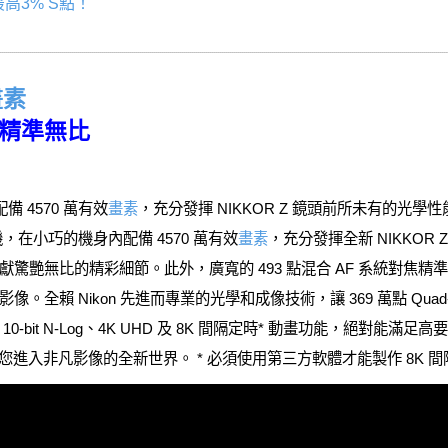
高3% S點！
畫素
對焦精準無比
備 4570 萬有效
畫素
，充分發揮 NIKKOR Z 鏡頭前所未有的光學性
鏡相機，在小巧的機身內配備 4570 萬有效
畫素
，充分發揮全新 NIKKOR
艷無比的精彩細節。此外，廣寬的 493 點混合 AF 系統對焦精準無比
全賴 Nikon 先進而專業的光學和成像技術，讓 369 萬點 Qua
-bit N-Log、4K UHD 及 8K 間隔定時* 動畫功能，絕對能
帶您進入非凡影像的全新世界。 * 必須使用第三方軟體才能製作 8K 