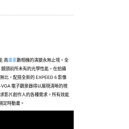
能 高
畫素
數相機的演變永無止境。全
 Z 鏡頭前所未有的光學性能，在拍攝
，配搭全新的 EXPEED 6 影像
d-VGA 電子觀景器得以展現清晰的視
滿足高要求影片創作人的各種需求。所有效能
間隔定時動畫。