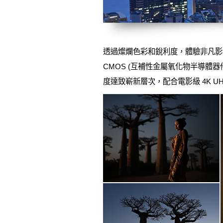
透過燦爛色彩和銳利度，體驗非凡影像品
CMOS (互補性金屬氧化物半導體器
度達致嶄新層次，配合電影級 4K 