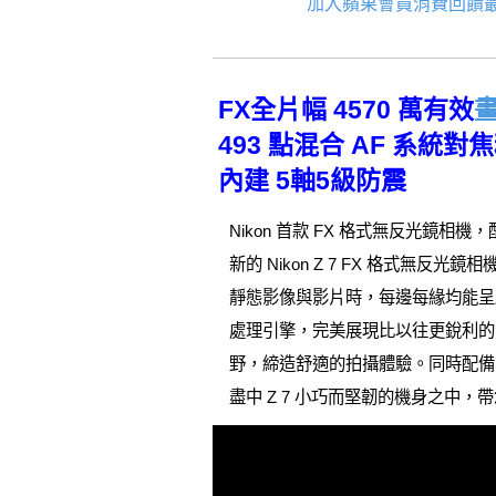
加入蘋果會員消費回饋最
FX全片幅 4570 萬有效
493 點混合 AF 系統
內建 5軸5級防震
Nikon 首款 FX 格式無反光鏡相機，配
新的 Nikon Z 7 FX 格式無反光
靜態影像與影片時，每邊每緣均能呈獻驚
處理引擎，完美展現比以往更銳利的影像。
野，締造舒適的拍攝體驗。同時配備 10
盡中 Z 7 小巧而堅韌的機身之中，