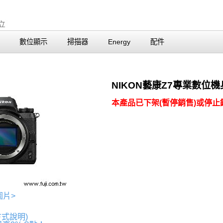
數位顯示
掃描器
Energy
配件
NIKON藝康Z7專業數位機
本產品已下架(暫停銷售)或停止銷
圖片>
方式說明)