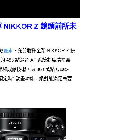
NIKKOR Z 鏡頭前所未
效
畫素
，充分發揮全新 NIKKOR Z 鏡
93 點混合 AF 系統對焦精準無
成像技術，讓 369 萬點 Quad-
K 間隔定時* 動畫功能，絕對能滿足高要