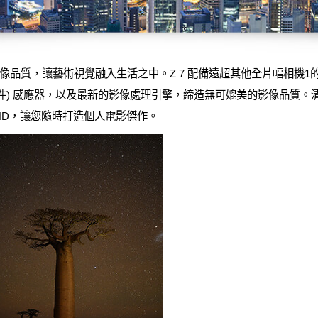
質，讓藝術視覺融入生活之中。Z 7 配備遠超其他全片幅相機1的大型接
件) 感應器，以及最新的影像處理引擎，締造無可媲美的影像品質。清晰
UHD，讓您隨時打造個人電影傑作。