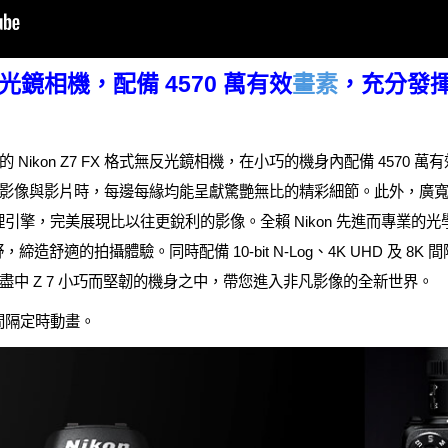
無反光鏡相機，配備 4570 萬有效
畫素
，充分發揮 
ikon Z7 FX 格式無反光鏡相機，在小巧的機身內配備 4570 萬有
像與影片時，每邊每緣均能呈獻驚艷無比的精彩細節。此外，廣寬的 4
處理引擎，完美展現比以往更銳利的影像。全賴 Nikon 先進而專業的光學和
造舒適的拍攝體驗。同時配備 10-bit N-Log、4K UHD 及 8
中 Z 7 小巧而堅韌的機身之中，帶您進入非凡影像的全新世界。
 間隔定時動畫。