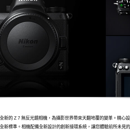
的 Z 7 無反光鏡相機，為攝影世界帶來天翻地覆的變革。精心設計的 
全新標準。相機配備全新設計的創新接環系統，讓您體驗前所未見