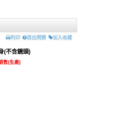
列印
提出問題
加入收藏
身(不含鏡頭)
售(生產)