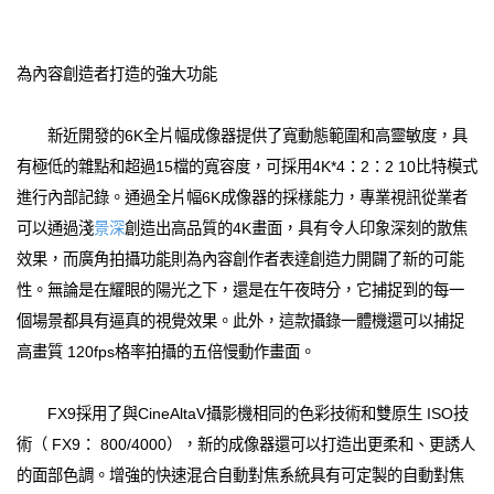
為內容創造者打造的強大功能
新近開發的6K全片幅成像器提供了寬動態範圍和高靈敏度，具
有極低的雜點和超過15檔的寬容度，可採用4K*4：2：2 10比特模式
進行內部記錄。通過全片幅6K成像器的採樣能力，專業視訊從業者
可以通過淺
景深
創造出高品質的4K畫面，具有令人印象深刻的散焦
效果，而廣角拍攝功能則為內容創作者表達創造力開闢了新的可能
性。無論是在耀眼的陽光之下，還是在午夜時分，它捕捉到的每一
個場景都具有逼真的視覺效果。此外，這款攝錄一體機還可以捕捉
高畫質 120fps格率拍攝的五倍慢動作畫面。
FX9採用了與CineAltaV攝影機相同的色彩技術和雙原生 ISO技
術（ FX9： 800/4000），新的成像器還可以打造出更柔和、更誘人
的面部色調。增強的快速混合自動對焦系統具有可定製的自動對焦