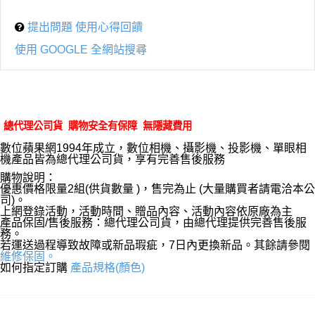
提出問題 使用心得回饋
使用 GOOGLE 全網站搜尋
總代理公司貨 購物安全有保障 無隱藏費用
數位蘋果網1994年成立，數位相機、攝影機、投影機、單眼相
機產品皆為總代理公司貨，享有完善售後服務
購物說明：
優惠價格限量2組(供貨數量 )，售完為止 (大量購買者請電洽本公
司)。
上網登錄活動，活動時間、贈品內容、活動內容依原廠為主
產品保固/售後服務：總代理公司貨，由總代理提供完善售後服
務。
若運送過程導致故障或新品瑕疵，7日內更換新品。其餘請參閱
維修保固。
如何指定訂購
產品規格(顏色)