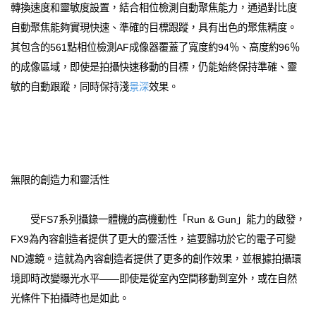
轉換速度和靈敏度設置，結合相位檢測自動聚焦能力，通過對比度
自動聚焦能夠實現快速、準確的目標跟蹤，具有出色的聚焦精度。
其包含的561點相位檢測AF成像器覆蓋了寬度約94％、高度約96％
的成像區域，即使是拍攝快速移動的目標，仍能始終保持準確、靈
敏的自動跟蹤，同時保持淺
景深
效果。
無限的創造力和靈活性
受FS7系列攝錄一體機的高機動性「Run & Gun」能力的啟發，
FX9為內容創造者提供了更大的靈活性，這要歸功於它的電子可變
ND濾鏡。這就為內容創造者提供了更多的創作效果，並根據拍攝環
境即時改變曝光水平——即使是從室內空間移動到室外，或在自然
光條件下拍攝時也是如此。