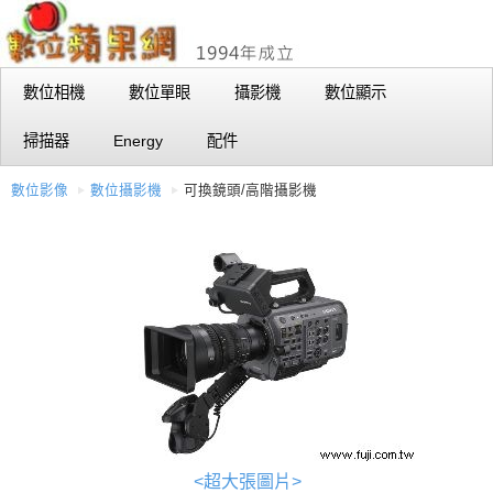
數位相機
數位單眼
攝影機
數位顯示
掃描器
Energy
配件
數位影像
數位攝影機
可換鏡頭/高階攝影機
<超大張圖片>