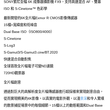
SONY索尼全幅 6K 成像器攝影機 FX9，支持高速混合 AF、雙基
ISO 和 S-Cinetone™ 色彩學
最新開發的6K全片幅Exmor R CMOS影像傳感器
15檔+寬緯度和低噪音
Dual Base ISO（ISO800/4000）
S-Cinetone
S-Log3
S-Gamut3/S-Gamut3.cine/BT.2020
快速混合自動對焦
全球首款全片幅電子可變ND濾鏡
720HD觀景器
全片幅創意
通過對巨大的高解析度全片幅傳感器進行超採樣來實現創意自由，
從而實現精美的4K影像。以真實的電影外觀，以淺
景深
和令人驚嘆
的散景捕捉場景中的每個細節。15檔以上的動態範圍和Dual Base