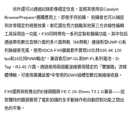
另外還可以通過記錄影像穩定信息，並將其使用在Catalyst
Browse/Prepare⁴選購應用上，即使手持拍攝， 拍攝者也可以捕捉
到非常穩定的視覺效果。索尼還在努力鼓勵其他第三方非線性編輯
工具採用這一功能。FX9同時帶有一系列定製和擴展功能，其中包括
通過帶有數位音頻介面的多介面熱靴（MI熱靴）連接新型UWP-D系
列無線麥克風，使用XDCA-FX9擴展套件實現10比特S35 4K 120
fps和16比特RAW輸出*，兼容索尼BP-GL和BP-FL系列電池、D-
Tap、RJ-45 介面，通過使用兩個載波線實現穩定的「雙鏈路」流媒
體傳輸，可使用廣播設置*中常用的DWX插槽型數位無線接收器。
FX9還將與新推出的E接頭鏡頭 FE C 16-35mm T3.1 G兼容——這
款獨特的鏡頭實現了電影拍攝的全手動操作和自動控制功能之間出
色的平衡。