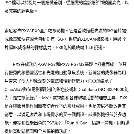
ISO檔可以捕捉每一個細微差別，從細微的陰影細節到鏡面高光，以
及完美的調色板。
索尼發佈PXW-FX9全片幅攝影機。它是首款搭載先進的6K*全片幅*
成像器和快速混合自動對焦（AF）系統的XDCAM攝影機。通過 全
片幅6K成像器的採樣能力，FX9能夠最終輸出4K視訊。
FX9在成功的PXW-FS7和PXW-FS7M2基礎上打造而成，並具
有優秀的移動靈活性和先進的自動聚焦系統，新開發的成像器為用
戶帶來了令人印象深刻的散焦和慢動作能力。FX9還繼承了
CineAltaV數位電影攝影機的彩色技術和Dual Base ISO 800/4000能
力，是拍攝紀錄片、MV、電視劇和各種現場活動的理想工具。FX9
是在與節目創作團體密切合作下的設計成果，也是索尼不斷改進其
創意，以滿足客戶和市場需求的又一個例證。該攝影機得益於多功
能、便攜和性能出色的FS7系列「Run & Gun」攝錄一體機，同時還
提供寬動態範圍和全片幅拍攝功能。