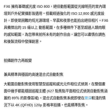
FX6 擁有基礎感光度 ISO 800，絕佳動態範圍從光線明亮的室內環
境到戶外紀實攝影皆適用。搭載經過強化的 ISO 12,800 感光度設
計，即使是困難的低光源環境、早晨和夜景也能拍出絕佳相片。FX6
具備傑出的 15 級以上 動態範圍，在多種條件下甚至超過人類肉眼
的感知範圍，為您帶來前所未有的創作自由，讓您可以盡情在調色
和後製流程中發揮創意。
拍攝創作力再蛻變
兼具精準與穩固的高速混合式自動對焦
大範圍自動對焦使用智慧型追蹤和感光元件相位式偵測，在整個畫
面中幾乎都能穩固追蹤主體 (627 點焦點平面相位式偵測自動對焦涵
蓋約 89％ 的影像區域)。混合式自動對焦系統即使在
景深
較淺的情
況下以 4K (QFHD) 120p 影格率拍攝，也能精準對焦。