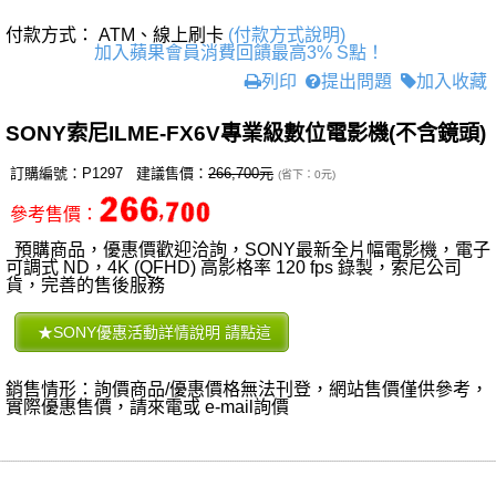
付款方式： ATM、線上刷卡
(付款方式說明)
加入蘋果會員消費回饋最高3% S點！
列印
提出問題
加入收藏
SONY索尼ILME-FX6V專業級數位電影機(不含鏡頭)
訂購編號：P1297 建議售價：
266,700元
(省下：0元)
參考售價：
預購商品，優惠價歡迎洽詢，SONY最新全片幅電影機，電子
可調式 ND，4K (QFHD) 高影格率 120 fps 錄製，索尼公司
貨，完善的售後服務
銷售情形：詢價商品/優惠價格無法刊登，網站售價僅供參考，
實際優惠售價，請來電或 e-mail詢價