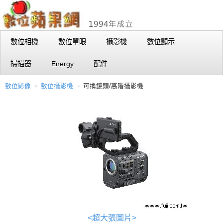
數位相機
數位單眼
攝影機
數位顯示
掃描器
Energy
配件
數位影像
數位攝影機
可換鏡頭/高階攝影機
<超大張圖片>