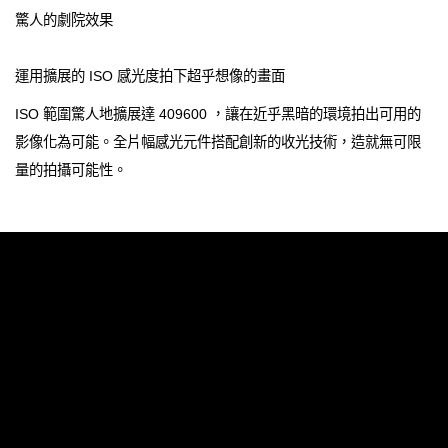
驚人的劇院效果
運用擴展的 ISO 感光度拍下超乎想像的畫面
ISO 範圍驚人地擴展達 409600 ，讓在近乎黑暗的環境拍出可用的
影像化為可能。全片幅感光元件搭配創新的收光技術，造就無可限
量的拍攝可能性。