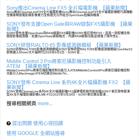
Sony推出Cinema Line FX5 全片幅電影機
【蘋果新聞】
Sony推出CinemaLineFX5全片幅電影機Sony推出CinemaLineFX5全片幅電影機輕巧高機動
性機身釋放電影級影像實力全新感光元件結合OpenGate拍攝與機身...
SONY發布支援Open Gate與RAW錄製FX5攝影機
【蘋果
新聞】
SONY發布支援OpenGate與RAW錄製FX5攝影機SONY索尼發布FX5，這是一款配備全新
開發影像感測器、支援OpenGate錄製格式、內建RAW錄製功能並增強了操作性&...
SONY研發RIALTO 65 影像感測器模組
【蘋果新聞】
SONY研發RIALTO65影像感測器模組SONY宣佈研發RIALTO65影像感測器模組CineAltaV2
即將邁入65mm¹大片幅時代2026年6月3日，SONY宣...
Middle Control 3 Pro將索尼攝影機控制功能引入
ATEM
【蘋果新聞】
MiddleControl3Pro將索尼攝影機控制功能引入ATEMMiddleControl3Pro將索尼攝影機控制
功能引入BlackmagicATEM切換台MiddleThi...
SONY發佈 Cinema Line 系列4K全片幅攝影機 FX2
【蘋
果新聞】
SONY發佈CinemaLine系列4K全片幅攝影機FX2圓夢電影創作新拍檔SONＹ索尼發佈緊湊
型4K全片幅電影攝影機ILME-FX22025年5月28日，SONY索尼推出緊湊...
搜尋相關網頁
more...
提出問題 使用心得回饋
使用 GOOGLE 全網站搜尋