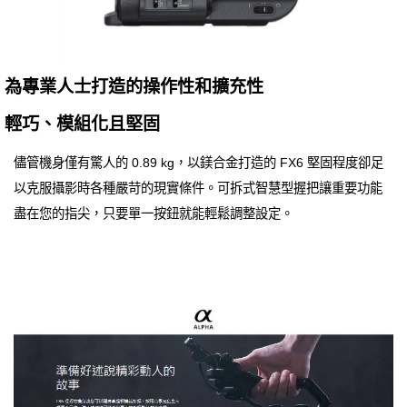
為專業人士打造的操作性和擴充性
輕巧、模組化且堅固
儘管機身僅有驚人的 0.89 kg，以鎂合金打造的 FX6 堅固程度卻足
以克服攝影時各種嚴苛的現實條件。可拆式智慧型握把讓重要功能
盡在您的指尖，只要單一按鈕就能輕鬆調整設定。