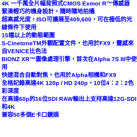
4K 一千萬全片幅背照式CMOS Exmor R™傳感器
緊湊輕巧的機身設計，隨時隨地拍攝
超高感光度，ISO可擴展至409,600，可在極低的光
線條件下使用
15檔以上的動態範圍
S-CinetoneTM外觀配置文件，也用於FX9，靈感來
自VENICE比色法
BIONZ XR™圖像處理引擎，首次在Alpha 7S III中使
用
快速混合自動對焦，也用於Alpha相機和FX9
全格記錄高達4K 120p / HD 240p，10位4：2：2色
彩深度
在高達60p的16位SDI RAW輸出上支持高達12G-SDI
和4K
兼容50多個E卡口鏡頭