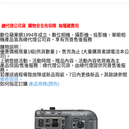
總代理公司貨 購物安全有保障 無隱藏費用
數位蘋果網1994年成立，數位相機、攝影機、投影機、單眼相
機產品皆為總代理公司貨，享有完善售後服務
購物說明：
優惠價格限量1組(供貨數量 )，售完為止 (大量購買者請電洽本公
司)。
上網登錄活動，活動時間、贈品內容、活動內容依原廠為主
產品保固/售後服務：總代理公司貨，由總代理提供完善售後服
務。
若運送過程導致故障或新品瑕疵，7日內更換新品。其餘請參閱
維修保固。
如何指定訂購
產品規格(顏色)