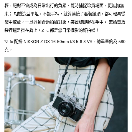
輕，絕對不會成為日常出行的負累，隨時捕捉珍貴場面，更無拘無
束； 相機造型平坦，不設手柄，就算連接了套裝鏡頭，都可輕易從
袋中取放，一旦遇到合適拍攝對象，裝置旋即握在手中。 無論置放
袋裡還是掛在肩上，Z fc 都是您日常攝影的好拍檔！
*Z fc 配搭 NIKKOR Z DX 16-50mm f/3.5-6.3 VR，總重量約為 580
克。