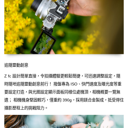
追隨靈動創意
Z fc 設計簡單直接，令拍攝體驗更輕鬆簡捷，可迅速調整設定，隨
時隨地追隨靈動創意前行！ 撥盤專為 ISO、快門速度及曝光度等重
要設定打造，與光圈設定顯示面板同樣位處機頂，相機概要一覽無
遺； 相機機身堅固輕巧，僅重約 390g，採用鎂合金製成，抵受得住
攝影歷程上的挑戰阻力。