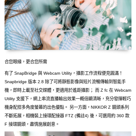
合您眼緣，更合您所需
有了 SnapBridge 與 Webcam Utility，攝影工作流程便見圓滿！
Snapbridge 版本 2.8 除了可將靜態影像與短片流暢傳輸到智能手
機，即時上載至社交媒體，更適用於遙距攝影； 而 Z fc 在 Webcam
Utility 支援下，網上串流直播輸出效果一概倍顯清晰，充分發揮輕巧
機身配搭多角度螢幕的出色優點。 另一方面，NIKKOR Z 鏡頭系列
不斷拓展，相機裝上接環配接器 FTZ (備註4) 後，可選用約 360 款
F 接環鏡頭，盡情施展創意。