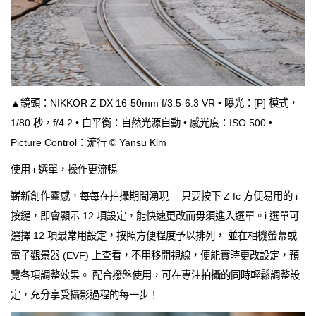
▲鏡頭：NIKKOR Z DX 16-50mm f/3.5-6.3 VR • 曝光：[P] 模式，
1/80 秒，f/4.2 • 白平衡：自然光源自動 • 感光度：ISO 500 •
Picture Control：流行 © Yansu Kim
使用 i 選單，操作更流暢
嶄新創作靈感，每每在拍攝期間湧現— 只要按下 Z fc 方便易用的 i
按鍵，即會顯示 12 項設定，能快速更改而毋須進入選單。i 選單可
選擇 12 項最常用設定，按照方便程度予以排列， 並在相機螢幕或
電子觀景器 (EVF) 上查看，不用移開視線，便能實時更改設定，預
覽各項調整效果。 配合撥盤使用，可在專注拍攝的同時輕鬆調整設
定，充分享受攝影過程的每一步！