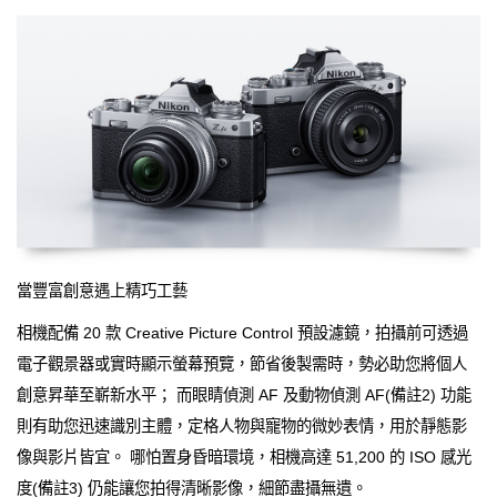
當豐富創意遇上精巧工藝
相機配備 20 款 Creative Picture Control 預設濾鏡，拍攝前可透過
電子觀景器或實時顯示螢幕預覽，節省後製需時，勢必助您將個人
創意昇華至嶄新水平； 而眼睛偵測 AF 及動物偵測 AF(備註2) 功能
則有助您迅速識別主體，定格人物與寵物的微妙表情，用於靜態影
像與影片皆宜。 哪怕置身昏暗環境，相機高達 51,200 的 ISO 感光
度(備註3) 仍能讓您拍得清晰影像，細節盡攝無遺。