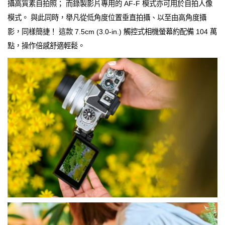
攝高質素自拍照； 而錄製影片專用的 AF-F 模式亦可用於自拍人像
模式。 與此同時，舉凡從低角度位置垂直拍攝、以至由高角度攝
影，同樣簡捷！ 這款 7.5cm (3.0-in.) 觸控式相機螢幕約配備 104 萬
點，操作倍感舒適輕鬆。