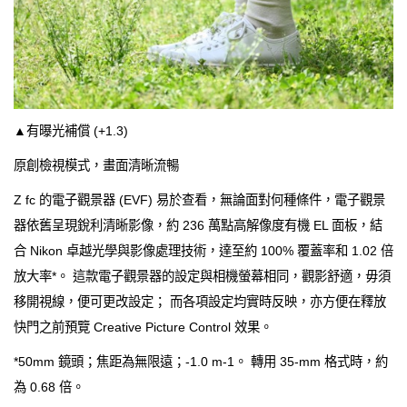
▲有曝光補償 (+1.3)
原創檢視模式，畫面清晰流暢
Z fc 的電子觀景器 (EVF) 易於查看，無論面對何種條件，電子觀景
器依舊呈現銳利清晰影像，約 236 萬點高解像度有機 EL 面板，結
合 Nikon 卓越光學與影像處理技術，達至約 100% 覆蓋率和 1.02 倍
放大率*。 這款電子觀景器的設定與相機螢幕相同，觀影舒適，毋須
移開視線，便可更改設定； 而各項設定均實時反映，亦方便在釋放
快門之前預覽 Creative Picture Control 效果。
*50mm 鏡頭；焦距為無限遠；-1.0 m-1。 轉用 35-mm 格式時，約
為 0.68 倍。