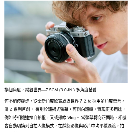
換個角度，縱觀世界—7.5CM (3.0-IN.) 多角度螢幕
何不稍停腳步，從全新角度欣賞周遭世界？ Z fc 採用多角度螢幕，
屬 Z 系列首創， 有別於翻揭式螢幕，可側向翻轉，實現更多用途，
例如將相機連接自拍棍，又或攝錄 Vlog。 當螢幕轉向正面時，相機
會自動切換到自拍人像模式，在靜態影像與影片中均平穩過渡，拍