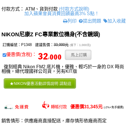
付款方式： ATM、貨到付款
(付款方式說明)
加入蘋果會員消費回饋最高3% S點！
列印
提出問題
加入收藏
NIKON尼康Z FC專業數位機身(不含鏡頭)
訂購編號：P1348 建議售價：
33,000元
(省下：1,000元)
優惠價(含稅)：
復刻經典 Nikon FM2 底片機，優雅、輕巧於一身的 DX 時尚
相機，總代理國祥公司貨，另有KIT版
優惠價31,345元
轉帳付款
(-2%+免手續費)
銷售情形：供應廠商直接配送，庫存情形依廠商而定