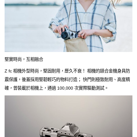
堅實時尚，互相融合
Z fc 相機外型時尚，堅固耐用，歷久不衰！ 相機的鎂合金機身具防
震保護，後蓋採用堅韌輕巧的物料打造； 快門則極致耐用、高度精
確，曾裝載於相機上，通過 100,000 次實際驅動測試。