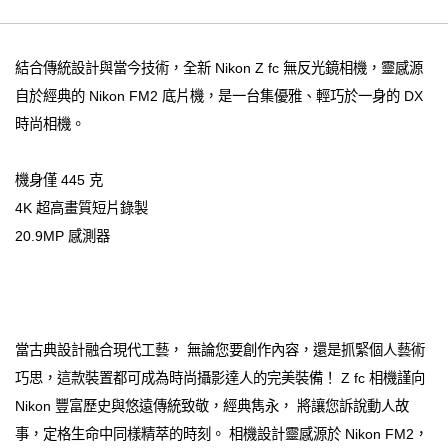
結合傳統設計與當今技術，全新 Nikon Z fc 無反光鏡相機，靈感源
自於經典的 Nikon FM2 底片機，是一台集優雅、輕巧於一身的 DX
時尚相機。
機身僅 445 克
4K 超高畫質短片錄製
20.9MP 感測器
當古典設計融合現代工藝， 無論您要創作內容，還是抓緊個人藝術
巧思，這款裝置都可成為時尚攝影達人的完美裝備！ Z fc 相機謹向
Nikon 豐富歷史與悠遠傳統致敬，經典雋永， 將讓您訴說動人故
事，定格生命中同樣精萃的時刻。 相機設計靈感源於 Nikon FM2，