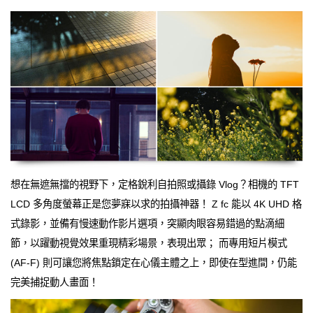
想在無遮無擋的視野下，定格銳利自拍照或攝錄 Vlog？相機的 TFT
LCD 多角度螢幕正是您夢寐以求的拍攝神器！ Z fc 能以 4K UHD 格
式錄影，並備有慢速動作影片選項，突顯肉眼容易錯過的點滴細
節，以躍動視覺效果重現精彩場景，表現出眾； 而專用短片模式
(AF-F) 則可讓您將焦點鎖定在心儀主體之上，即使在型進間，仍能
完美捕捉動人畫面！