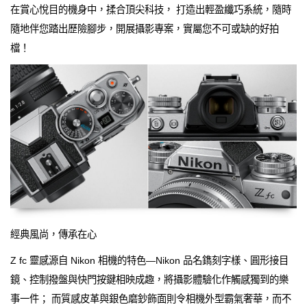
在賞心悅目的機身中，揉合頂尖科技， 打造出輕盈纖巧系統，隨時
隨地伴您踏出歷險腳步，開展攝影專案，實屬您不可或缺的好拍
檔！
經典風尚，傳承在心
Z fc 靈感源自 Nikon 相機的特色—Nikon 品名鐫刻字樣、圓形接目
鏡、控制撥盤與快門按鍵相映成趣，將攝影體驗化作觸感獨到的樂
事一件； 而質感皮革與銀色磨鈔飾面則令相機外型霸氣奢華，而不