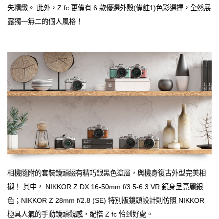
失精緻。 此外，Z fc 更備有 6 款優選外殼(備註1)色彩選擇，全然展
露獨一無二的個人風格！
相機隨附的套裝鏡頭綴有精巧銀黑色塗層，與機身復古外型完美相
襯！ 其中， NIKKOR Z DX 16-50mm f/3.5-6.3 VR 鏡身呈亮麗銀
色；NIKKOR Z 28mm f/2.8 (SE) 特別版鏡頭設計則仿照 NIKKOR
極具人氣的手動鏡頭觀感，配搭 Z fc 恰到好處。