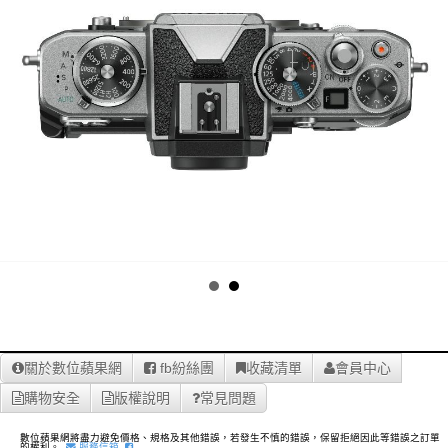
關於數位蘋果網
fb紛絲團
收藏清單
會員中心
購物安全
版權說明
常見問題
數位蘋果網將盡力避免價格、規格及其他錯誤，若發生不慎的錯誤，保留拒絕因此等錯誤之訂單
的權利。
服務信箱