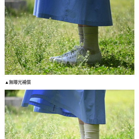
▲無曝光補償