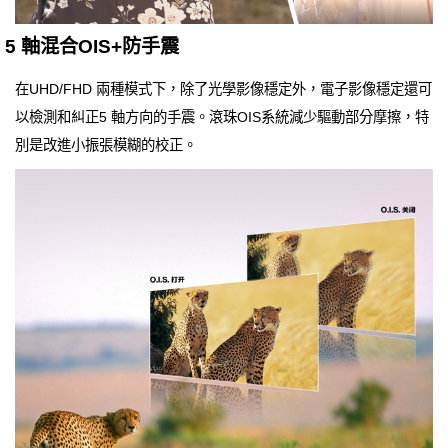
5 軸混合OIS+防手震
在UHD/FHD 兩種模式下，除了光學影像穩定外，電子影像穩定還可
以檢測和糾正5 軸方向的手震。滾珠OIS系統減少驅動部分摩擦，特
別是改進小振張模糊的校正。