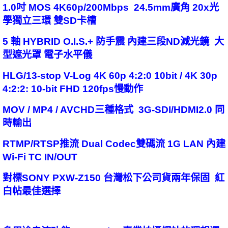
1.0吋 MOS 4K60p/200Mbps 24.5mm廣角 20x光
學獨立三環 雙SD卡槽
5 軸 HYBRID O.I.S.+ 防手震 內建三段ND減光鏡 大
型遮光罩 電子水平儀
HLG/13-stop V-Log 4K 60p 4:2:0 10bit / 4K 30p
4:2:2: 10-bit FHD 120fps慢動作
MOV / MP4 / AVCHD三種格式 3G-SDI/HDMI2.0 同
時輸出
RTMP/RTSP推流 Dual Codec雙碼流 1G LAN 內建
Wi-Fi TC IN/OUT
對標SONY PXW-Z150 台灣松下公司貨兩年保固 紅
白帖最佳選擇