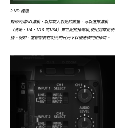
2.ND 濾鏡
鏡頭內建ND濾鏡，以抑制入射光的數量。可以選擇濾鏡
（清晰、1/4、1/16 或1/64）來匹配拍攝環境,使用起來更便
捷。例如，當您想要在明亮的日光下以慢速快門拍攝時。