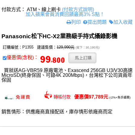
付款方式： ATM、線上刷卡
(付款方式說明)
加入蘋果會員消費回饋最高3% S點！
列印
提出問題
加入收藏
Panasonic松下HC-X2業務級手持式攝錄影機
訂購編號：P1355 建議售價：
129,990元
(省下：30,190元)
優惠價(含稅)：
買就送AG-VBR59 原廠電池、Exascend 256GB U3/V30高速
MicroSD(終身保固、可錄4K 200Mbps)，台灣松下公司貨兩年
保固
優惠價97,789元
轉帳付款
(-2%+免手續費)
銷售情形：供應廠商直接配送，庫存情形依廠商而定