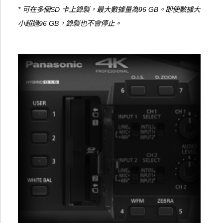
* 可在多個SD 卡上錄製，最大數據量為96 GB。即使數據大
小超過96 GB，錄製也不會停止。