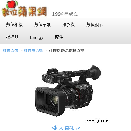
數位相機
數位單眼
攝影機
數位顯示
掃描器
Energy
配件
數位影像
數位攝影機
可換鏡頭/高階攝影機
<超大張圖片>