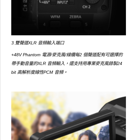
3.雙聲道XLR 音頻輸入端口
+48V Phantom 電源/麥克風/線纜每2 個聲道配有可選擇的
帶手動音量的XLR 音頻輸入，還支持用專業麥克風錄製24
bit 高解析度線性PCM 音頻。