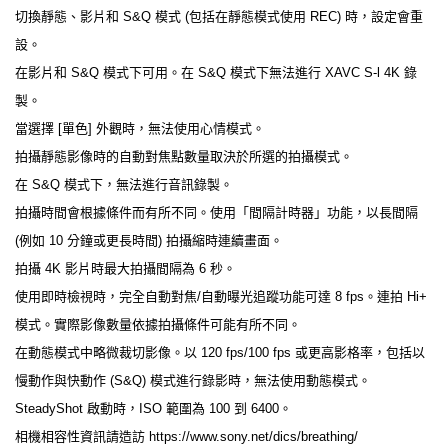
切換靜態、影片和 S&Q 模式 (包括在靜態模式使用 REC) 時，設定會重
設。
在影片和 S&Q 模式下可用。在 S&Q 模式下無法進行 XAVC S-l 4K 錄
製。
當選擇 [單色] 外觀時，無法使用心情模式。
拍攝靜態影像時的自動對焦點數量取決於所選的拍攝模式。
在 S&Q 模式下，無法進行音訊錄製。
拍攝時間會根據條件而有所不同。使用「間隔計時器」功能，以長間隔
(例如 10 分鐘或更長時間) 拍攝縮時連續畫面。
拍攝 4K 影片時最大拍攝間隔為 6 秒。
使用即時檢視時，完全自動對焦/自動曝光追蹤功能可達 8 fps。連拍 Hi+
模式。實際影像數量依據拍攝條件可能有所不同。
在動態模式中略微裁切影像。以 120 fps/100 fps 或更高影格率，包括以
慢動作與快動作 (S&Q) 模式進行錄影時，無法使用動態模式。
SteadyShot 啟動時，ISO 範圍為 100 到 6400。
相機相容性資訊請造訪 https://www.sony.net/dics/breathing/