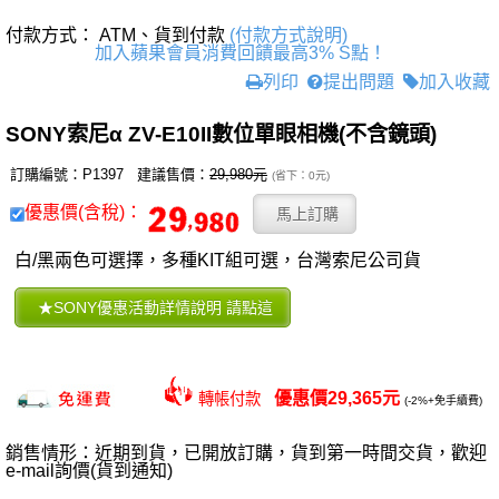
付款方式： ATM、貨到付款
(付款方式說明)
加入蘋果會員消費回饋最高3% S點！
列印
提出問題
加入收藏
SONY索尼α ZV-E10II數位單眼相機(不含鏡頭)
訂購編號：P1397 建議售價：
29,980元
(省下：0元)
優惠價(含稅)：
白/黑兩色可選擇，多種KIT組可選，台灣索尼公司貨
優惠價29,365元
轉帳付款
(-2%+免手續費)
銷售情形：近期到貨，已開放訂購，貨到第一時間交貨，歡迎
e-mail詢價(貨到通知)