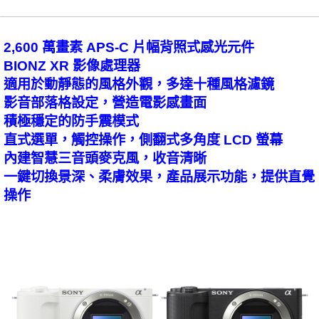
2,600 萬畫素 APS-C 片幅背照式感光元件
BIONZ XR 影像處理器
適用於動靜態的風格外觀，多達十種風格濾鏡
影音部落格設定，營造電影感畫面
積極穩定的防手震模式
直式選單，觸控操作，側翻式多角度 LCD 螢幕
內建智慧三音頭麥克風，收音清晰
一鍵切換景深、柔膚效果，產品展示功能，提供直覺
操作