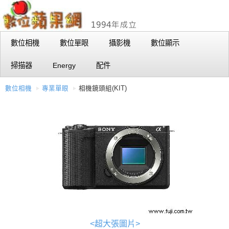
數位相機
數位單眼
攝影機
數位顯示
掃描器
Energy
配件
數位相機
專業單眼
相機鏡頭組(KIT)
<超大張圖片>