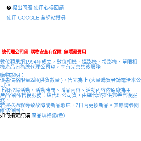
提出問題 使用心得回饋
使用 GOOGLE 全網站搜尋
總代理公司貨 購物安全有保障 無隱藏費用
數位蘋果網1994年成立，數位相機、攝影機、投影機、單眼相
機產品皆為總代理公司貨，享有完善售後服務
購物說明：
優惠價格限量2組(供貨數量 )，售完為止 (大量購買者請電洽本公
司)。
上網登錄活動，活動時間、贈品內容、活動內容依原廠為主
產品保固/售後服務：總代理公司貨，由總代理提供完善售後服
務。
若運送過程導致故障或新品瑕疵，7日內更換新品。其餘請參閱
維修保固。
如何指定訂購
產品規格(顏色)