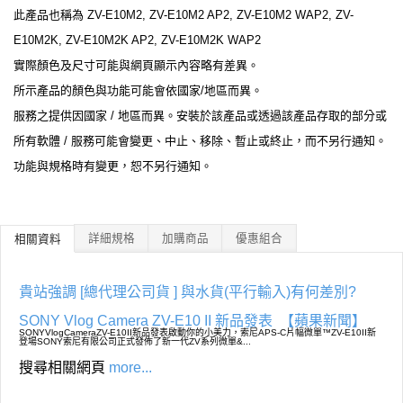
此產品也稱為 ZV-E10M2, ZV-E10M2 AP2, ZV-E10M2 WAP2, ZV-
E10M2K, ZV-E10M2K AP2, ZV-E10M2K WAP2
實際顏色及尺寸可能與網頁顯示內容略有差異。
所示產品的顏色與功能可能會依國家/地區而異。
服務之提供因國家 / 地區而異。安裝於該產品或透過該產品存取的部分或
所有軟體 / 服務可能會變更、中止、移除、暫止或終止，而不另行通知。
功能與規格時有變更，恕不另行通知。
詳細規格
加購商品
優惠組合
相關資料
貴站強調 [總代理公司貨 ] 與水貨(平行輸入)有何差別?
SONY Vlog Camera ZV-E10 II 新品發表
【蘋果新聞】
SONYVlogCameraZV-E10II新品發表啟動你的小美力，索尼APS-C片幅微單™ZV-E10II新
登場SONY索尼有限公司正式發佈了新一代ZV系列微單&...
搜尋相關網頁
more...