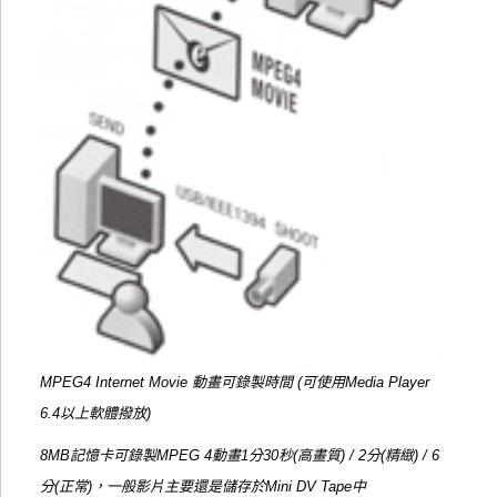
MPEG4 Internet Movie 動畫可錄製時間 (可使用Media Player
6.4以上軟體撥放)
8MB記憶卡可錄製MPEG 4動畫1分30秒(高畫質) / 2分(精緻) / 6
分(正常)，一般影片主要還是儲存於Mini DV Tape中