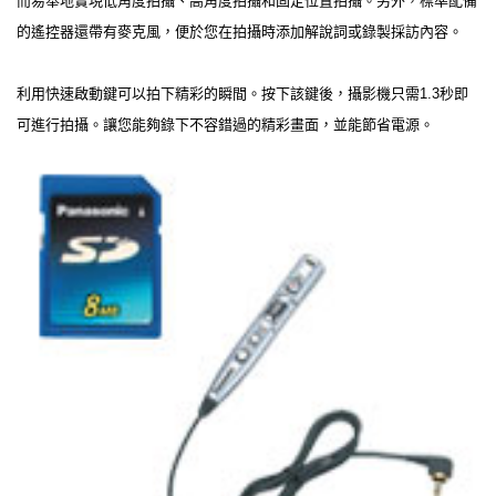
而易舉地實現低角度拍攝、高角度拍攝和固定位置拍攝。另外，標準配備
的遙控器還帶有麥克風，便於您在拍攝時添加解說詞或錄製採訪內容。
利用快速啟動鍵可以拍下精彩的瞬間。按下該鍵後，攝影機只需1.3秒即
可進行拍攝。讓您能夠錄下不容錯過的精彩畫面，並能節省電源。