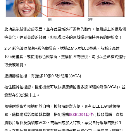
此功能能偵測皮膚表面，並在此區域進行柔焦的動作，使肌膚上的痣及傷
疤美化，達到美膚的效果，但肌膚以外的區域還是保持原有的解析度！
2.5" 彩色液晶螢幕+彩色觀景窗，透過2.5”大型LCD螢幕，解析度高達
10.5萬畫素，或使用彩色觀景窗，無論拍照或檢視，均可以全彩模式進行
取景或瀏覽。
連續靜相拍攝：有(最多10張0.5秒間距 )(VGA)
按住照片拍攝鍵，攝影機就可以快速連續拍攝多達10張的靜像(VGA)，並
錄製在SD記憶卡上。
隨機附贈遙控器適用於自拍，撥放時輕鬆方便，具有iEEE1394數位接
頭，隨機附贈影像編輯軟體，搭配選購
IEEE1394套件
可接駁電腦，直接
將影片編輯及燒製成VCD，或編輯或加入特效，享受自行編導的數位生
活。在數位蘋果網購買除享有種台灣總代理台松公司 一年保固，服務站