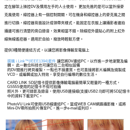
定在腳架上操控DV及慣用左手的人士使用。 更加先進的是可以當外接麥
克風使用，線控器上有一個控制開關，可在機身和線控器上的麥克風之間
進行切換，線控器背面設計成領帶夾樣式，能固定在衣服上讓攝影者邊拍
攝邊可進行清楚的旁白錄音，效果相當不錯。除線控外還貼心的附上紅外
線無線遙控器，適用於自拍，撥放時輕鬆方便。
提供3種簡便連結方式，以讓您將影像傳輸至電腦上
選購 i.Link™(IEEE1394)套件
讓您將DV連結PC，以作進一步地瀏覽及編
輯。 此一數位科技也可讓您在二台相似設備
的DV間進行拷貝複製，一點也不損畫質。也可直接將影片編輯及燒製成
VCD，或編輯或加入特效，享受自行編導的數位生活。
CARD LINK SD記憶卡提供影像傳輸電腦最簡單又輕量的一種方式，
GS55S使用的記憶卡不但可拍攝
照片外，更可錄影及錄音，使用USB連接線(支援USB2.0)即可將SD記憶卡
中的資料下載至PC。
PhotoVU Link可使用USB線連結PC，當成WEB CAM網路攝影機，或將
Mini-DV帶所拍照片傳至PC，進一步e-mail或列印。