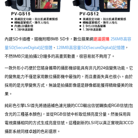
內建SD卡插槽，隨機附贈8MB SD卡，數位蘋果網
建議選購
256MB高容
量SD(SecureDigital)記憶體
、
128MB高容量SD(SecureDigital)記憶體
，
不然8MB只能拍攝1分鐘多的高畫質動畫，很容易就不夠用了。
一款外形小巧便於您隨身攜帶的攝影機卻能具有非凡的24倍變焦功能。它
的變焦能力不僅是家用數位攝影機中最強的，而且畫面失真也很小。由於
採用的是光學變焦方式，無論是拍攝影像還是靜像都能獲得精緻優美的效
果。
純彩色引擎LSI首先將通過補色濾光鏡的CCD輸出信號轉換成RGB信號(包
含光的三種基本顏色)，並從RGB信號中析取低頻亮度分量。然後採用與
電視廣播相同的方式生成亮度信號。這種創新的LSI可以真正實現與3CCD
攝影系統同樣卓越的色彩還原。