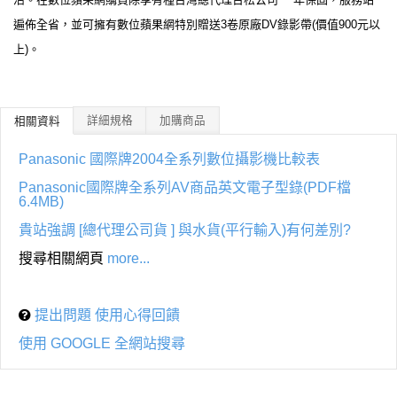
遍佈全省，並可擁有數位蘋果網特別贈送3卷原廠DV錄影帶(價值900元以
上)。
詳細規格
加購商品
相關資料
Panasonic 國際牌2004全系列數位攝影機比較表
Panasonic國際牌全系列AV商品英文電子型錄(PDF檔
6.4MB)
貴站強調 [總代理公司貨 ] 與水貨(平行輸入)有何差別?
搜尋相關網頁
more...
提出問題 使用心得回饋
使用 GOOGLE 全網站搜尋