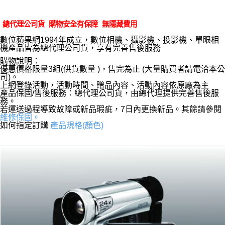
總代理公司貨 購物安全有保障 無隱藏費用
數位蘋果網1994年成立，數位相機、攝影機、投影機、單眼相
機產品皆為總代理公司貨，享有完善售後服務
購物說明：
優惠價格限量3組(供貨數量 )，售完為止 (大量購買者請電洽本公
司)。
上網登錄活動，活動時間、贈品內容、活動內容依原廠為主
產品保固/售後服務：總代理公司貨，由總代理提供完善售後服
務。
若運送過程導致故障或新品瑕疵，7日內更換新品。其餘請參閱
維修保固。
如何指定訂購
產品規格(顏色)