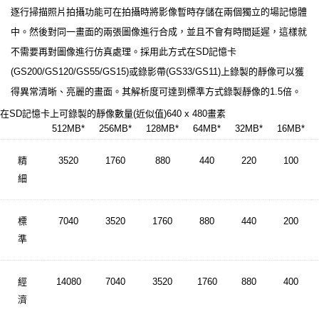
逐行掃描照片拍攝功能可在拍攝時將影像暫時存儲在兩個獨立的場記憶體
中。然後對同一畫面的兩張圖像進行合成，並且不會有時間延遲，這樣就
不需要再對圖像進行仿真處理。採用此方式在SD記憶卡
(GS200/GS120/GS55/GS15)或錄影帶(GS33/GS11)上錄製的靜像可以獲
得異常清晰、亮麗的畫面。其解析度可達到標準方式錄製靜像的1.5倍。
在SD記憶卡上可錄製的靜像數量(近似值)640 x 480畫素
512MB
*
256MB
*
128MB
*
64MB
*
32MB
*
16MB
*
精
3520
1760
880
440
220
100
細
標
7040
3520
1760
880
440
200
準
經
14080
7040
3520
1760
880
400
濟