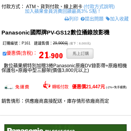
付款方式： ATM、貨到付款、線上刷卡
(付款方式說明)
加入蘋果會員消費回饋最高3% S點！
列印
提出問題
加入收藏
Panasonic國際牌PV-GS12數位攝錄放影機
訂購編號：P161 建議售價：
29,900元
(省下：8,000元)
優惠價(含稅)：
數位蘋果網特別加贈3捲Panasonic原廠DV錄影帶+原廠相機
保護包+原廠中型三腳架(價值3,800元以上)
優惠價21,447元
轉帳付款
(-2%+免手續費)
銷售情形：供應廠商直接配送，庫存情形依廠商而定