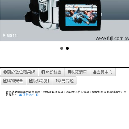
關於數位蘋果網
fb紛絲團
收藏清單
會員中心
購物安全
版權說明
常見問題
數位蘋果網將盡力避免價格、規格及其他錯誤，若發生不慎的錯誤，保留拒絕因此等錯誤之訂單
的權利。
服務信箱