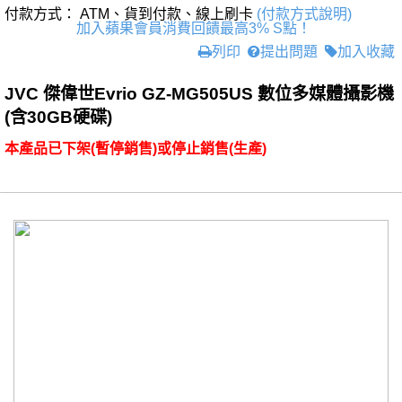
付款方式： ATM、貨到付款、線上刷卡
(付款方式說明)
加入蘋果會員消費回饋最高3% S點！
列印
提出問題
加入收藏
JVC 傑偉世Evrio GZ-MG505US 數位多媒體攝影機
(含30GB硬碟)
本產品已下架(暫停銷售)或停止銷售(生產)