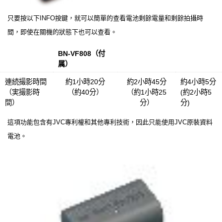
只要按以下INFO按鍵，就可以簡單的查看電池剩餘電量和剩餘拍攝時
間，即使在關機的狀態下也可以查看。
BN-VF808（付
BN-VF815
BN-VF823
属）
連続撮影時間
約1小時20分
約2小時45分
約4小時5分
（実撮影時
（約40分）
（約1小時25
(約2小時5
間）
分）
分)
這項功能包含有JVC專利權和其他專利技術，因此只能使用JVC原裝資料
電池。