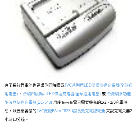
有了長效鋰電池也建議你同時購買
JVC系列用LED雙槽快速充電器(全球通
用電壓)
、
台製四段顯示LED快速充電器(全球通用電壓)
或
台灣製多功能
型液晶快速充電器(EC-548)
用座充來充電只需要機充的1/2 - 1/3充電時
間，以最高容量的
JVC原廠BN-VF823U超長效充電鋰電池
來說充電只要2
小時10分鐘。