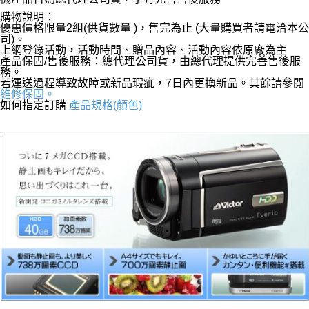
購物說明：
優惠價格限量2組(供貨數量 )，售完為止 (大量購買者請電洽本公
司)。
上網登錄活動，活動時間、贈品內容、活動內容依原廠為主
產品保固/售後服務：總代理公司貨，由總代理提供完善售後服
務。
若運送過程導致故障或新品瑕疵，7日內更換新品。其餘請參閱
維修保固。
如何指定訂購
產品規格(顏色)