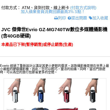
付款方式： ATM、貨到付款、線上刷卡
(付款方式說明)
加入蘋果會員消費回饋最高3% S點！
列印
提出問題
加入收藏
JVC 傑偉世Evrio GZ-MG740TW數位多媒體攝影機
(含40GB硬碟)
本產品已下架(暫停銷售)或停止銷售(生產)
Everio 經過了重新設計以滿足其更小更輕的需求。該款攝影機是現在世界上最
小最輕的硬碟攝影機，因此，您可以輕巧，靈活的拍攝。同時，當出門旅遊
時，可以為您的旅行包節省更多的空間。