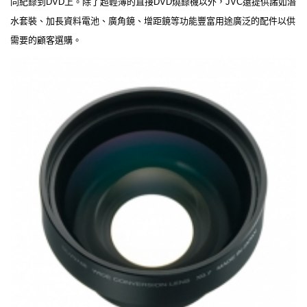
同紀錄到DVD上。除了超輕薄的直接DVD燒錄機以外，JVC還提供諸如潛
水套裝、加長資料電池、廣角鏡、增距鏡等功能豐富用途廣泛的配件以供
需要的顧客選購。