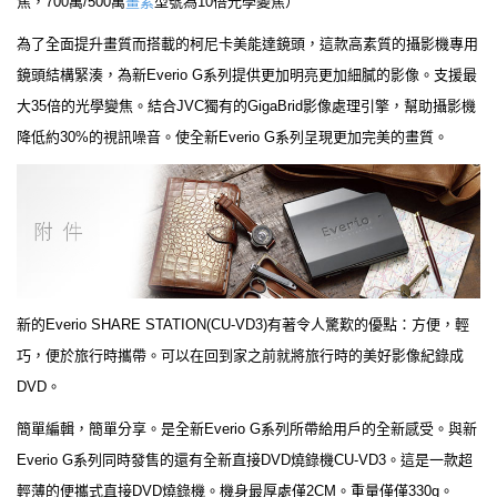
焦，700萬/500萬
畫素
型號為10倍光學變焦）
為了全面提升畫質而搭載的柯尼卡美能達鏡頭，這款高素質的攝影機專用
鏡頭結構緊湊，為新Everio G系列提供更加明亮更加細膩的影像。支援最
大35倍的光學變焦。結合JVC獨有的GigaBrid影像處理引擎，幫助攝影機
降低約30%的視訊噪音。使全新Everio G系列呈現更加完美的畫質。
新的Everio SHARE STATION(CU-VD3)有著令人驚歎的優點：方便，輕
巧，便於旅行時攜帶。可以在回到家之前就將旅行時的美好影像紀錄成
DVD。
簡單編輯，簡單分享。是全新Everio G系列所帶給用戶的全新感受。與新
Everio G系列同時發售的還有全新直接DVD燒錄機CU-VD3。這是一款超
輕薄的便攜式直接DVD燒錄機。機身最厚處僅2CM。重量僅僅330g。