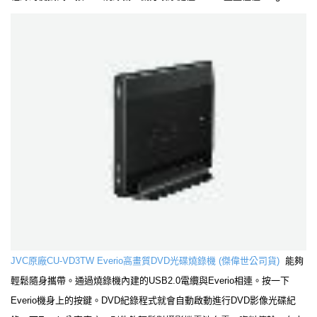
JVC原廠CU-VD3TW Everio高畫質DVD光碟燒錄機 (傑偉世公司貨)
能夠
輕鬆隨身攜帶。通過燒錄機內建的USB2.0電纜與Everio相連。按一下
Everio機身上的
按鍵。DVD紀錄程式就會自動啟動進行DVD影像光碟紀