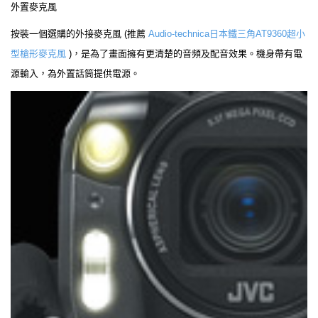
外置麥克風
按裝一個選購的外接麥克風 (推薦
Audio-technica日本鐵三角AT9360超小
型槍形麥克風
)，是為了畫面擁有更清楚的音頻及配音效果。機身帶有電
源輸入，為外置話筒提供電源。