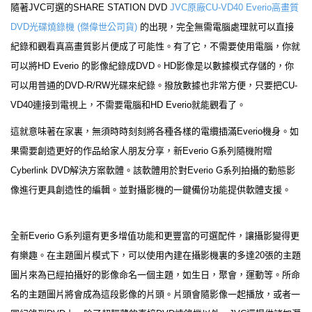
隨著JVC可選的SHARE STATION DVD
JVC原廠CU-VD40 Everio高畫質
DVD光碟燒錄機 (傑偉世公司貨)
的出現，完全無需電腦處理就可以直接
紀錄和觀看真高畫質影片便成了可能性。有了它，不需要使用電腦，你就
可以將HD Everio 的影像紀錄成DVD。HD影像是以數據模式存儲的，你
可以用普通的DVD-R/RW光碟來紀錄。撥放數據也非常方便，只要把CU-
VD40連接到電視上，不需要電腦和HD Everio就能觀看了。
這就意味著在家裏，無須時時刻刻將各種各樣的電纜插滿Everio機身。如
果需要創造更好的作品給家人朋友分享，新Everio G系列隨機附贈
Cyberlink DVD解決方案軟體。該軟體用於對Everio G系列拍攝的動態影
像進行更具創造性的編輯。並對攝影機的一鍵備份功能提供軟體支援。
全新Everio G系列還有更多增值功能和更豐富的可選配件，讓攝影變得更
有樂趣。在主題圖片模式下，可以使用內建在攝影機裏的多達20張的主題
圖片來為已經拍攝好的影像命名一個主題，如生日，聚會，運動等。所命
名的主題圖片將會成為這段影像的片頭。片頭會隨影像一起播放，或者一