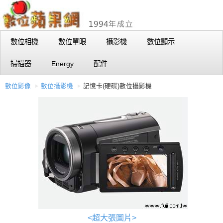
數位相機
數位單眼
攝影機
數位顯示
掃描器
Energy
配件
數位影像
數位攝影機
記憶卡(硬碟)數位攝影機
<超大張圖片>