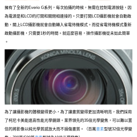
擁有了全新的Everio G系列，每次拍攝的時候，無需在控制電源按鈕，因
為電源是和LCD的打開和關閉相連接的。只要打開LCD攝影機就會自動啟
動，關上LCD攝影機就會自動轉入省電待機模式。而從省電待機模式重新
啟動攝影機，只需要1秒的時間。就這麼容易，操作攝影機從未如此簡單
。
為了讓攝影機的體積變得更小，為了讓畫質變得更加清晰明亮，我們採用
了柯尼卡美能達高性能光學鏡頭。業界領先的35倍光學變焦，可以難以置
信的將影像以純光學質感放大而不損傷畫質。（百萬
畫素
型號32倍光學變