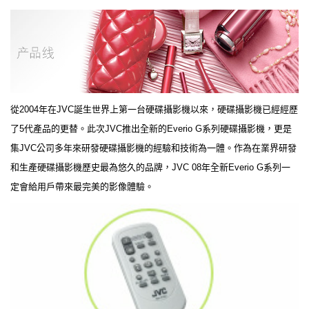
從2004年在JVC誕生世界上第一台硬碟攝影機以來，硬碟攝影機已經經歷
了5代產品的更替。此次JVC推出全新的Everio G系列硬碟攝影機，更是
集JVC公司多年來研發硬碟攝影機的經驗和技術為一體。作為在業界研發
和生產硬碟攝影機歷史最為悠久的品牌，JVC 08年全新Everio G系列一
定會給用戶帶來最完美的影像體驗。