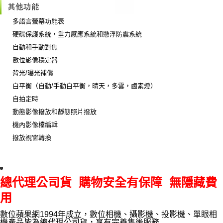
多語言螢幕功能表
硬碟保護系統，重力感應系統和懸浮防震系統
自動和手動對焦
數位影像穩定器
背光/曝光補償
白平衡（自動/手動白平衡，晴天，多雲，鹵素燈）
自拍定時
動態影像撥放和靜態照片撥放
機內影像檔編輯
撥放視窗轉換
總代理公司貨 購物安全有保障 無隱藏費
用
數位蘋果網1994年成立，數位相機、攝影機、投影機、單眼相
機產品皆為總代理公司貨，享有完善售後服務