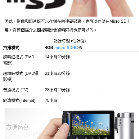
因此，影像和照片既可以存儲在內建硬碟裏，也可以存儲在Micro SD卡
裏。在連個媒介之間複製影像資料同樣也是可以的。
記錄時間 (估計值)
拍攝模式
4GB
micro SDHC
卡
超精細模式 (DVD
14小時20分鐘
電影)
超精細模式 (DVD攝
21小時20分鐘
影機)
普通模式 (TV)
28小時20分鐘
經濟模式(Internet)
75小時