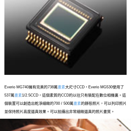
Everio MG740擁有完美的738萬
畫素
大尺寸CCD，Everio MG530使用了
537萬
畫素
1/2.5CCD，這個素質的CCD的以往只有裝配在數位相機裏。這
個裝置可以創造出乾淨細緻的700 / 500萬
畫素
的靜態照片，可以列印照片
並保持照片高度逼真效果。可以拍攝出非常細緻逼真的照片畫質。