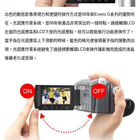
出色的動態影像表現力和便捷的操作方式是08年新Everio G系列的優勢所
在。光感應作業系統，是08年新產品非常突出的一個特點。通過觸摸LCD
左面的光感應區和LCD下放的光感應點，就可以輕鬆進行功能表操作了。
當手指在光感應區上下滑動的時候，藍色的絢光便會隨著手指的運動而出
現。光感應作業系統避免了通過頻繁觸摸LCD來操作攝影機而造成的液晶
螢幕老化或受損。