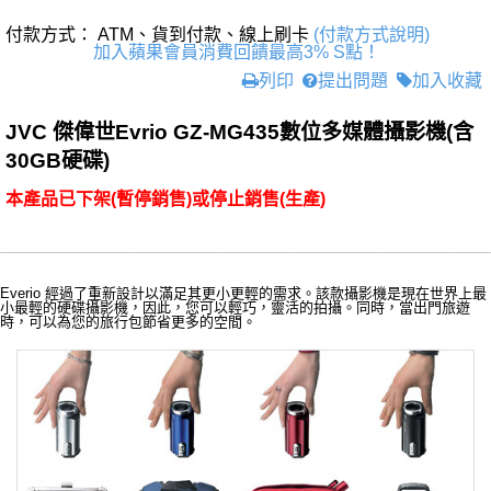
付款方式： ATM、貨到付款、線上刷卡
(付款方式說明)
加入蘋果會員消費回饋最高3% S點！
列印
提出問題
加入收藏
JVC 傑偉世Evrio GZ-MG435數位多媒體攝影機(含
30GB硬碟)
本產品已下架(暫停銷售)或停止銷售(生產)
Everio 經過了重新設計以滿足其更小更輕的需求。該款攝影機是現在世界上最
小最輕的硬碟攝影機，因此，您可以輕巧，靈活的拍攝。同時，當出門旅遊
時，可以為您的旅行包節省更多的空間。