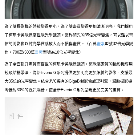
為了讓攝影機的體積變得更小，為了讓畫質變得更加清晰明亮，我們採用
了柯尼卡美能達高性能光學鏡頭。業界領先的35倍光學變焦，可以難以置
信的將影像以純光學質感放大而不損傷畫質。（百萬
畫素
型號32倍光學變
焦，700萬/500萬
畫素
型號為10倍光學變焦）
為了全面提升畫質而搭載的柯尼卡美能達鏡頭，這款高素質的攝影機專用
鏡頭結構緊湊，為新Everio G系列提供更加明亮更加細膩的影像。支援最
大35倍的光學變焦。結合JVC獨有的GigaBrid影像處理引擎，幫助攝影機
降低約30%的視訊噪音。使全新Everio G系列呈現更加完美的畫質。