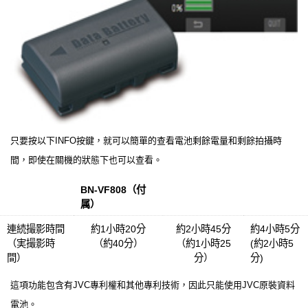
只要按以下INFO按鍵，就可以簡單的查看電池剩餘電量和剩餘拍攝時
間，即使在關機的狀態下也可以查看。
BN-VF808（付
BN-VF815
BN-VF823
属）
連続撮影時間
約1小時20分
約2小時45分
約4小時5分
（実撮影時
（約40分）
（約1小時25
(約2小時5
間）
分）
分)
這項功能包含有JVC專利權和其他專利技術，因此只能使用JVC原裝資料
電池。