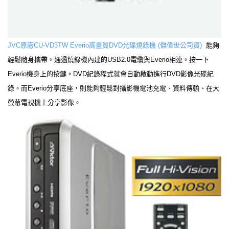
JVC原廠CU-VD3TW Everio高畫質DVD光碟燒錄機 (傑偉世公司貨)
能夠
輕鬆隨身攜帶。通過燒錄機內建的USB2.0電纜與Everio相連。按一下
Everio機身上的
按鍵。DVD紀錄程式就會自動啟動進行DVD影像光碟紀
錄。而Everio分享底座，則能夠輕鬆對攝影機電池充電、資料傳輸、在大
螢幕電視機上分享影像。