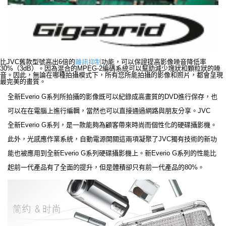
比JVC舊款型號高出6倍的
雜訊抑制
功能，可以保證提高影像噪音降低率
30%（3dB）。因為混合的MPEG-2編碼系統可以幫助減少塊狀和顆粒狀的噪
音。因此，無論在哪種拍攝模式下，所有您所能拍攝的影像和照片，都會呈現
最完美的畫質。
全新Everio G系列所拍攝的影像既可以紀錄成高畫質的DVD進行保存，也
可以在在電腦上進行編輯，當然也可以直接通過網路與朋友分享。JVC
全新Everio G系列，是一款能夠為顧客帶來時尚而個性化的硬碟攝影機。
此外，光感應作業系統，自動電源開關這兩項凝聚了JVC獨有技術的新功
能也被應用到全新Everio G系列硬碟攝影機上。新Everio G系列的性能比
起前一代產品有了全面的提升，但是體積卻只有前一代產品的80%。