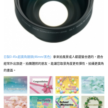
日製0.45x超廣角鏡頭(46mm/黑色)
拿來拍風景或人都還蠻合適的，適合
經常外出旅遊，拍團體照的朋友，能讓您取景角度更有彈性，拍攝更廣角
的畫面。