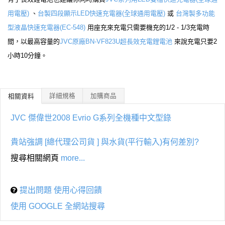
用電壓)
、
台製四段顯示LED快速充電器(全球通用電壓)
或
台灣製多功能
型液晶快速充電器(EC-548)
用座充來充電只需要機充的1/2 - 1/3充電時
間，以最高容量的
JVC原廠BN-VF823U超長效充電鋰電池
來說充電只要2
小時10分鐘。
詳細規格
加購商品
相關資料
JVC 傑偉世2008 Evrio G系列全機種中文型錄
貴站強調 [總代理公司貨 ] 與水貨(平行輸入)有何差別?
搜尋相關網頁
more...
提出問題 使用心得回饋
使用 GOOGLE 全網站搜尋