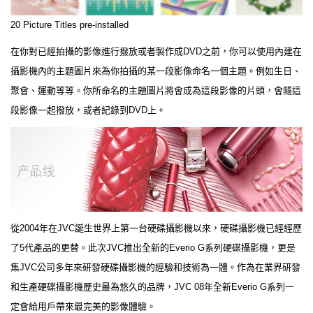
20 Picture Titles pre-installed
在你對已經拍攝的影像進行撥放或者製作成DVD之前，你可以使用內建在
攝影機內的主題圖片來為你拍攝的某一段影像命名一個主題。例如生日、
聚會、運動等等。你所命名的主題圖片將會成為這段影像的片頭，會隨這
段影像一起撥放，或者紀錄到DVD上。
從2004年在JVC誕生世界上第一台硬碟攝影機以來，硬碟攝影機已經經歷
了5代產品的更替。此次JVC推出全新的Everio G系列硬碟攝影機，更是
集JVC公司多年來研發硬碟攝影機的經驗和技術為一體。作為在業界研發
和生產硬碟攝影機歷史最為悠久的品牌，JVC 08年全新Everio G系列一
定會給用戶帶來最完美的影像體驗。