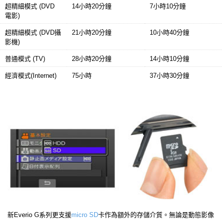
超精細模式 (DVD
14小時20分鐘
7小時10分鐘
電影)
超精細模式 (DVD攝
21小時20分鐘
10小時40分鐘
影機)
普通模式 (TV)
28小時20分鐘
14小時10分鐘
經濟模式(Internet)
75小時
37小時30分鐘
新Everio G系列更支援
micro SD
卡作為額外的存儲介質。無論是動態影像