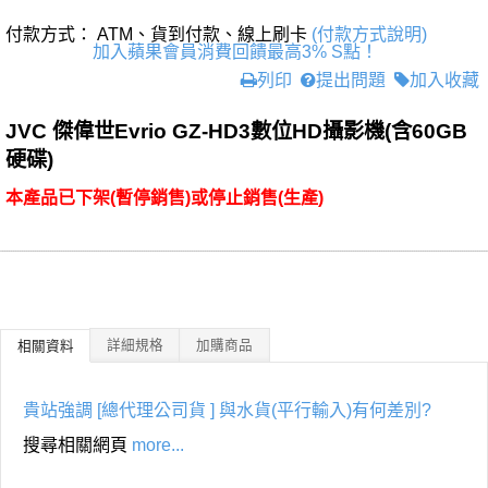
付款方式： ATM、貨到付款、線上刷卡
(付款方式說明)
加入蘋果會員消費回饋最高3% S點！
列印
提出問題
加入收藏
JVC 傑偉世Evrio GZ-HD3數位HD攝影機(含60GB
硬碟)
本產品已下架(暫停銷售)或停止銷售(生產)
詳細規格
加購商品
相關資料
貴站強調 [總代理公司貨 ] 與水貨(平行輸入)有何差別?
搜尋相關網頁
more...