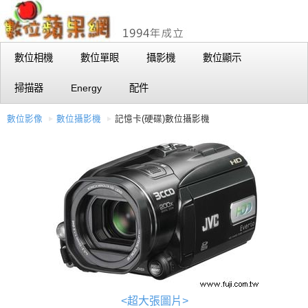
數位相機
數位單眼
攝影機
數位顯示
掃描器
Energy
配件
數位影像
數位攝影機
記憶卡(硬碟)數位攝影機
<超大張圖片>