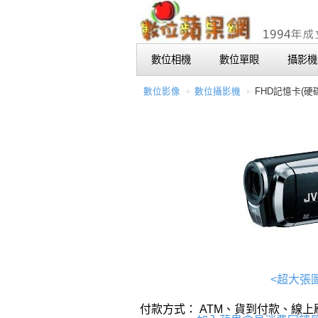
數位相機
數位單眼
攝影機
數位影像
數位攝影機
FHD記憶卡(硬
<超大張
付款方式： ATM、貨到付款、線