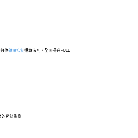
種數位
雜訊抑制
運算法則，全面提升FULL
度的動態影像