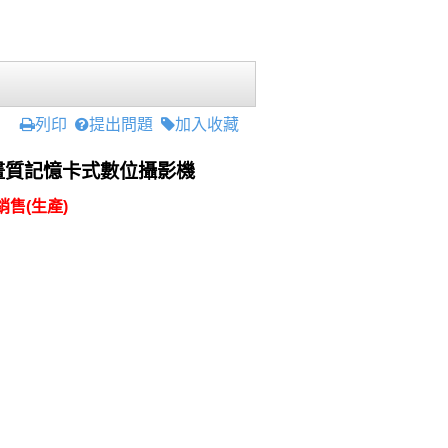
列印
提出問題
加入收藏
0高畫質記憶卡式數位攝影機
售(生產)