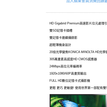
加入蘋果會員消費回饋最
HD Gigabrid Premium高速影片位元處理
雙SD記憶卡插槽
雙記憶卡連續攝錄影
超輕薄機身設計
20倍光學變焦KONICA MINOLTA HD光
305萬畫素高感度HD CMOS感應器
24Mbps高位元率編碼率
1920x1080/60P高畫質輸出
FULL HD數位記憶卡式攝影機
更輕 更巧 更敏捷! 使用世界第一部配有雙