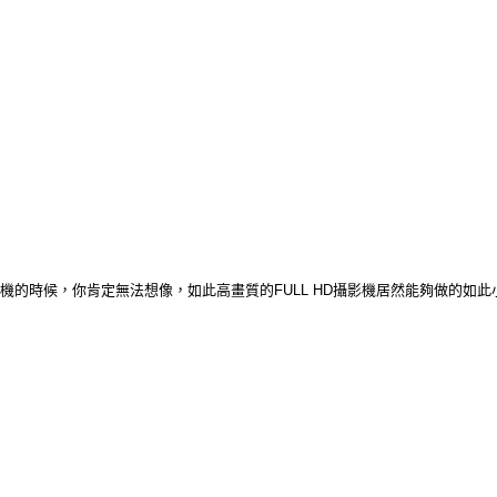
 HD攝影機的時候，你肯定無法想像，如此高畫質的FULL HD攝影機居然能夠做的如