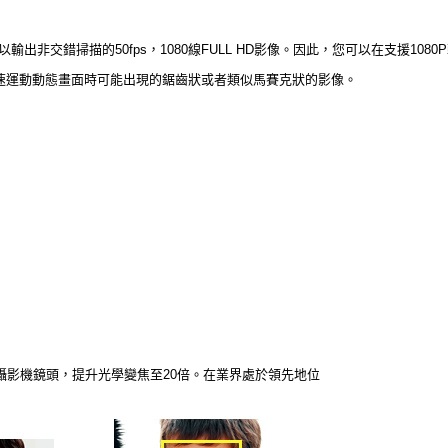
，可以輸出非交錯掃描的50fps，1080線FULL HD影像。因此，您可以在支援1
速運動動態畫面時可能出現的鋸齒狀或者類似馬賽克狀的影像。
D攝影機鏡頭，提升光學變焦至20倍。在業界處於領先地位