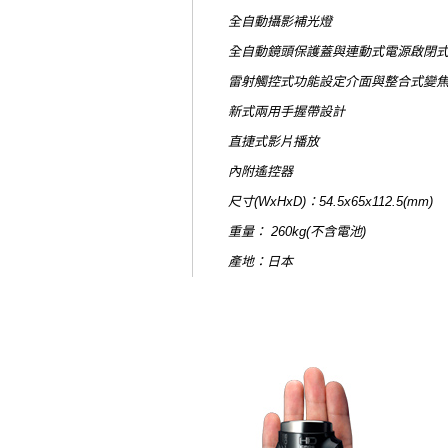
全自動攝影補光燈
全自動鏡頭保護蓋與連動式電源啟閉
雷射觸控式功能設定介面與整合式變
新式兩用手握帶設計
直捷式影片播放
內附遙控器
尺寸(WxHxD)：54.5x65x112.5(mm)
重量： 260kg(不含電池)
產地：日本