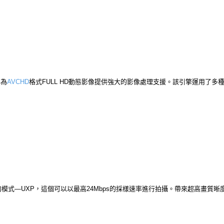
專為
AVCHD
格式FULL HD動態影像提供強大的影像處理支援。該引擎運用了多
新的模式—UXP，這個可以以最高24Mbps的採樣速率進行拍攝。帶來超高畫質晰