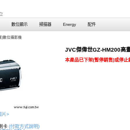
數位顯示
掃描器
Energy
配件
碟)數位攝影機
JVC傑偉世GZ-HM20
本產品已下架(暫停銷售)或停止銷
圖片>
上刷卡
(付款方式說明)