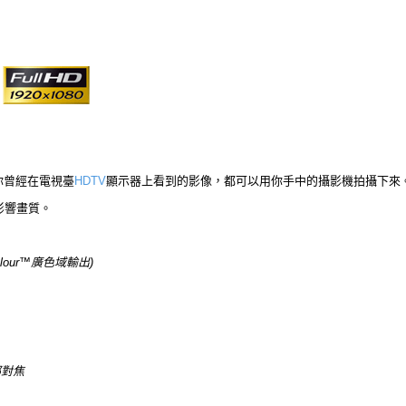
所有你曾經在電視臺
HDTV
顯示器上看到的影像，都可以用你手中的攝影機拍攝下來
會影響畫質。
.Colour™廣色域輸出)
部對焦