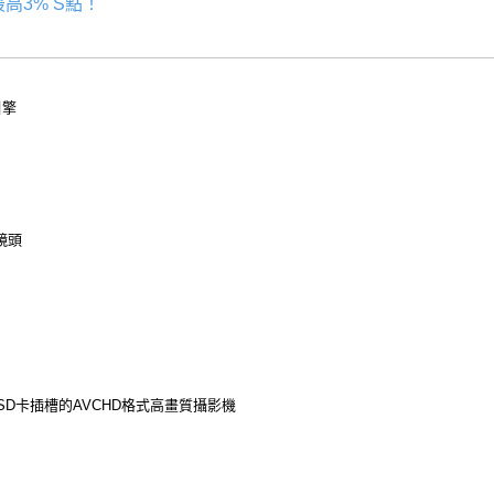
高3% S點！
引擎
學鏡頭
SD卡插槽的AVCHD格式高畫質攝影機