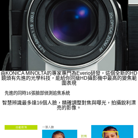
由KONICA MINOLTA的專家專門為Everio研發，這個全新的HD
鏡頭有先進的光學科技，能給你同級HD攝影機中最高的變焦範
圍表現
先進的同時16張臉部偵測追焦系統
智慧辨識最多達16個人臉，精確調整對焦與曝光，拍攝銳利漂
亮的影像。