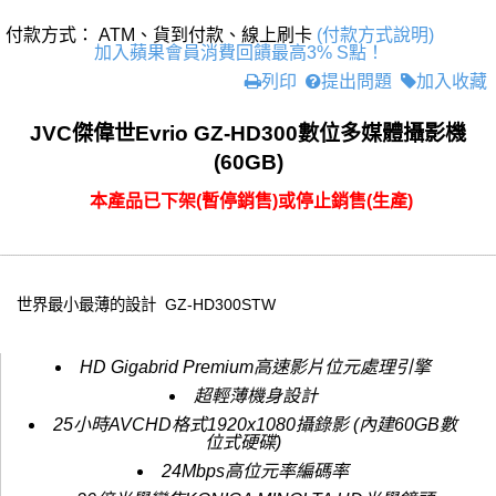
付款方式： ATM、貨到付款、線上刷卡
(付款方式說明)
加入蘋果會員消費回饋最高3% S點！
列印
提出問題
加入收藏
JVC傑偉世Evrio GZ-HD300數位多媒體攝影機
(60GB)
本產品已下架(暫停銷售)或停止銷售(生產)
世界最小最薄的設計 GZ-HD300STW
HD Gigabrid Premium高速影片位元處理引擎
超輕薄機身設計
25小時AVCHD格式1920x1080攝錄影 (內建60GB數
位式硬碟)
24Mbps高位元率編碼率