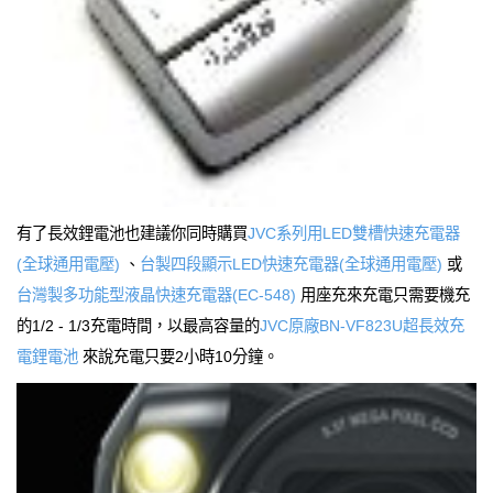
有了長效鋰電池也建議你同時購買
JVC系列用LED雙槽快速充電器
(全球通用電壓)
、
台製四段顯示LED快速充電器(全球通用電壓)
或
台灣製多功能型液晶快速充電器(EC-548)
用座充來充電只需要機充
的1/2 - 1/3充電時間，以最高容量的
JVC原廠BN-VF823U超長效充
電鋰電池
來說充電只要2小時10分鐘。