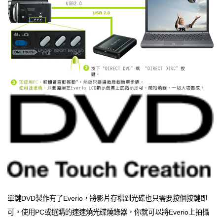
單鍵DVD製作有了Everio，將影片存檔到光碟也只需要按個按鍵即
可。使用PC或選購的速速燒光碟燒錄器，你就可以將Everio上拍攝