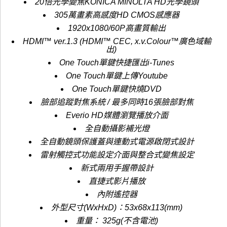
20倍光學變焦KONICA MINOLTA HD光學鏡頭
305萬畫素高感度HD CMOS感應器
1920x1080/60P高畫質輸出
HDMI™ ver.1.3 (HDMI™ CEC, x.v.Colour™廣色域輸
出)
One Touch單鍵快捷匯出i-Tunes
One Touch單鍵上傳Youtube
One Touch單鍵快燒DVD
臉部追蹤對焦系統 / 最多同時16張臉部對焦
Everio HD媒體瀏覽播放介面
全自動攝影補光燈
全自動鏡頭保護蓋與連動式電源啟閉式設計
雷射觸控式功能設定介面與整合式變焦設定
新式兩用手握帶設計
直捷式影片播放
內附遙控器
外型尺寸(WxHxD)：53x68x113(mm)
重量： 325g(不含電池)