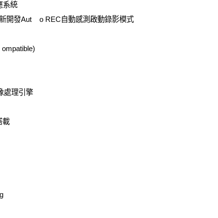
感應系統
影新開發Aut o REC自動感測啟動錄影模式
patible)
高速影像處理引擎
體搭載
g