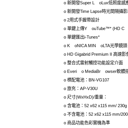
o 新開發Super L oLux低照度
o 新開發Time Lapse時光間隔攝
o 2用式手握帶設計
o 單鍵上傳Y ouTube™* (HD C om
o 單鍵匯出i-Tunes*
o K oNICA MIN oLTA光學鏡頭
o HD Gigabrid Premium II 
o 整合式雷射觸控功能設定介面
o Everi o MediaBr owser軟
o 標配電池：BN-VG107
o 旅充：AP-V30U
o 尺寸(WxHxD)/重量：
o 含電池：52 x62 x115 mm/ 230g
o 不含電池：52 x62 x115 mm/200
o 商品功能色彩實機為準