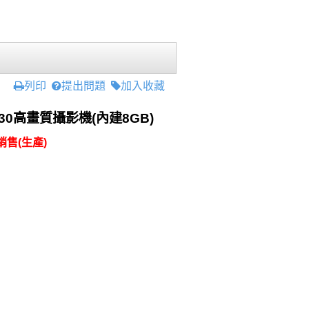
列印
提出問題
加入收藏
S230高畫質攝影機(內建8GB)
售(生產)