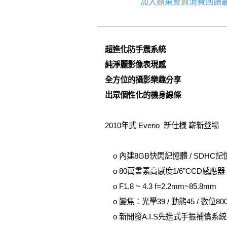
加入蘋果會員消費回饋最
超進化防手震系統
純淨麗影像表現感
全方位的攝影樂趣分享
出眾個性化的機身線條
2010年式 Everio 新仕樣 嶄新登場
o 內建8GB快閃記憶體 / SDHC
o 80萬畫素高感度1/6”CCD感應器
o F1.8 ~ 4.3 f=2.2mm~85.8mm
o 變焦：光學39 / 動態45 / 數位80
o 新開發A.I.S先進式手振補償系統