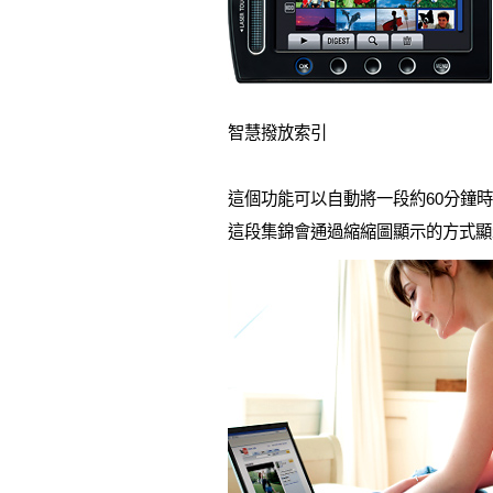
智慧撥放索引
這個功能可以自動將一段約60分鐘
這段集錦會通過縮縮圖顯示的方式顯