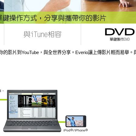
傳你的影片到YouTube，與全世界分享。Everio讓上傳影片輕而易