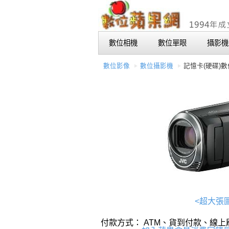
數位相機
數位單眼
攝影機
數位影像
數位攝影機
記憶卡(硬碟)
<超大張
付款方式： ATM、貨到付款、線