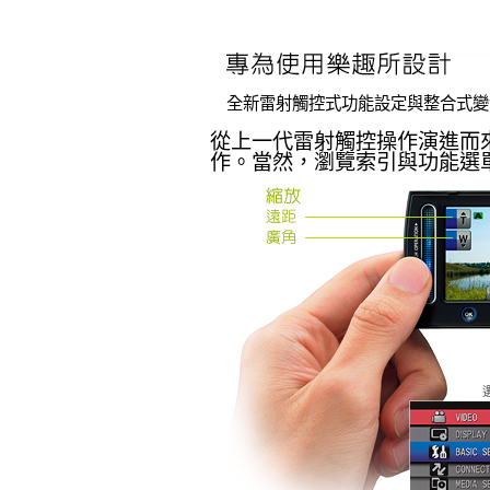
全新雷射觸控式功能設定與整合式變
從上一代雷射觸控操作演進而
作。當然，瀏覽索引與功能選