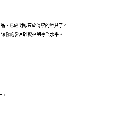
照明產品，已經明顯高於傳統的燈具了。
，讓你的影片輕鬆達到專業水平。
看。