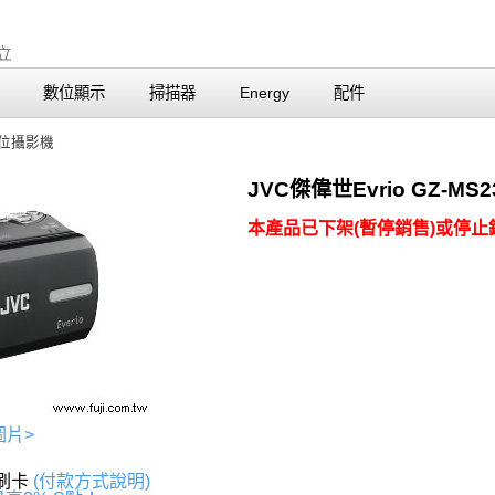
數位顯示
掃描器
Energy
配件
數位攝影機
JVC傑偉世Evrio GZ-M
本產品已下架(暫停銷售)或停止銷
圖片>
上刷卡
(付款方式說明)