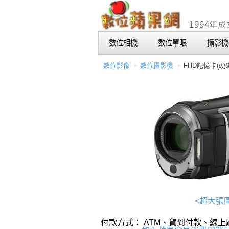
數位相機
數位單眼
攝影機
數位影像
數位攝影機
FHD記憶卡(硬
<超大張
付款方式： ATM、貨到付款、線