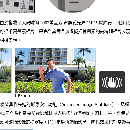
載了大尺吋的 1062萬畫素 背照式光源CMOS感應器 － 使用在世界
達千萬畫素相片，是完全真實且無虛擬插補畫素的高精細相片表現，並配合B
相機表現。
影機皆具備先進的影像安定功能（Advanced Image Stabilizer）
2010年全系列新機防震區域比過去約多出4倍範圍，如此一來，即使
舊可維持影像的穩定度，特別是廣角端攝影時，防振效果也相當顯