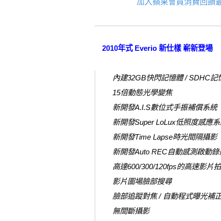
加入蘋果會員消費回饋最
2010年式 Everio 新仕樣 嶄新登場
內建32GB快閃記憶體 / SDHC
15倍動態光學變焦
新開發A.I.S數位式手振補償系統
新開發Super LoLux低照度感應
新開發Time Lapse時光間隔攝影
新開發Auto REC自動感測啟動
高達600/300/120fps的高速
影片圖場臉部搜尋
臉部追蹤對焦 / 自動程式曝光補
無間斷攝影