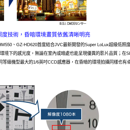
超級低照度技術，昏暗環境畫質依舊清晰明亮
HM550、GZ-HD620首度結合JVC最新開發的Super LoLux超
環境下的感光度，無論在室內或暗處也能呈現優異的影片品質；在SD標
使用業界同等級機型最大的1/6英吋CCD感應器，在昏暗的環境拍攝同樣