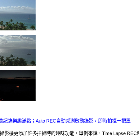
影，影像記錄樂趣滿點；Auto REC自動感測啟動錄影，即時拍攝一把罩
機更添加許多拍攝時的趣味功能，舉例來說，Time Lapse RE