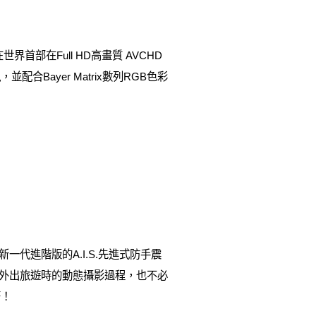
首部在Full HD高畫質 AVCHD
ayer Matrix數列RGB色彩
，透過新一代進階版的A.I.S.先進式防手震
是外出旅遊時的動態攝影過程，也不必
著！