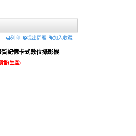
列印
提出問題
加入收藏
0高畫質記憶卡式數位攝影機
售(生產)