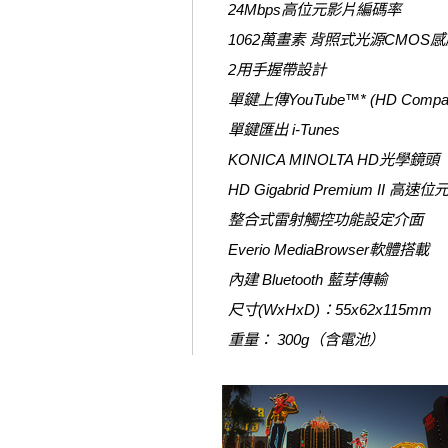
24Mbps高位元影片編碼率
1062萬畫素 背照式光源CMOS
2用手握帶設計
單鍵上傳YouTube™* (HD Compati
單鍵匯出 i-Tunes
KONICA MINOLTA HD光學鏡頭
HD Gigabrid Premium II 
整合式雷射觸控功能設定介面
Everio MediaBrowser軟體搭載
內建 Bluetooth 藍芽傳輸
尺寸(WxHxD)：55x62x115mm
重量： 300g（含電池）