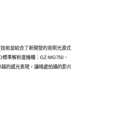
級低照度技術並結合了新開發的背照光源式
準解析度機種：GZ-MG750、
也有卓越的感光表現，讓暗處拍攝的影片