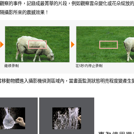
觀察的事件，記錄成最菁華的片段，例如觀察雲朵變化或花朵綻放
隔攝影所來的震撼效果！
影，當移動物體進入攝影機偵測區域內，當畫面監測狀態明亮程度變產