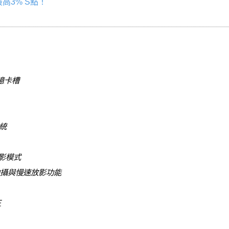
高3% S點！
記憶卡槽
系統
錄影模式
影片拍攝與慢速放影功能
正