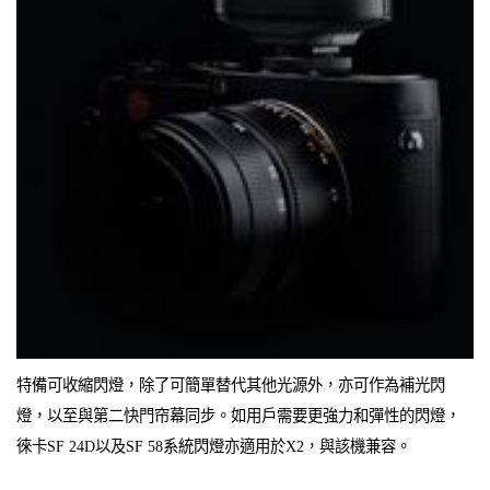
特備可收縮閃燈，除了可簡單替代其他光源外，亦可作為補光閃
燈，以至與第二快門帘幕同步。如用戶需要更強力和彈性的閃燈，
徠卡SF 24D以及SF 58系統閃燈亦適用於X2，與該機兼容。