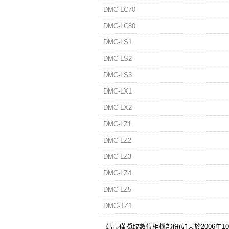
DMC-LC70
DMC-LC80
DMC-LS1
DMC-LS2
DMC-LS3
DMC-LX1
DMC-LX2
DMC-LZ1
DMC-LZ2
DMC-LZ3
DMC-LZ4
DMC-LZ5
DMC-TZ1
站長僅擷取數位相機部份(如果於2006年