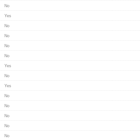
No
Yes
No
No
No
No
Yes
No
Yes
No
No
No
No
No