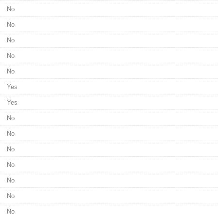
No
No
No
No
No
Yes
Yes
No
No
No
No
No
No
No