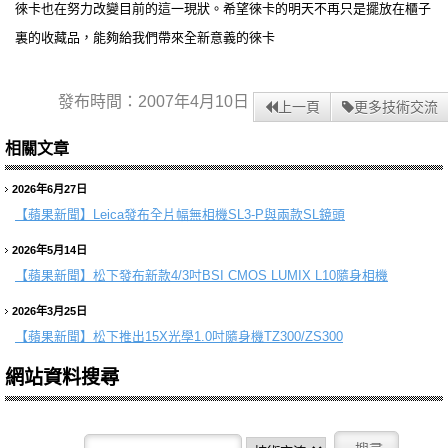
徠卡也在努力改變目前的這一現狀。希望徠卡的明天不再只是擺放在櫃子
裏的收藏品，能夠給我們帶來全新意義的徠卡
發布時間：2007年4月10日
上一頁
更多技術交流
相關文章
2026年6月27日
【蘋果新聞】
Leica發布全片幅無相機SL3-P與兩款SL鏡頭
2026年5月14日
【蘋果新聞】
松下發布新款4/3吋BSI CMOS LUMIX L10隨身相機
2026年3月25日
【蘋果新聞】
松下推出15X光學1.0吋隨身機TZ300/ZS300
網站資料搜尋