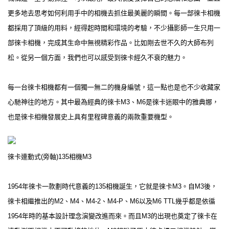
更多地去思考如何利用手中的相機去抓住最美麗的瞬間。每一部徠卡相機
都採用了頂級的用料，經得起時間和環境的考驗，不少攝影師一生只用一
部徠卡相機，完成其生命中無視精彩作品。比如剛去世不久的大師布列
松。從另一個方面，我們也可以感受到徠卡經久不衰的魅力。
每一台徠卡相機都有一個獨一無二的機身編號，這一點也是也不少收藏家
心馳神往的地方。其中最為經典的徠卡M3、M6是徠卡迷眼中的雅典娜，
也是徠卡相機發展史上具有里程碑意義的兩款重要機型。
徠卡連動式(旁軸)135相機M3
1954年徠卡一款劃時代意義的135相機誕生，它就是徠卡M3。自M3後，
徠卡相繼推出的M2、M4、M4-2、M4-P、M6以及M6 TTL幾乎都是依循
1954年時的基本設計理念演變改進而來。而且M3的出現也奠定了徠卡在