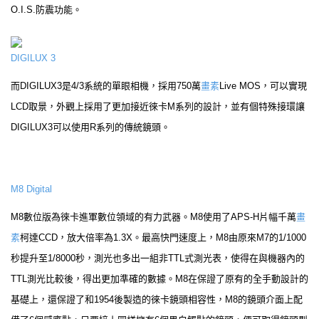
O.I.S.防震功能。
DIGILUX 3
而DIGILUX3是4/3系統的單眼相機，採用750萬
畫素
Live MOS，可以實現
LCD取景，外觀上採用了更加接近徠卡M系列的設計，並有個特殊接環讓
DIGILUX3可以使用R系列的傳統鏡頭。
M8 Digital
M8數位版為徠卡進軍數位領域的有力武器。M8使用了APS-H片幅千萬
畫
素
柯達CCD，放大倍率為1.3X。最高快門速度上，M8由原來M7的1/1000
秒提升至1/8000秒，測光也多出一組非TTL式測光表，使得在與機器內的
TTL測光比較後，得出更加準確的數據。M8在保證了原有的全手動設計的
基礎上，還保證了和1954後製造的徠卡鏡頭相容性，M8的鏡頭介面上配