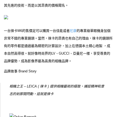
其先進的技術，而是以其昂貴的價格聞名。
一台徠卡M6的售價足可以購買一台佳能或者
尼康
的專業級單眼機身加個
非常不錯的專業鏡頭。當然，徠卡的昂貴也有自己的理由，徠卡的鏡頭所
有的零件都是通過最為精密的計算設計，加上在德國本土精心炮製 ，成
本自然高得很。就好像時尚界的LV、GUCCI、亞曼尼一樣，享受尊貴的
品牌優勢，成為影像界最為高貴的相機品牌。
品牌故事 Brand Story
相機之王 – LEICA ( 徠卡 ) 提供相機藝術的極致，捕捉精神和意
志的剎那間閃動，這就是徠卡