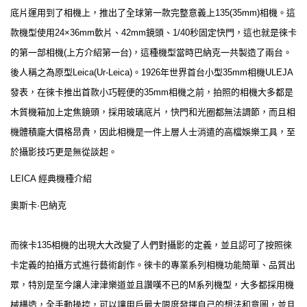
底片運用到了相機上，推出了全球第一款完整意義上135(35mm)相機。這
款機型使用24×36mm軟片、42mm鏡頭、1/40秒固定快門，這也就是徠卡
的第一部相機(上方介紹第一台)，這種機型當時巴納克一共製造了兩台。
後人稱之為原型Leica(Ur-Leica)。1926年世界首台小型35mm相機ULEJA
發表，在徠卡推出首款小巧輕便的35mm相機之前，拍照的相機大多都是
木質機箱加上定焦鏡頭，採用玻璃底片，快門和光圈都無法調節，而且相
機體積龐大價格昂貴，因此相機是一件上層人士消遣的高檔娛樂工具，至
於攝影技巧更是無從談起。
LEICA 經典機種介紹
奧斯卡·巴納克
而徠卡135相機的出現大大改變了人們對攝影的定義，並且認可了按照徠
卡定義的拍攝方式進行藝術創作。徠卡的專業系列相機功能簡單、品質出
眾，特別是至今讓人津津樂道並且讚嘆不已的M系列機型，大多都採用機
械構造，全手動操控，可以讓用戶最大限度發揮自己的想法和意圖，並且