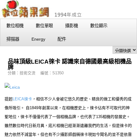
數位相機
數位單眼
攝影機
數位顯示
掃描器
Energy
配件
品味頂級LEICA徠卡 認識來自德國最高級相機品
牌
分類：技術交流 編號：S1350
提起
LEICA徠卡
，相信不少人會被它悠久的歷史、精良的做工和優秀的成
像所吸引。 自1849年創業以來，在相機歷史上，徠卡佔有不可取代的神
聖地位，徠卡不僅僅代表了一個相機品牌，也代表了135相機的發展史。
雖然數位時代日新月異，底片相機已經漸漸遠離我們的生活，但是徠卡的
魅力依然不減當年。但也有不少攝影師戲稱徠卡現如今聞名的並不是依靠