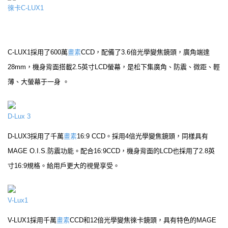
徠卡C-LUX1
C-LUX1採用了600萬
畫素
CCD，配備了3.6倍光學變焦鏡頭，廣角端達
28mm，機身背面搭載2.5英寸LCD螢幕，是松下集廣角、防震、微距、輕
薄、大螢幕于一身 。
D-Lux 3
D-LUX3採用了千萬
畫素
16:9 CCD。採用4倍光學變焦鏡頭，同樣具有
MAGE O.I.S.防震功能。配合16:9CCD，機身背面的LCD也採用了2.8英
寸16:9規格。給用戶更大的視覺享受。
V-Lux1
V-LUX1採用千萬
畫素
CCD和12倍光學變焦徠卡鏡頭，具有特色的MAGE