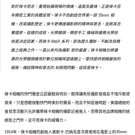
對於徠卡而言，重現拍攝現場的情緒、溫度及靈魂，正是徠卡百
年精密工業的具體呈現。徠卡不但創造世界第一部 35mm 相
機，改寫攝影歷史；徠卡更傳達攝影師的精神與意念，並將其忠
實還原，這樣的成就，光學鏡頭、精密手工 機械與優異光學技
術是決定因素。而徠卡 M&R 系列，即為歷久彌新、不斷改良精
進之經典之作，一直以來均為攝影 家的最愛；徠卡相機也將優
異的光學鏡頭運用於數位相機與望遠鏡上，堅持提供相機藝術的
極致，捕捉精神和意志的 剎那間閃動，這就是徠卡。
徠卡相機的快門聲是公認最輕與特別，輕得讓有些攝影發燒友不惜斥鉅資
買來，只是想聽按動快門時美妙的聲音。而且不知從幾時起，美國總統的
會見等活動只允許攜帶徠卡相機的攝影記者進入，而帶其他品牌相機的統
統拒之門外。足可見徠卡的威懾力。
1914年，徠卡相機的創始人奧斯卡·巴納克首次將使用在電影上的35mm