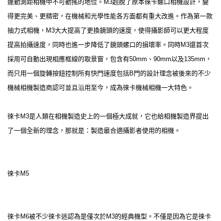
連動測距相機中不可動搖的地位。M3超脫了原本徠卡螺口相機設計，變
得更完美、更精密，在機械和光學性能各方面都有重大改進。作為第一款
抽力式相機，M3大大提高了更換鏡頭的速度，使得攝影師可以更大程度
提高拍攝速度，同時也進一步降低了鏡頭螺口的損壞率。同時M3還首次
採用可自動出現相應框線的取景窗，包含有50mm、90mm以及135mm，
而只用一個旋轉按鈕控制所有快門速度包括B門的設計理念被後來的不少
機械相機製造商認可並且沿用至今，成為徠卡機械相機一大特色。
徠卡M3是人類在相機製造史上的一個極大成就，它也給相機製造界提出
了一個全新的理念，那就是：製造最合適攝影者使用的相機。
徠卡M5
徠卡M6被不少徠卡迷認為是僅次於M3的經典機型。不僅是因為它是徠卡