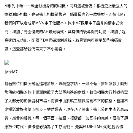
M系列中唯一一款全鈦機身的的相機，同時還被譽為：相機史上最強大的
連動測距相機，也是徠卡相機銷售史上銷量最高的一款機型。而徠卡M7
我們則可以看成是M6的電子化版本。徠卡M7採用電子蟲豸的橫走式快
門、增加了光圈優先的AE曝光模式、具有快門後幕閃光功能、增加了超
高速閃光功能、配備了DX代碼識別系統、取景窗內可顯示某些拍攝資
訊。這些都給我們帶來了不小驚喜。
徠卡M7
隨著數位相機突飛猛進地發展，靠精益求精、一絲不茍，推出款款手動對
焦傳統相機的徠卡漸漸脫離了大部隊前進的步伐。數位相機大行其道搶奪
了大部分的影像器材市場。而徠卡由於精工細做居高不下的價格，也讓不
少攝影愛好者望而卻步。雖然過去、現在乃至將來，徠卡公司生產的高品
質、昂貴的相機，每一個平面、按鈕、接縫都一如既往的完美，但為了適
應數位時代，徠卡也必須為了生存而戰。 先與FUJIFILM公司短暫合作