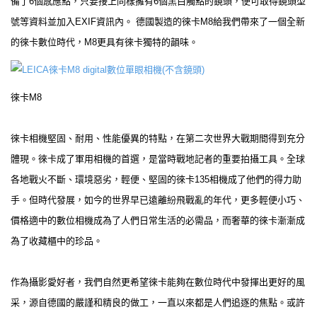
備了6個感應點，只要接上同樣擁有6個黑白觸點的鏡頭，便可取得鏡頭型
號等資料並加入EXIF資訊內。 德國製造的徠卡M8給我們帶來了一個全新
的徠卡數位時代，M8更具有徠卡獨特的韻味。
徠卡M8
徠卡相機堅固、耐用、性能優異的特點，在第二次世界大戰期間得到充分
體現。徠卡成了軍用相機的首選，是當時戰地記者的重要拍攝工具。全球
各地戰火不斷、環境惡劣，輕便、堅固的徠卡135相機成了他們的得力助
手。但時代發展，如今的世界早已遠離紛飛戰亂的年代，更多輕便小巧、
價格適中的數位相機成為了人們日常生活的必需品，而奢華的徠卡漸漸成
為了收藏櫃中的珍品。
作為攝影愛好者，我們自然更希望徠卡能夠在數位時代中發揮出更好的風
采，源自德國的嚴謹和精良的做工，一直以來都是人們追逐的焦點。或許