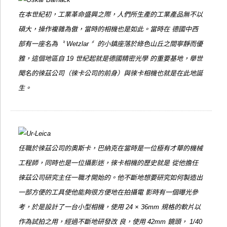
在本世紀初，工業革命盛興之際，人們所生產的工業產品無不以
碩大，操作複雜為傲，當時的相機也是如此。當時在 德國中西
部有一座名為〝 Wetzlar 〞的小鎮座落於綠色山丘之間寧靜而優
雅，這個地區自 19 世紀起就是德國精密光學 的重要基地，舉世
聞名的徠茲公司（徠卡公司的前身）與徠卡相機也就是在此地誕
生。
任職於徠茲公司的奧斯卡，巴納克在當時是一位極有才華的機械
工程師，同時也是一位攝影迷，徠卡相機的歷史就是 從他擔任
徠茲公司研究主任一職才開始的。他不斷地想要研究如何製造出
一部方便的工具使他能夠很方便地在拍攝電 影時有一個曝光參
考，於是設計了一台小型相機，使用 24 × 36mm 規格的軟片以
作為試拍之用，經過不斷地研發改 良，使用 42mm 鏡頭， 1/40