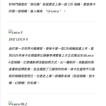
秒快門速度的〝測光機〞就是歷史上第一部 135 相機，算是徠卡
的第一部相機，後人稱為 〝 Ur-Leica 〞。
1932
LEICA II
由於第一次世界大戰爆發，使徠卡第一型135相機延遲上市，直
到1925年徠卡在德國萊比錫春季博覽會上才正式推出30台Leica
A型相機，它使攝影師改變拍照方式，以一種新的、具動感的角
度重新詮釋影像，並且擺脫了三腳架的約束。徠卡在當時不只是
新的相機型號而已，也是史上第一部攝影系統（包括相機、放大
機、幻燈機）的名稱。