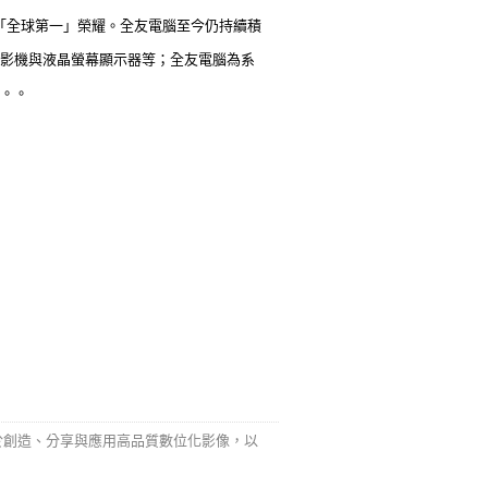
個「全球第一」榮耀。全友電腦至今仍持續積
影機與液晶螢幕顯示器等；全友電腦為系
。。
於創造、分享與應用高品質數位化影像，以