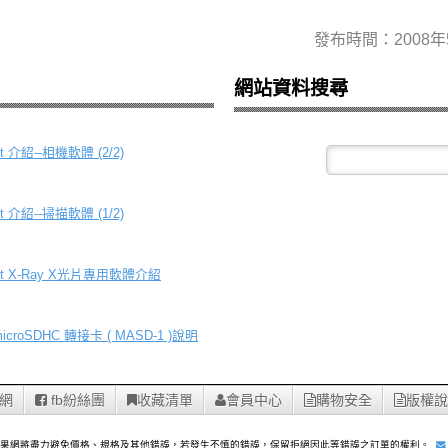
發布時間：2008年
網站資料搜尋
 介紹--相機軟體 (2/2)
 介紹--掃描軟體 (1/2)
st X-Ray X光片專用軟體介紹
microSDHC 轉接卡 ( MASD-1 )說明
網
fb紛絲團
收藏清單
會員中心
購物安全
版權說
蘋果網將盡力避免價格、規格及其他錯誤，若發生不慎的錯誤，保留拒絕因此等錯誤之訂單的權利。