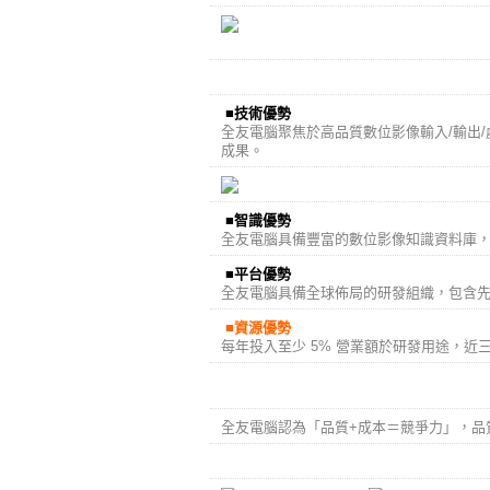
全友電腦具備下列研發優勢：
■技術優勢
全友電腦聚焦於高品質數位影像輸入/輸出/
成果。
■智識優勢
全友電腦具備豐富的數位影像知識資料庫，
■平台優勢
全友電腦具備全球佈局的研發組織，包含
■資源優勢
每年投入至少 5% 營業額於研發用途，近三
品質第一
全友電腦認為「品質+成本＝競爭力」，品