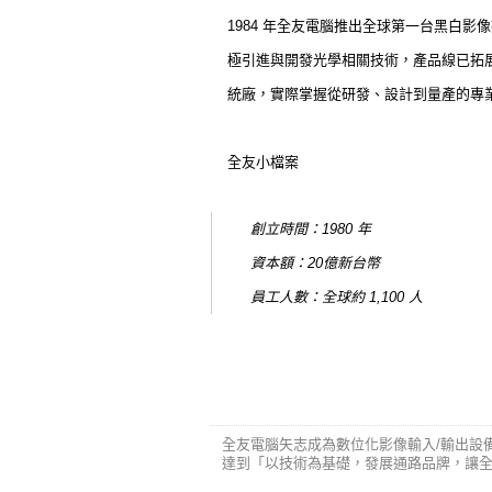
1984 年全友電腦推出全球第一台黑白
極引進與開發光學相關技術，產品線已拓
統廠，實際掌握從研發、設計到量產的專
全友小檔案
創立時間：1980 年
資本額：20億新台幣
員工人數：全球約 1,100 人
研發實力
全友電腦矢志成為數位化影像輸入/輸出設
達到「以技術為基礎，發展通路品牌，讓