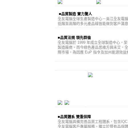
■品質製造 實力驚人
全友電腦全球生產製造中心－吳江全友電
低階至高階的多元產品線皆能做到客戶滿
■品質法規 領先群倫
全友電腦於 1999 年成立全球製造中心，至今陸
製造廠商。而今綠色產品思維方興未艾，
際市場，為因應 EuP 指令及加州能源
■品質體系 雙重保障
全友電腦具備完善品質工程體系，包含IQC (進
全友電腦客戶專屬服務，獨立於暨有品保