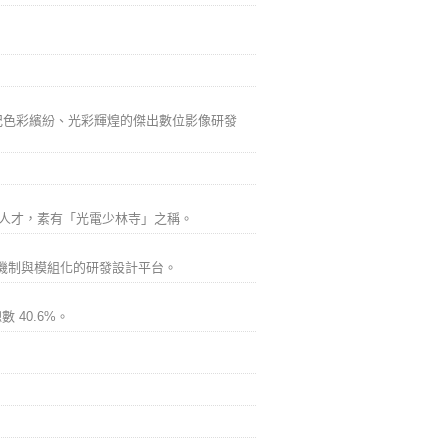
世紀色彩繽紛、光彩輝煌的傑出數位影像研發
數人才，素有「光電少林寺」之稱。
機制與模組化的研發設計平台。
 40.6%。