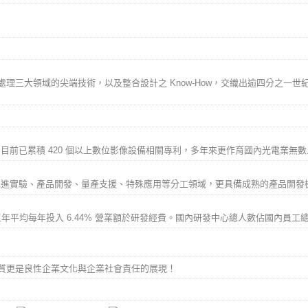
處理三大領域的尖端技術，以及整合設計之 Know-How，交織出逾四分之一
目前已累積 420 個以上數位影像設備相關專利，多年來更作育國內光電業無
先進實驗、產品開發、量產支援、特殊應用等分工領域，更具備成熟的產品開發
年平均每年投入 6.44% 營業額於研發經費。國內研發中心總人數佔國內員工總數
質更是良性企業文化與企業社會責任的展現！