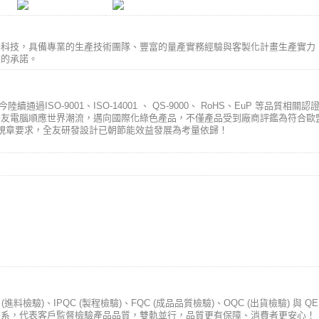
腦科技，具備專業的生產技術團隊、豐富的量產實務經驗與客製化計畫生產實力
意的承諾。
續通過ISO-9001、ISO-14001 、 QS-9000、 RoHS、EuP 等品質
全友電腦順應世界潮流，邁向國際化綠色產品，不僅產品受到廠商評鑑為符合歐
效益規章要求，全友研發設計已朝節能效益發展為考量依歸！
料檢驗)、IPQC (製程檢驗)、FQC (成品品質檢驗)、OQC (出貨檢驗) 與
體系，代表客戶監督檢驗產品品質，雙軌並行，品質更有保障、消費者更安心！