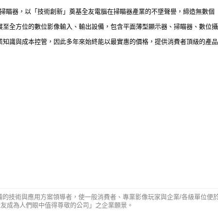
影像掃瞄器，以「技術創新」奠基全友電腦在掃瞄器產業的不墜聲譽，締造無數
展至全方位的數位影像輸入、輸出設備，包含平面薄型顯示器、掃瞄器、數位攝
業知識與成本控管，因此多年來始終能以最實惠的價格，提供消費者頂級的產品
備的技術與應用方案領導者，使一般消費者、專業影像玩家與企業/各級單位便
全友成為人們眼中值得尊敬的公司」之企業願景。