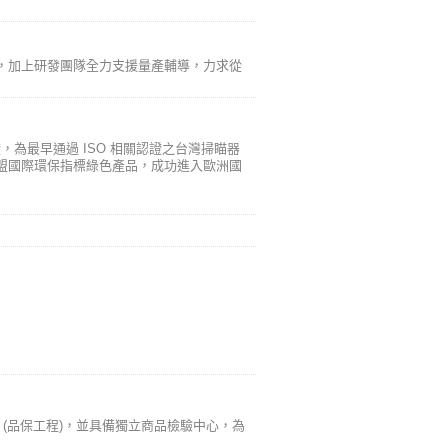
，加上研發團隊全力支援量產輔導，力求從
相關認證，為最早通過 ISO 相關認證之台灣掃瞄器
盟國際環保指標綠色產品，成功進入歐洲國
 QE (品保工程)，並具備獨立商品檢驗中心，為