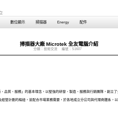
數位顯示
掃描器
Energy
配件
掃描器大廠 Microtek 全友電腦介紹
分類：技術交流 編號：S1607
「創新、品質、服務」的基本理念，以堅強的研發、製造、服務與行銷團隊，創立
及經營計劃的樞紐，並配合市場業務需要，於各地成立分公司與代理商體系，以