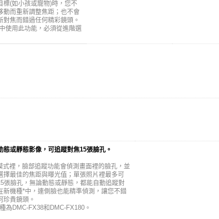
目標(如小孩或寵物)時，您不
移動而重新調整焦距；也不會
新對焦而錯過任何精彩鏡頭。
模式中使用此功能，必須從進階選
動態或靜態影像，可追蹤對焦15張臉孔。
A模式裡，臉部追蹤功能會偵測畫面裡的臉孔，並
選擇最佳的焦距與曝光值；單張照片裡最多可
15張臉孔，無論動態或靜態，都能自動追蹤對
在新機種*中，連側臉也能精準偵測，讓您不錯
何珍貴鏡頭。
種為DMC-FX38和DMC-FX180。