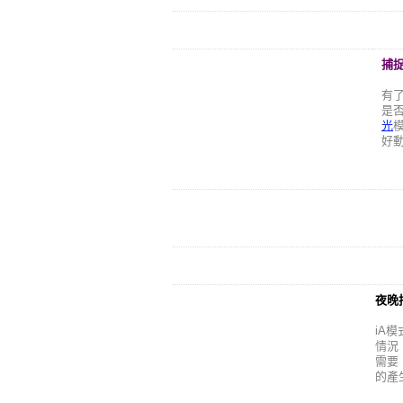
捕
有
是
光
好
夜晚
iA
情況
需要
的產