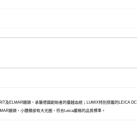
LMARIT及ELMAR鏡頭，承襲德國創始者的優越血統；LUMIX特別搭載的LEICA DC V
RIO-ELMAR鏡頭，小體積卻有大光圈，符合Leica嚴格的品質標準。