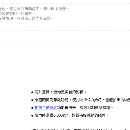
折光鏡，避免圓弧扭曲產生，減少球面像差。
連邊緣也有銳利的畫質。
膜保護處理，有效減少眩光及鬼影。
● 提升畫質，給你更美麗的影像。
● 卓越的抑制雜訊功能，使用高ISO拍攝時，也能拍出清
●
動態自動感光
功能再提升，有效抑制動態模糊。
● 快門時滯僅0.005秒*，輕鬆捕捉感動的瞬間。