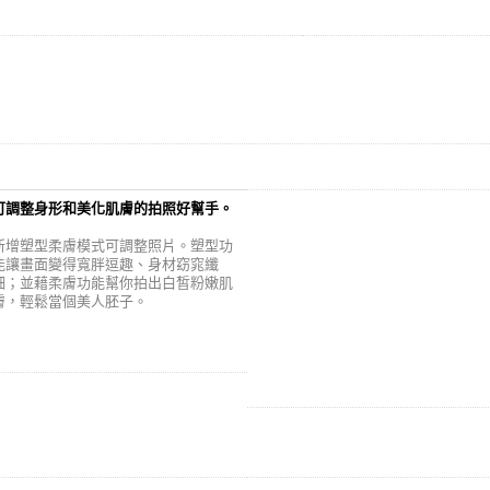
可調整身形和美化肌膚的拍照好幫手。
新增塑型柔膚模式可調整照片。塑型功
能讓畫面變得寬胖逗趣、身材窈窕纖
細；並藉柔膚功能幫你拍出白皙粉嫩肌
膚，輕鬆當個美人胚子。