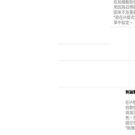
在拍攝動態
用因為目標
因來不及重
*欲在iA
單中設定。
無論
在i
自動
偵測
焦。
過任
*新機