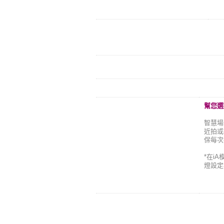
幫您選
智慧場
近拍或
保每次
*在i
燈設定