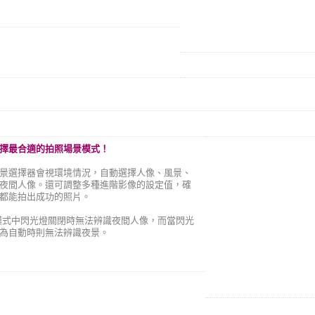
擇最合適的拍照場景模式！
景選擇器會視環境情況，自動選擇人像、風景、
夜間人像。還可調整多種進階影像的設定值，確
都能拍出成功的照片。
A模式中閃光燈關閉時無法辨識夜間人像，而當閃光
為自動時則無法辨識夜景。