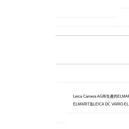
Leica Camera AG所生產的E
ELMARIT及LEICA DC VA