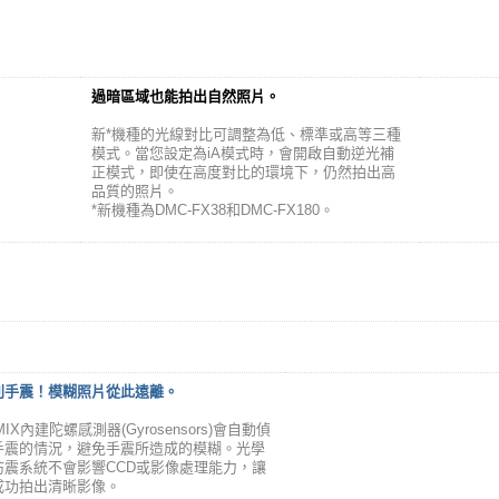
過暗區域也能拍出自然照片。
新*機種的光線對比可調整為低、標準或高等三種
模式。當您設定為iA模式時，會開啟自動逆光補
正模式，即使在高度對比的環境下，仍然拍出高
品質的照片。
*新機種為DMC-FX38和DMC-FX180。
別手震！模糊照片從此遠離。
MIX內建陀螺感測器(Gyrosensors)會自動偵
手震的情況，避免手震所造成的模糊。光學
防震系統不會影響CCD或影像處理能力，讓
成功拍出清晰影像。