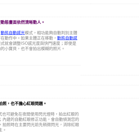
捉動態畫面依然清晰動人。
了
動態自動感光
模式，相功能夠自動判別主體
否在動作中。如果主體正在移動，
動態自動感
模式就會調整ISO感光度與快門速度；即使是
動的小寶貝，也不會拍出模糊的照片。
拍照，也不擔心紅眼問題。
模式也可避免在夜間使用閃光燈時，拍出紅眼的
；內建的自動紅眼修正功能，會自動偵測您的
，拍照時在主要閃光前先稍微閃光，消除紅眼
生。