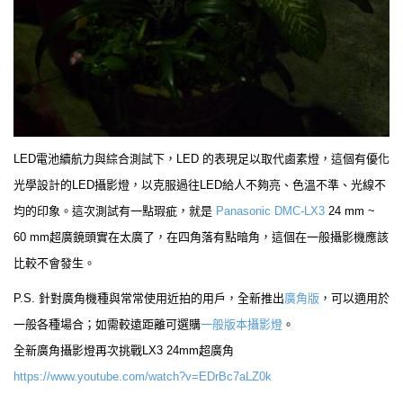
LED電池續航力與綜合測試下，LED 的表現足以取代鹵素燈，這個有優化
光學設計的LED攝影燈，以克服過往LED給人不夠亮、色溫不準、光線不
均的印象。這次測試有一點瑕疵，就是
Panasonic DMC-LX3
24 mm ~
60 mm超廣鏡頭實在太廣了，在四角落有點暗角，這個在一般攝影機應該
比較不會發生。
P.S. 針對廣角機種與常常使用近拍的用戶，全新推出
廣角版
，可以適用於
一般各種場合；如需較遠距離可選購
一般版本攝影燈
。
全新廣角攝影燈再次挑戰LX3 24mm超廣角
https://www.youtube.com/watch?v=EDrBc7aLZ0k