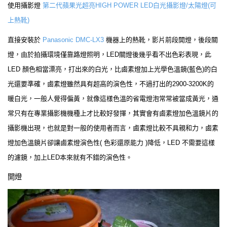
使用攝影燈
第二代蘋果光超亮HIGH POWER LED白光攝影燈/太陽燈(可
上熱靴)
直接安裝於
Panasonic DMC-LX3
機器上的熱靴，影片前段開燈，後段關
燈，由於拍攝環境僅靠路燈照明，LED關燈後幾乎看不出色彩表現，此
LED 顏色相當漂亮，打出來的白光，比鹵素燈加上光學色溫鏡(藍色)的白
光還要準確，鹵素燈雖然具有超高的演色性，不過打出的2900-3200K的
暖白光，一般人覺得偏黃，就像這樣色溫的省電燈泡常常被當成黃光，通
常只有在專業攝影機機種上才比較好發揮，其實會有鹵素燈加色溫鏡片的
攝影機出現，也就是對一般的使用者而言，鹵素燈比較不具親和力，鹵素
燈加色溫鏡片卻讓鹵素燈演色性( 色彩還原能力 )降低，LED 不需要這樣
的濾鏡，加上LED本來就有不錯的演色性。
開燈