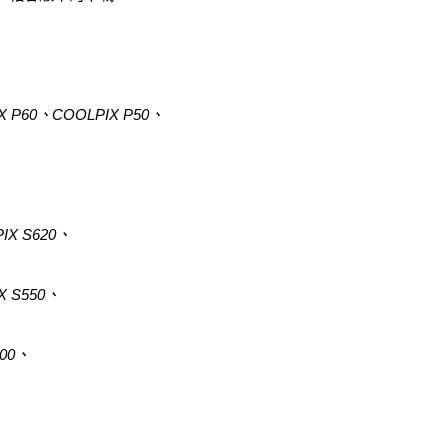
X P60、COOLPIX P50、
IX S620、
X S550、
200、