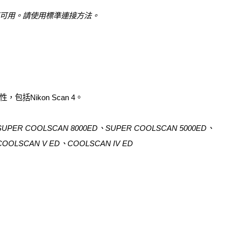
不可用。請使用標準連接方法。
括Nikon Scan 4。
SUPER COOLSCAN 8000ED、SUPER COOLSCAN 5000ED、
COOLSCAN V ED、COOLSCAN IV ED