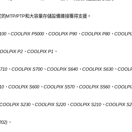
B傳輸協定的MTP/PTP和大容量存儲設備連接獲得支援。
5100、COOLPIX P5000、COOLPIX P90、COOLPIX P80、COOLPI
OOLPIX P2、COOLPIX P1、
S710、COOLPIX S700、COOLPIX S640、COOLPIX S630、COOLP
610、COOLPIX S600、COOLPIX S570、COOLPIX S560、COOLPI
COOLPIX S230、COOLPIX S220、COOLPIX S210、COOLPIX S
202)、