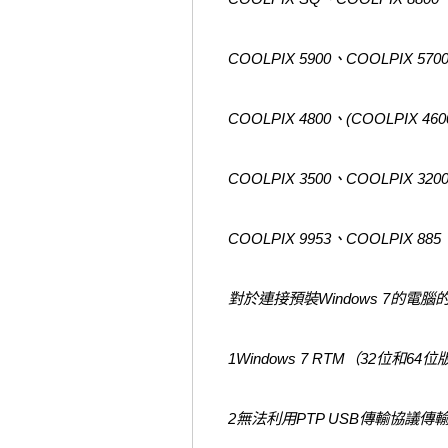
COOLPIX 5900、COOLPIX 570
COOLPIX 4800、(COOLPIX 46
COOLPIX 3500、COOLPIX 320
COOLPIX 9953、COOLPIX 885
對於連接預裝Windows 7的電腦
1Windows 7 RTM（32
2無法利用PTP USB傳輸協議