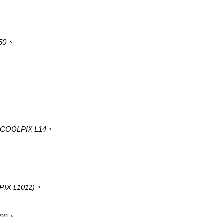
S50、
、COOLPIX L14、
IX L1012)、
600、