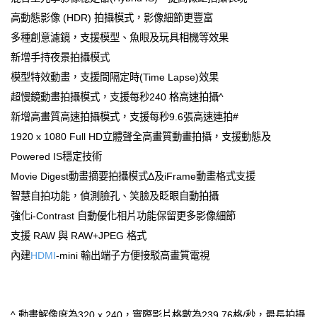
高動態影像 (HDR) 拍攝模式，影像細節更豐富
多種創意濾鏡，支援模型、魚眼及玩具相機等效果
新增手持夜景拍攝模式
模型特效動畫，支援間隔定時(Time Lapse)效果
超慢鏡動畫拍攝模式，支援每秒240 格高速拍攝^
新增高畫質高速拍攝模式，支援每秒9.6張高速連拍#
1920 x 1080 Full HD立體聲全高畫質動畫拍攝，支援動態及
Powered IS穩定技術
Movie Digest動畫摘要拍攝模式Δ及iFrame動畫格式支援
智慧自拍功能，偵測臉孔、笑臉及眨眼自動拍攝
強化i-Contrast 自動優化相片功能保留更多影像細節
支援 RAW 與 RAW+JPEG 格式
內建
HDMI
-mini 輸出端子方便接駁高畫質電視
^ 動畫解像度為320 x 240，實際影片格數為239.76格/秒，最長拍攝