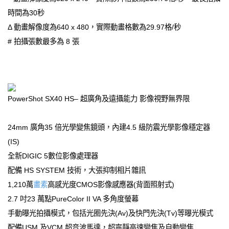
時間為30秒
Δ 動畫解像度為640 x 480，實際動畫格數為29.97格/秒
# 拍攝張數最多為 8 張
PowerShot SX40 HS– 超廣角及遠攝能力 影像視野無界限
24mm 廣角35 倍光學變焦鏡頭，內建4.5 級防震光學影像穩定器
(IS)
全新DIGIC 5數位影像處理器
配備 HS SYSTEM 技術，大張抑制相片雜訊
1,210萬
畫素
高感光度CMOS影像感應器(背面照射式)
2.7 吋23 萬點PureColor II VA 多角度螢幕
手動曝光拍攝模式，包括光圈先決(Av)及快門先決(Tv)等曝光模式
配備USM 及VCM 超音波馬達，超寧靜高速變焦及自動變焦