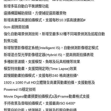
新增多區自動白平衡調整功能
遠攝構圖輔助按鈕，方便捕捉遠距離景物
新增高畫質高速拍攝模式，支援每秒10.3張高速連拍#
0cm 超微距拍攝
強化自動場景偵測技術，新增至最多32種不同場景偵測及追蹤自動
對焦功能
新增智慧影像穩定系統(Intelligent IS)，自動偵測影像穩定模式
新增混合型光學影像穩定器(Hybrid IS)，提高微距拍攝表現
多種創意濾鏡，支援模型、魚眼及玩具相機等效果
模型特效動畫，支援間隔定時(Time Lapse)效果
超慢鏡動畫拍攝模式，支援每秒240 格高速拍攝^
1920 x 1080 Full HD立體聲全高畫質動畫拍攝，支援動態及
Powered IS穩定技術
Movie Digest動畫摘要拍攝模式Δ及iFrame動畫格式支援
手持夜景及昏暗拍攝模式，支援最高ISO 6400*
智慧自拍功能，偵測臉孔、笑臉及眨眼自動拍攝