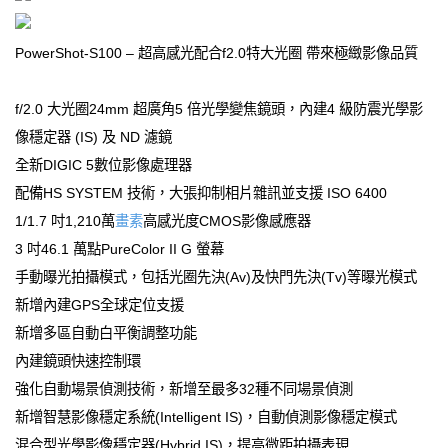
PowerShot-S100 – 超高感光配合f2.0特大光圈 帶來極緻影像品質
f/2.0 大光圈24mm 超廣角5 倍光學變焦鏡頭，內建4 級防震光學影
像穩定器 (IS) 及 ND 濾鏡
全新DIGIC 5數位影像處理器
配備HS SYSTEM 技術，大張抑制相片雜訊並支援 ISO 6400
1/1.7 吋1,210萬
畫素
高感光度CMOS影像感應器
3 吋46.1 萬點PureColor II G 螢幕
手動曝光拍攝模式，包括光圈先決(Av)及快門先決(Tv)等曝光模式
新增內建GPS全球定位支援
新增多區自動白平衡調整功能
內建鏡頭快速控制環
強化自動場景偵測技術，新增至最多32種不同場景偵測
新增智慧影像穩定系統(Intelligent IS)，自動偵測影像穩定模式
混合型光學影像穩定器(Hybrid IS)，提高微距拍攝表現