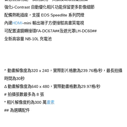
強化i-Contrast 自動優化相片功能保留更多影像細節
配備熱靴插座，支援 EOS Speedlite 系列閃燈
內建
HDMI
-mini 輸出端子方便接駁高畫質電視
可配置濾鏡轉接環FA-DC67A##及遮光罩LH-DC60##
全新高容量 NB-10L 充電池
^ 動畫解像度為320 x 240，實際影片格數為239.76格/秒，最長拍攝
時間為30秒
Δ 動畫解像度為640 x 480，實際動畫格數為29.97格/秒
# 拍攝張數最多為 8 張
* 相片解像度約為300 萬
畫素
## 為選購配件