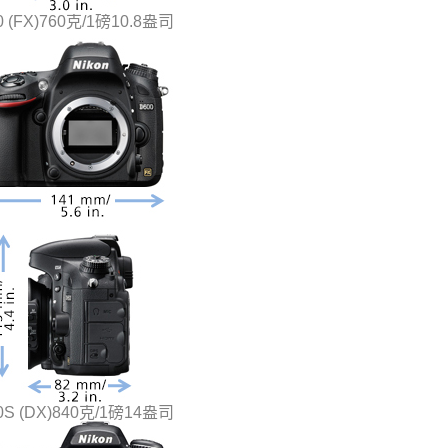
0 (FX)760克/1磅10.8盎司
0S (DX)840克/1磅14盎司