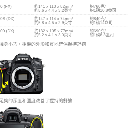
0 (FX)
約141 x 113 x 82mm/
約760克/
約5.6 x 4.4 x 3.2英寸
約1磅10.8盎司
0S (DX)
約147 x 114 x 74mm/
約840克/
約5.8 x 4.5 x 2.9英寸
約1磅14盎司
00 (DX)
約132 x 105 x 77mm/
約690克/
約5.2 x 4.1 x 3.0英寸
約1磅8.3盎司
機身小巧，相機的外形和質地確保握持舒適
足夠的深度和圓度改善了握持的舒適