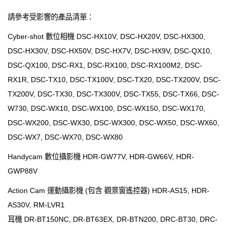
請參考受影響的產品清單：
Cyber-shot 數位相機 DSC-HX10V, DSC-HX20V, DSC-HX300,
DSC-HX30V, DSC-HX50V, DSC-HX7V, DSC-HX9V, DSC-QX10,
DSC-QX100, DSC-RX1, DSC-RX100, DSC-RX100M2, DSC-
RX1R, DSC-TX10, DSC-TX100V, DSC-TX20, DSC-TX200V, DSC-
TX200V, DSC-TX30, DSC-TX300V, DSC-TX55, DSC-TX66, DSC-
W730, DSC-WX10, DSC-WX100, DSC-WX150, DSC-WX170,
DSC-WX200, DSC-WX30, DSC-WX300, DSC-WX50, DSC-WX60,
DSC-WX7, DSC-WX70, DSC-WX80
Handycam 數位攝影機 HDR-GW77V, HDR-GW66V, HDR-
GWP88V
Action Cam 運動攝影機 (包含 觀景窗遙控器) HDR-AS15, HDR-
AS30V, RM-LVR1
耳機 DR-BT150NC, DR-BT63EX, DR-BTN200, DRC-BT30, DRC-