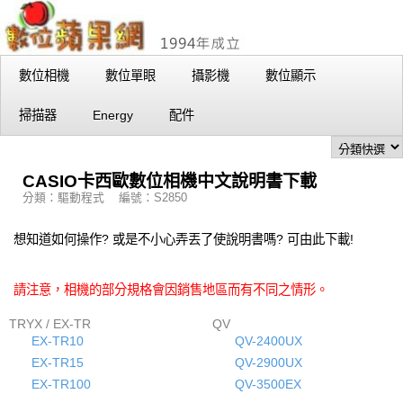
數位相機
數位單眼
攝影機
數位顯示
掃描器
Energy
配件
CASIO卡西歐數位相機中文說明書下載
分類：驅動程式 編號：S2850
想知道如何操作? 或是不小心弄丟了使說明書嗎? 可由此下載!
請注意，相機的部分規格會因銷售地區而有不同之情形。
TRYX / EX-TR
QV
EX-TR10
QV-2400UX
EX-TR15
QV-2900UX
EX-TR100
QV-3500EX