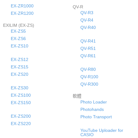
EX-ZR1000
QV-R
QV-R3
EX-ZR1200
QV-R4
EXILIM (EX-ZS)
QV-R40
EX-ZS5
EX-ZS6
QV-R41
EX-ZS10
QV-R51
QV-R61
EX-ZS12
EX-ZS15
QV-R80
EX-ZS20
QV-R100
QV-R300
EX-ZS30
EX-ZS100
軟體
Photo Loader
EX-ZS150
Photohands
EX-ZS200
Photo Transport
EX-ZS220
YouTube Uploader for
CASIO