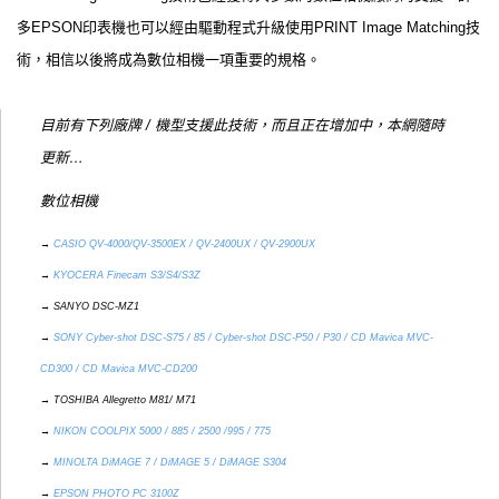
多EPSON印表機也可以經由驅動程式升級使用PRINT Image Matching技
術，相信以後將成為數位相機一項重要的規格。
目前有下列廠牌 / 機型支援此技術，而且正在增加中，本網隨時
更新…
數位相機
→
CASIO QV-4000/QV-3500EX / QV-2400UX / QV-2900UX
→
KYOCERA Finecam S3/S4/S3Z
→ SANYO DSC-MZ1
→
SONY Cyber-shot DSC-S75 / 85 / Cyber-shot DSC-P50 / P30 / CD Mavica MVC-
CD300 / CD Mavica MVC-CD200
→ TOSHIBA Allegretto M81/ M71
→
NIKON COOLPIX 5000 / 885 / 2500 /995 / 775
→
MINOLTA DiMAGE 7 / DiMAGE 5 / DiMAGE S304
→
EPSON PHOTO PC 3100Z