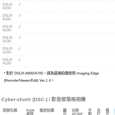
DSLR-
✓
A330
DSLR-
✓
A300
DSLR-
✓
A290
DSLR-
✓
A230
DSLR-
✓
A200
DSLR-
✓
A100
* 對於 DSLR-A900/A700，請為遠端拍攝使用 Imaging Edge
(Remote/Viewer/Edit) Ver.1.4。
Cyber-shot® (DSC-) / 影音部落格相機
型號名稱
RAW
遙控拍攝
顯
切换
手
自
模
處理
示
AF/MF
動
訂
式