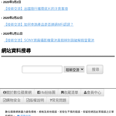
2020年3月2日
【技術交流】
出國旅行攜帶底片的注意事項
2020年2月22日
【技術交流】
如何查詢產品是否通過MFi認證？
2020年1月11日
【技術交流】
SONY原廠攝影機電池真假辨別與破解假冒電池
網站資料搜尋
關於數位蘋果網
fb紛絲團
收藏清單
會員中心
購物安全
版權說明
常見問題
數位蘋果網將盡力避免價格、規格及其他錯誤，若發生不慎的錯誤，保留拒絕因此等錯誤之訂單
的權利。
服務信箱