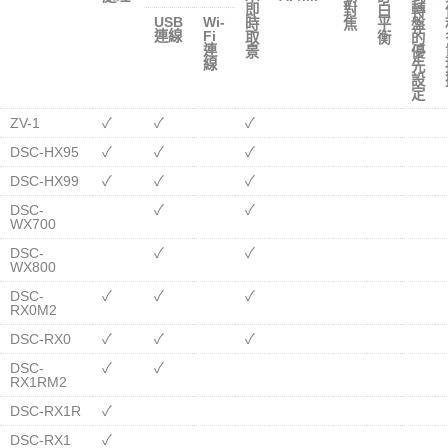
即
對
白
轉
USB
Wi-
時
焦
平
盤
連線
Fi
取
衡
的
連
景
優
線
先
設
定
ZV-1
✓
✓
✓
DSC-HX95
✓
✓
✓
DSC-HX99
✓
✓
✓
DSC-
✓
✓
WX700
DSC-
✓
✓
WX800
DSC-
✓
✓
✓
RX0M2
DSC-RX0
✓
✓
✓
DSC-
✓
✓
RX1RM2
DSC-RX1R
✓
DSC-RX1
✓