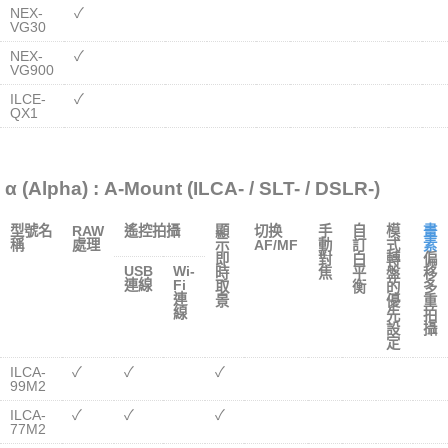
NEX-
✓
VG30
NEX-
✓
VG900
ILCE-
✓
QX1
α (Alpha) : A-Mount (ILCA- / SLT- / DSLR-)
型號名
RAW
遙控拍攝
顯
切换
手
自
模
畫
稱
處理
示
AF/MF
動
訂
式
素
即
對
白
轉
偏
USB
Wi-
時
焦
平
盤
移
連線
Fi
取
衡
的
多
連
景
優
重
線
先
拍
設
攝
定
ILCA-
✓
✓
✓
99M2
ILCA-
✓
✓
✓
77M2