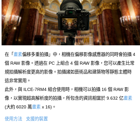
在「
畫素
偏移多重拍攝」中，相機在偏移影像感應器的同時會拍攝 4
個 RAW 影像。透過在 PC 上組合 4 個 RAW 影像，您可以產生比常
規拍攝解析度更高的影像。拍攝諸如藝術品和建築物等靜態主體時
這非常實用。
此外，與 ILCE-7RM4 組合使用時，相機可以拍攝 16 個 RAW 影
像，以實現超高解析度的拍攝，所包含的資訊相當於 9.632 亿
畫素
(大約 6020 萬
畫素
x 16)。
使用方法
支援的裝置