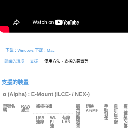
下載：Windows
下載：Mac
建議的環境
支援
使用方法、支援的裝置等
支援的裝置
α (Alpha) : E-Mount (ILCE- / NEX-)
型號名
RAW
遙控拍攝
顯
切换
手
自
模
稱
處理
示
AF/MF
動
訂
式
即
對
白
轉
USB
Wi-
有線
時
焦
平
盤
連線
Fi
LAN
取
衡
的
連
景
優