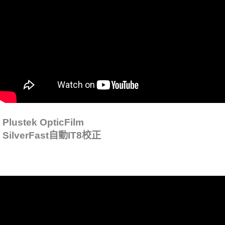
Plustek OpticFilm
SilverFast自動IT8校正