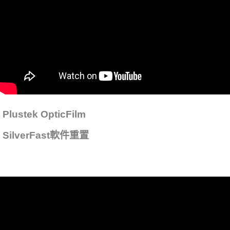
Plustek OpticFilm
SilverFast軟件重置