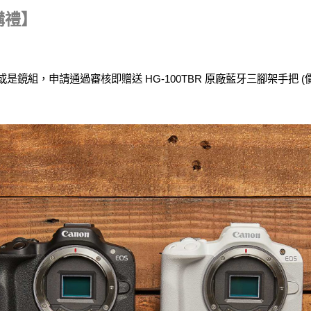
首購禮】
日
或是鏡組，申請通過審核即贈送 HG-100TBR 原廠藍牙三腳架手把 (價