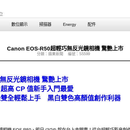
數位顯示
掃描器
Energy
配件
Canon EOS-R50超輕巧無反光鏡相機 驚艷上市
分類：蘋果新聞 編號：S5599
超輕巧無反光鏡相機 驚艷上市
超高 CP 值新手入門最愛
錄雙全輕鬆上手 黑白雙色高顏值創作利器
反光鏡相機 EOS R50，即日 (3/24) 起在台上市開賣！這台超輕巧影音