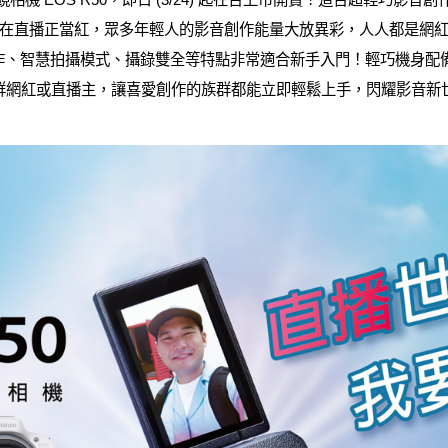
在直播正當紅，眾多年輕人的影音創作能量大放異彩，人人都是網紅及內
直覺式操作、智慧拍攝模式、攝錄雙全等特點非常適合新手入門！輕巧機身
gger、社群網紅或直播主，讓喜愛創作的族群都能立即輕鬆上手，閃耀影音新