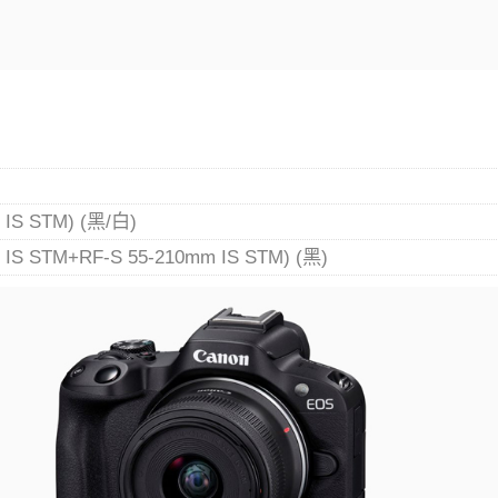
IS STM) (黑/白)
IS STM+RF-S 55-210mm IS STM) (黑)