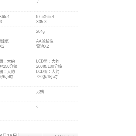
-
-/-
X65.4
87.5X65.4
3
X35.3
204g
號鎳氫
AA號鹼性
X2
電池X2
D開：大約
LCD開：大約
張/150分鐘
200張/100分鐘
D關：大約
LCD關：大約
張/6小時
720張/6小時
另購
○
8月18日