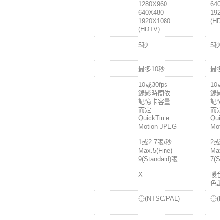
1280X960
64
640X480
19
1920X1080
(H
(HDTV)
動態影像
5秒
5秒
旁白
加錄聲音
最多10秒
最
動態影像
10或30fps
10
錄影時間依
錄
記憶卡容量
記
而定
而
QuickTime
Qu
Motion JPEG
Mo
高速連拍
1或2.7張/秒
2或
模式
Max.5(Fine)
Max
9(Standard)張
7(S
色彩特效
X
暖
色
A/V輸出
◎(NTSC/PAL)
◎(