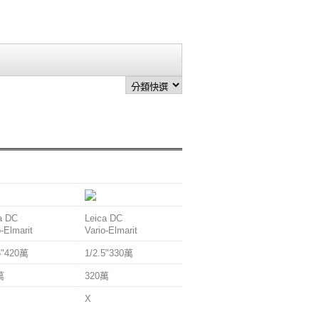
-LC70
DMC-LC50
a DC
Leica DC
o-Elmarit
Vario-Elmarit
5"420萬
1/2.5"330萬
萬
320萬
X