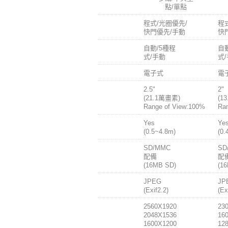
點/單點
曝光
程式/光圈優先/
程
快門優先/手動
快
白平衡
自動/5種程
自
式/手動
式
觀景窗
電子式
電
LCD
2.5"
2"
液晶螢幕
(21.1萬畫素)
(1
Range of View:100%
Ra
內建
Yes
Ye
閃光燈
(0.5~4.8m)
(0.
記憶卡
SD/MMC
SD
配備
配
(16MB SD)
(1
靜態影像
JPEG
JP
格式
(Exif2.2)
(Ex
記錄
2560X1920
23
畫素數
2048X1536
16
1600X1200
12