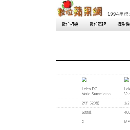
數位相機
數位單眼
攝影機
型號
DMC-LC1
DM
鏡頭
Leica DC
Lei
Vario-Summicron
Var
CCD尺寸
2/3" 520萬
1/
有效畫素
500萬
40
手震抑制
X
ME
系統