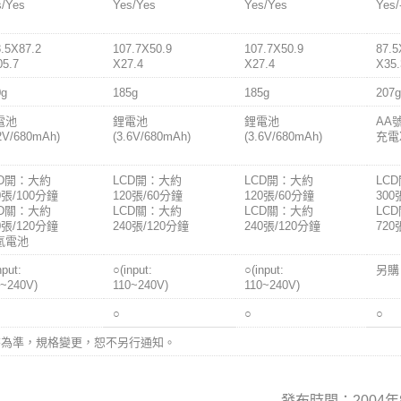
s/Yes
Yes/Yes
Yes/Yes
Yes/
.5X87.2
107.7X50.9
107.7X50.9
87.5
05.7
X27.4
X27.4
X35.
0g
185g
185g
207g
電池
鋰電池
鋰電池
AA
.2V/680mAh)
(3.6V/680mAh)
(3.6V/680mAh)
充電
CD開：大約
LCD開：大約
LCD開：大約
LC
0張/100分鐘
120張/60分鐘
120張/60分鐘
300
CD關：大約
LCD關：大約
LCD關：大約
LC
0張/120分鐘
240張/120分鐘
240張/120分鐘
720
氫電池
nput:
○(input:
○(input:
另購
0~240V)
110~240V)
110~240V)
○
○
○
書為準，規格變更，恕不另行通知。
發布時間：2004年