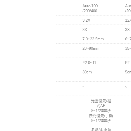
ISO感度
Auto/100
Aut
/200/400
/20
光學變焦
3.2X
12
數位變焦
3X
3X
焦距
7.0~22.5mm
6~
(35mm
28~90mm
35
Equiv.)
光圈值
F2.0~11
F2.
最近拍攝
30cm
5c
距離
自動追焦
-
○
模式
快門速度
光圈優先/程
式AE
8~1/2000秒
快門優先/手動
8~1/2000秒
測光模式
多點/中央重