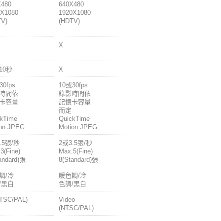
X480
640X480
0X1080
1920X1080
TV)
(HDTV)
X
10秒
X
30fps
10或30fps
時間依
錄影時間依
卡容量
記憶卡容量
而定
kTime
QuickTime
ion JPEG
Motion JPEG
.5張/秒
2或3.5張/秒
3(Fine)
Max.5(Fine)
andard)張
8(Standard)張
調/冷
暖色調/冷
/黑白
色調/黑白
TSC/PAL)
Video
(NTSC/PAL)