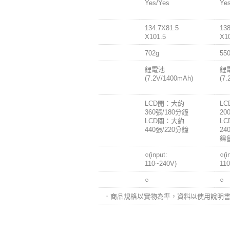
麥克風
Yes/Yes
Ye
/喇趴
尺寸(Wx
134.7X81.5
138
HxD mm)
X101.5
X1
重量
702g
55
電池
鋰電池
鋰
(7.2V/1400mAh)
(7
電池壽命
LCD開：大約
L
360張/180分鐘
20
LCD關：大約
L
440張/220分鐘
24
鎳
AC充電座
○(input:
○(i
110~240V)
11
電腦軟體
○
○
．商品規格以實物為準，資料以使用說明