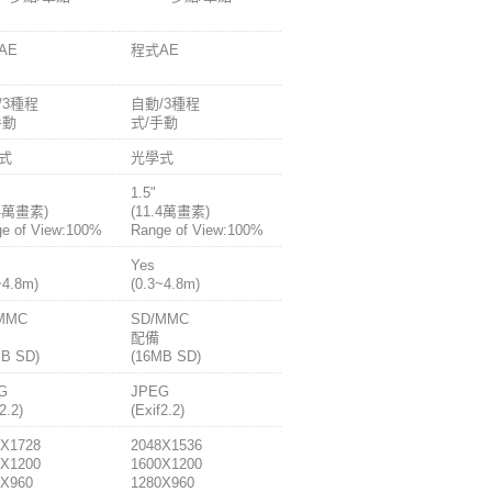
AE
程式AE
/3種程
自動/3種程
手動
式/手動
式
光學式
1.5"
.4萬畫素)
(11.4萬畫素)
e of View:100%
Range of View:100%
Yes
~4.8m)
(0.3~4.8m)
MMC
SD/MMC
配備
MB SD)
(16MB SD)
G
JPEG
2.2)
(Exif2.2)
4X1728
2048X1536
0X1200
1600X1200
0X960
1280X960