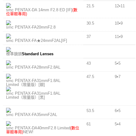
21.5
12•11
smc PENTAX-DA 14mm F2.8 ED [IF]
(數
位單眼專用)
30.5
10•9
smc PENTAX-FA20mmF2.8
37
11•9
smc PENTAX-FA★24mmF2AL[IF]
標準鏡頭
Standard Lenses
43
5•5
smc PENTAX-FA28mmF2.8AL
47.5
9•7
smc PENTAX-FA31mmF1.8AL
Limited（限量版）[銀]
smc PENTAX-FA31mmF1.8AL
Limited（限量版）[黑]
53.5
6•5
smc PENTAX-FA35mmF2AL
61
5•4
smc PENTAX-DA40mmF2.8 Limited
(數位
單眼專用)
NEW!