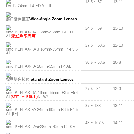
18.5 ~ 37
13•11
DA 12-24mm F4 ED AL [IF]
廣角變焦鏡頭
Wide-Angle Zoom Lenses
24.5 ~ 69
13•10
smc PENTAX-DA 16mm-45mm F4 ED
AL
(數位單眼專用)
27.5 ~ 53.5
12•10
smc PENTAX-FA J 18mm-35mm F4-F5.6
AL
30.5 ~ 53.5
10•8
smc PENTAX-FA 20mm-35mm F4 AL
標準變焦鏡頭
Standard Zoom Lenses
27.5 - 84
12•9
smc PENTAX-DA 18mm-55mm F3.5-F5.6
AL
(數位 單眼專用)
NEW!
37 ~ 138
13•11
smc PENTAX-FA 24mm-90mm F3.5-F4.5
AL [IF]
43 ~ 107.5
14•11
smc PENTAX-FA★28mm-70mm F2.8 AL