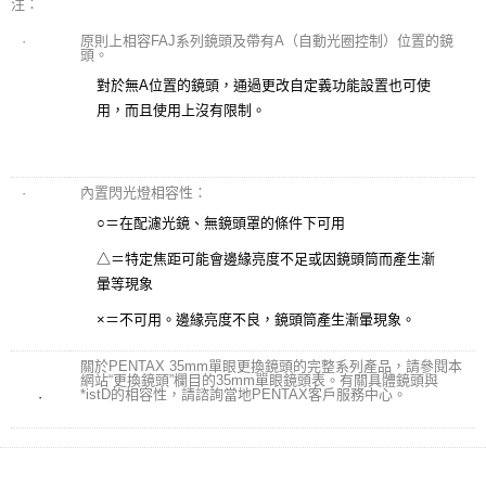
注：
·
原則上相容FAJ系列鏡頭及帶有A（自動光圈控制）位置的鏡
頭。
對於無A位置的鏡頭，通過更改自定義功能設置也可使
用，而且使用上沒有限制。
·
內置閃光燈相容性：
○＝在配濾光鏡、無鏡頭罩的條件下可用
△＝特定焦距可能會邊緣亮度不足或因鏡頭筒而產生漸
暈等現象
×＝不可用。邊緣亮度不良，鏡頭筒產生漸暈現象。
關於PENTAX 35mm單眼更換鏡頭的完整系列產品，請參閱本
網站“更換鏡頭”欄目的35mm單眼鏡頭表。有關具體鏡頭與
*istD的相容性，請諮詢當地PENTAX客戶服務中心。
·