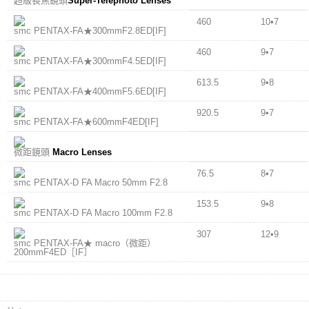
超級長焦鏡頭
Super-Telephoto Lenses
460
10•7
smc PENTAX-FA★300mmF2.8ED[IF]
460
9•7
smc PENTAX-FA★300mmF4.5ED[IF]
613.5
9•8
smc PENTAX-FA★400mmF5.6ED[IF]
920.5
9•7
smc PENTAX-FA★600mmF4ED[IF]
微距鏡頭
Macro Lenses
76.5
8•7
smc PENTAX-D FA Macro 50mm F2.8
153.5
9•8
smc PENTAX-D FA Macro 100mm F2.8
307
12•9
smc PENTAX-FA★ macro（微距）
200mmF4ED［IF］