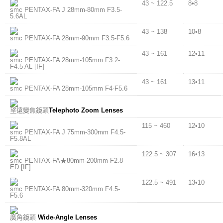
43 ~ 122.5
8•8
smc PENTAX-FA J 28mm-80mm F3.5-
5.6AL
43 ~ 138
10•8
smc PENTAX-FA 28mm-90mm F3.5-F5.6
43 ~ 161
12•11
smc PENTAX-FA 28mm-105mm F3.2-
F4.5 AL [IF]
43 ~ 161
13•11
smc PENTAX-FA 28mm-105mm F4-F5.6
望遠變焦鏡頭
Telephoto Zoom Lenses
115 ~ 460
12•10
smc PENTAX-FA J 75mm-300mm F4.5-
F5.8AL
122.5 ~ 307
16•13
smc PENTAX-FA★80mm-200mm F2.8
ED [IF]
122.5 ~ 491
13•10
smc PENTAX-FA 80mm-320mm F4.5-
F5.6
廣角鏡頭
Wide-Angle Lenses