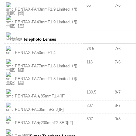
66
7•6
smc PENTAX-FA43mmF1.9 Limited（限
量版）[銀]
smc PENTAX-FA43mmF1.9 Limited（限
量版）[黑]
望遠鏡頭
Telephoto Lenses
76.5
7•6
smc PENTAX-FA50mmF1.4
118
7•6
smc PENTAX-FA77mmF1.8 Limited（限
量版）[銀]
smc PENTAX-FA77mmF1.8 Limited（限
量版）[黑]
130.5
8•7
smc PENTAX-FA★85mmF1.4[IF]
207
8•7
smc PENTAX-FA135mmF2.8[IF]
307
9•8
smc PENTAX-FA★200mmF2.8ED[IF]