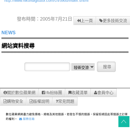
http://www.nikondigitutor.com/cn/5900/index.shtml
發布時間：2005年7月21日
上一頁
更多技術交流
NEWS
網站資料搜尋
關於數位蘋果網
fb紛絲團
收藏清單
會員中心
購物安全
版權說明
常見問題
數位蘋果網將盡力避免價格、規格及其他錯誤，若發生不慎的錯誤，保留拒絕因此等錯誤之訂單
的權利。
服務信箱