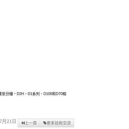
鐘，D2H、D1系列、D100和D70相
7月21日
上一頁
更多技術交流