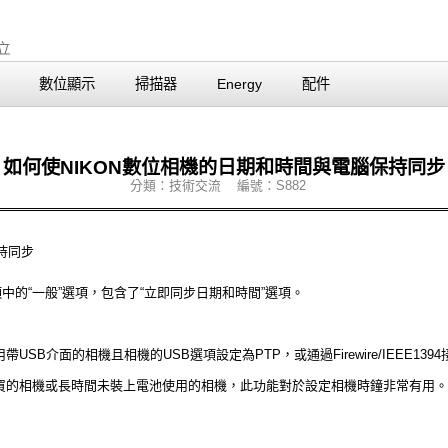
數位顯示
掃描器
Energy
配件
如何使NIKON數位相機的日期和時間與電腦保持同步
分類：技術交流 編號：S882
持同步
ransfer選項中的“一般”選項，包含了“立即同步日期和時間”選項。
SB介面的相機且相機的USB選項設定為PTP，或通過Firewire/IEEE13
買的相機或長時間未裝上電池使用的相機，此功能對於設定相機時鐘非常有用。