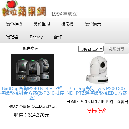
數位相機
數位單眼
攝影機
數位顯示
掃描器
Energy
配件
配件搜尋
BirdDog鳥狗P240 NDI PTZ遙
BirdDog鳥狗Eyes P200 30x
控攝影機組合方案(3xP240+1控
NDI PTZ遙控攝影機EDU方案
盤)
HDMI、 SDI、NDI / IP 即時三路輸出
40X光學變焦 OLED狀態指示
停售/停產
特價：314,370元