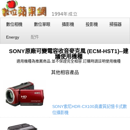
數位相機
數位單眼
攝影機
投影機
掃描器
Energy
配件
SONY原廠可變電容收音麥克風 (ECM-HST1)--建
議使用機種
適用機種為推薦商品.並不保證完全相容.訂購時請註明使用機種
其他相容產品
SONY索尼HDR-CX100高畫質記憶卡式數
位攝影機