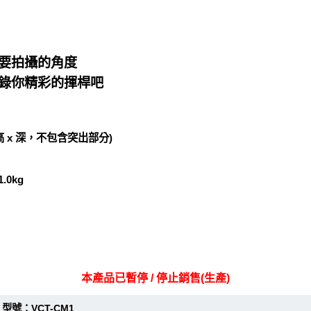
要拍攝的角度
錄你精彩的揮桿吧
 x 高 x 深，不包含突出部分)
0kg
本產品已暫停 / 停止銷售(生產)
：VCT-CM1