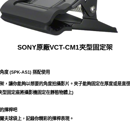
SONY原廠VCT-CM1夾型固定架
(SPK-AS1) 搭配使用
架，讓你能夠以想要的角度拍攝影片。夾子能夠固定在厚度或是直徑至
夾型固定座將攝影機固定在靜態物體上)
的揮桿吧
在你的高爾夫球袋上，記錄你精彩的揮桿表現。