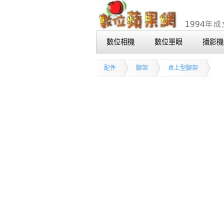
數位相機
數位單眼
攝影機
配件
腳架
桌上型腳架