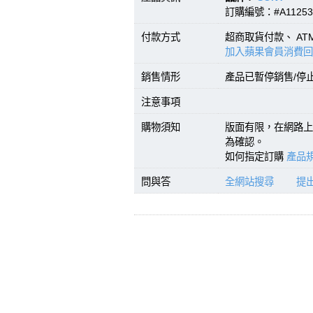
訂購編號：#A11253
付款方式
超商取貨付款、 A
加入蘋果會員消費回
銷售情形
產品已暫停銷售/停
注意事項
購物須知
版面有限，在網路上
為確認。
如何指定訂購
產品規
問與答
全網站搜尋
提