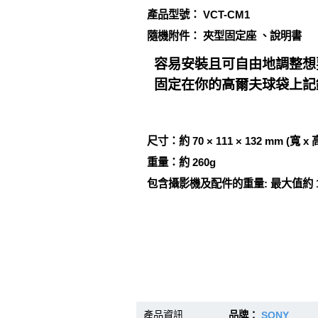
產品型號： VCT-CM1
隨機附件： 夾型固定座 、說明書
容易安裝且可自由地調整想
固定在你的高爾夫球袋上記
尺寸：約 70 × 111 × 132 mm (寬
重量：約 260g
包含攝影機及配件的重量: 最大值約 1.
產品資訊
品牌：
SONY
型號