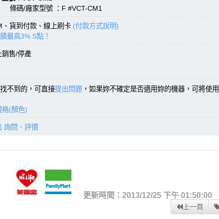
 條碼/廠家型號 ：F #VCT-CM1
TM、貨到付款、線上刷卡
(付款方式說明)
饋最高3% S點！
止銷售/停產
找不到的，可直接
提出問題
，如果妳不確定是否適用妳的機器，可將使用
格(顏色)
出 詢問、評價
更新時間：2013/12/25 下午 01:50:00
上一頁